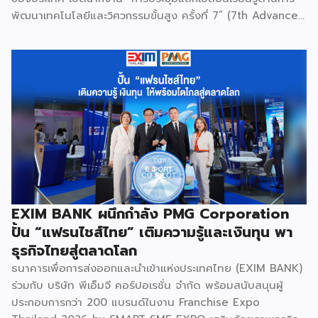
พัฒนาเทคโนโลยีและวิศวกรรมขั้นสูง ครั้งที่ 7” (7th Advanced
Engineering Workshop) ระหว่างวันที่ 5 – 6 สิงหาคม 2569
โดยมี สถาบันเทคโนโลยีนิวเคลียร์แห่งชาติ (องค์การมหาชน) หรือ
สทน. รับหน้าที่เป็นเจ้าภาพหลัก ณ สำนักงาน สทน. องครักษ์ เพื่อ
มุ่งระดมสมองวิศวกรและนักวิจัยไทยในการยกระดับเครื่องมือ
วิทยาศาสตร์ขั้นสูง และสร้างเสถียรภาพทางเทคโนโลยี
(National Resilience) ให้แก่ประเทศอย่างยั่งยืน ศ.ดร.ยศชนัน
วงศ์สวัสดิ์ รัฐมนตรีว่าการกระทรวง อว. ประธานในพิธีเปิดเปิดเผย
ว่า “การประชุมในครั้งนี้เป็นหมุดหมายสำคัญในการหลอมรวมความ
เชี่ยวชาญของ 4 สถาบันใหญ่ เพื่อขับเคลื่อนจากงานวิจัยพื้นฐาน
ไปสู่การสร้างมูลค่าเชิงอุตสาหกรรม โดยมุ่งสร้างเครือข่ายวิศวกร
สมรรถนะสูงที่จะเป็นฐานกำลังในการพัฒนาเทคโนโลยีเชิง
EXIM BANK ผนึกกำลัง PMG Corporation
ยุทธศาสตร์ (Strategic Technologies) รองรับอุตสาหกรรม
ปั้น “แฟรนไชส์ไทย” เติมความรู้และเงินทุน พา
แห่งอนาคต และพาประเทศก้าวทะยานสู่เวทีโลกได้อย่างภาคภูมิ”
ธุรกิจไทยสู่ตลาดโลก
ไฮไลต์สำคัญของการจัดงานในครั้งนี้ […]
ธนาคารเพื่อการส่งออกและนำเข้าแห่งประเทศไทย (EXIM BANK)
ร่วมกับ บริษัท พีเอ็มจี คอร์ปอเรชั่น จำกัด พร้อมสนับสนุนผู้
ประกอบการกว่า 200 แบรนด์ในงาน Franchise Expo