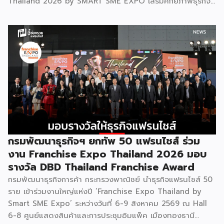
Thailand 2026 by SMART SME EXPO เสริมศักยภาพธุรกิจ
แฟรนไชส์ไทยด้วย “ความรู้” และ “เงินทุน” ทั้งด้านการ
บริหารธุรกิจ การวางแผนการเงิน และการบริหารความเสี่ยง
เตรียมความพร้อมสำหรับการขยายตลาดสู่ต่างประเทศ โดยการ
จัดงานครั้งนี้คาดว่าจะสร้างมูลค่าทางเศรษฐกิจราว 220 ล้านบาท
แฟรนไชส์ไม่ใช่เพียงโมเดลธุรกิจ แต่คือ โอกาสในการต่อยอด
แบรนด์ไทยให้ก้าวสู่ตลาดใหม่ EXIM BANK จึงผนึกกำลัง
พันธมิตร สนับสนุนผู้ประกอบการไทยให้พร้อม ขยายธุรกิจ สร้าง
แบรนด์ และเปิดตลาดต่างประเทศ EXIM BANK พร้อมร่วมเดิน
ทางสู่การเปิดตลาดใหม่ เพื่อพา “แฟรนไชส์ไทย” เติบโตไกลใน
ตลาดโลก ด้วยบทบาท Export Co-pilot ที่พร้อมเคียงข้าง
ธุรกิจไทยในทุกเส้นทาง FacebookFacebookXXLINELine
กรมพัฒนาธุรกิจฯ ยกทัพ 50 แฟรนไชส์ ร่วม
งาน Franchise Expo Thailand 2026 มอบ
รางวัล DBD Thailand Franchise Award
กรมพัฒนาธุรกิจการค้า กระทรวงพาณิชย์ นำธุรกิจแฟรนไชส์ 50
ราย เข้าร่วมงานใหญ่แห่งปี ‘Franchise Expo Thailand by
Smart SME Expo’ ระหว่างวันที่ 6-9 สิงหาคม 2569 ณ Hall
6-8 ศูนย์แสดงสินค้าและการประชุมอิมแพ็ค เมืองทองธานี