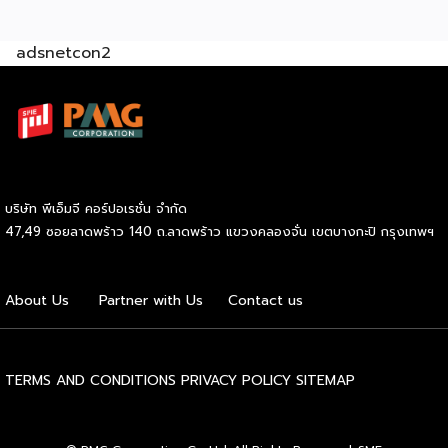
พร้อมจัดพิธีมอบรางวัล DBD Thailand Franchise Award
2026 ให้แก่ผู้ประกอบธุรกิจแฟรนไชส์ที่อยู่ในการส่งเสริมสนับสนุน
adsnetcon2
ของกรมฯ นายพูนพงษ์ นัยนาภากรณ์ อธิบดีกรมพัฒนาธุรกิจ
การค้า กระทรวงพาณิชย์ เปิดเผยภายหลังเป็นประธานเปิดงาน
“งานแฟรนไชส์ เอ็กซ์โป ไทยแลนด์ บาย สมาร์ท เอสเอ็มอี เอ็กซ์
โป (Franchise Expo Thailand by Smart SME Expo)” ซึ่ง
เป็นงานแสดงธุรกิจแฟรนไชส์ชั้นนำที่จัดขึ้นโดย บริษัท พีเอ็มจี
คอร์ปอเรชัน จำกัด เพื่อยกระดับศักยภาพของผู้ประกอบการและ
เจ้าของธุรกิจที่ต้องการขยายกิจการผ่านระบบแฟรนไชส์ […]
บริษัท พีเอ็มจี คอร์ปอเรชั่น จำกัด
47,49 ซอยลาดพร้าว 140 ถ.ลาดพร้าว แขวงคลองจั่น เขตบางกะปิ กรุงเทพฯ
About Us
Partner with Us
Contact us
TERMS AND CONDITIONS
PRIVACY POLICY
SITEMAP