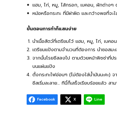
แฮม, ไก่, หมู, ไส้กรอก, เบคอน, ผักต่าง
หม้อหรือกระทะ ที่มีฝาผิด และกว้างพอที่จะใส
ขั้นตอนการทำก็แสนง่าย
นำเนื้อสัตว์ที่เตรียมไว้ แฮม, หมู, ไก่, เบค
เตรียมแป้งตามจำนวนที่ต้องการ นำซอสมะเ
จากนั้นโรยชีสลงไป ตามด้วยหน้าพิซซ่าที่ปร
บนแผ่นแป้ง
ตั้งกระทะไฟอ่อนๆ (ไม่ต้องใส่น้ำมันนะคะ)
ชีสเริ่มละลาย… ทีนี้ก็เสร็จเรียบร้อยแล้ว
Facebook
X
Line