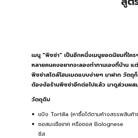
สูตร
เมนู “พิซซ่า” เป็นอีกหนึ่งเมนูยอดนิยมที่ใค
หลายคนคงอยากจะลองทำทานเองที่บ้าน แต่ก็ติ
พิซซ่าสไตล์โฮมเมดแบบง่ายๆ มาฝาก วัตถุก็หา
ต้องง้อร้านพิซซ่าอีกต่อไปแล้ว มาดูส่วนผส
วัตถุดิบ
แป้ง Tortilla (หาซื้อได้ตามห้างสรรพสินค้าชั
ซอสมะเขือเทศ หรือซอส Bolognese
ชีส