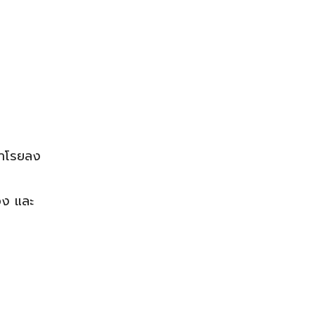
 มาโรยลง
อง และ
ย