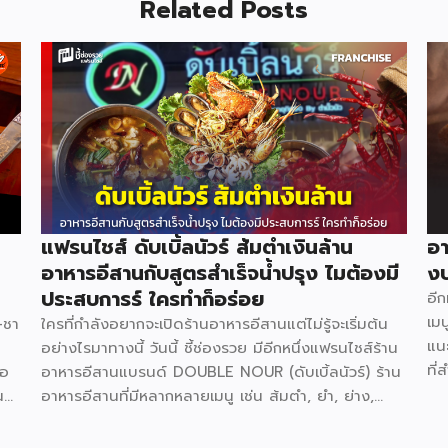
Related Posts
แฟรนไชส์ ดับเบิ้ลนัวร์ ส้มตำเงินล้าน
อา
อาหารอีสานกับสูตรสำเร็จน้ำปรุง ไมต้องมี
งบ
ประสบการร์ ใครทำก็อร่อย
อี
เมน
–ชา
ใครที่กำลังอยากจะเปิดร้านอาหารอีสานแต่ไม่รู้จะเริ่มต้น
แน
อย่างไรมาทางนี้ วันนี้ ชี้ช่องรวย มีอีกหนึ่งแฟรนไชส์ร้าน
ที่
่อ
อาหารอีสานแบรนด์ DOUBLE NOUR (ดับเบิ้ลนัวร์) ร้าน
กัน
น
อาหารอีสานที่มีหลากหลายเมนู เช่น ส้มตำ, ยำ, ย่าง,
จะ
่ม
ทอด, เมี่ยง, ต้ม, จิ้มจุ่ม และเสริมด้วย หมูกระทะ ย่างเนย
แน
ต์
ที่สามารถตอบโจทย์ทุกความต้องการของลูกค้าได้อย่าง