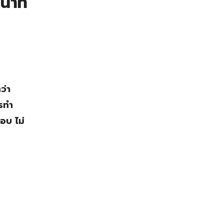
 นาที
ว่า
ารทำ
อบ ไม่