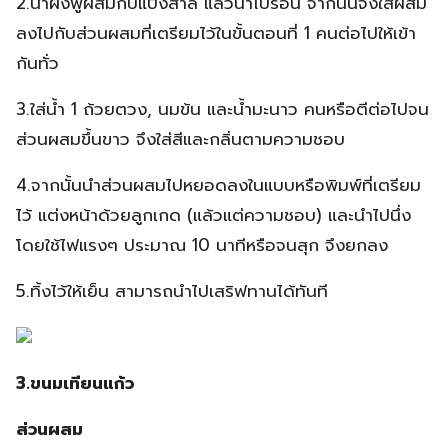
2.นำผงฟูผสมกับแป้งสาลี แล้วนำไปร่อน จากนั้นจึงใส่ผสม
ลงไปกับส่วนผสมที่เตรียมไว้ในขั้นตอนที่ 1 คนต่อไปให้เข้า
กันทั่ว
3.ใส่น้ำ 1 ถ้วยตวง, นมข้น และน้ำมะนาว คนหรือตีต่อไปจน
ส่วนผสมขึ้นขาว จึงใส่สีและกลิ่นตามความชอบ
4.จากนั้นนำส่วนผสมไปหยอดลงในแบบหรือพิมพ์ที่เตรียม
ไว้ แต่งหน้าด้วยลูกเกด (แล้วแต่ความชอบ) และนำไปนึ่ง
โดยใช้ไฟแรงๆ ประมาณ 10 นาทีหรือจนสุก จึงยกลง
5.ทิ้งไว้ให้เย็น สามารถนำไปเสริฟทานได้ทันที
3.ขนมเทียนแก้ว
ส่วนผสม