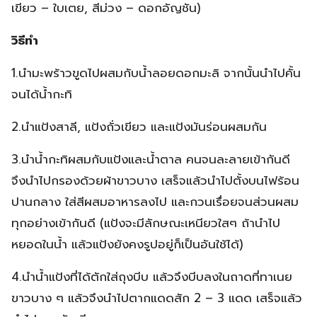
เขียว – ใบเตย, สีม่วง – ดอกอัญชัน)
วิธีทำ
1.นำมะพร้าวขูดไปผสมกับน้ำลอยดอกมะลิ จากนั้นนำไปคั้น
จนได้น้ำกะทิ
2.นำแป้งสาลี, แป้งถั่วเขียว และแป้งมันร่อนผสมกัน
3.นำน้ำกะทิผสมกับแป้งและน้ำตาล คนจนละลายเข้ากันดี
จึงนำไปกรองด้วยผ้าขาวบาง เสร็จแล้วนำไปตั้งบนไฟร้อน
ปานกลาง ใส่สีผสมอาหารลงไป และกวนเรื่อยจนส่วนผสม
ทุกอย่างเข้ากันดี (แป้งจะมีลักษณะเหนียวใสๆ ถ้านำไป
หยอดในน้ำ แล้วแป้งยังคงรูปอยู่ก็เป็นอันใช้ได้)
4.นำน้ำแป้งที่ได้ตักใส่ถุงบีบ แล้วจึงบีบลงในถาดที่ทาเนย
ขาวบาง ๆ แล้วจึงนำไปตากแดดสัก 2 – 3 แดด เสร็จแล้ว