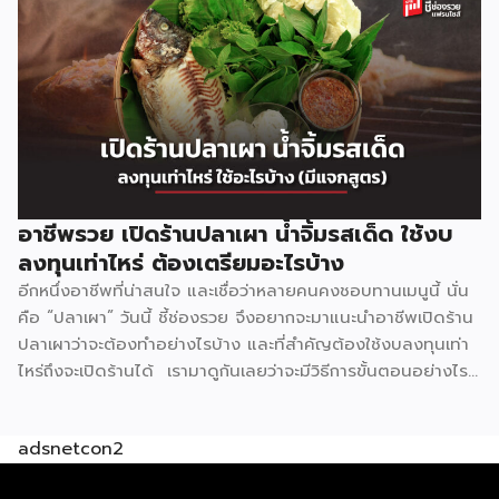
สาขา แฟรนไชส์ ดับเบิ้ลนัวร์ ยึดมั่นในคอนเซ็ป ใครทำ ใครตำ ก็
อร่อย ด้วยน้ำปรุงสำเร็จ สูตรเฉพาะกว่า 20 น้ำปรุง เช่น น้ำตำ
น้ำยำ น้ำต้ม น้ำจิ้มต่างๆ ช่วยให้สามารถปรุงอาหารได้ง่าย ลดขั้น
ตอนการทำ รสชาติเป็นมาตรฐานเดียวกันทุกครั้ง ไม่จำเป็นต้องใช้
เชฟมืออาชีพก็สามารถทำได้ ตอบโจทย์ได้เป็นอย่างดีสำหรับการ
เปิดร้านอาหารหมดกังวลเรื่องขาดพ่อครัวแม่ครัว สำหรับรูปแบบ
การลงทุนแฟรนไชส์ ดับเบิ้ลนัวร์ มีให้เลือกถึง 3 รูปแบบ แฟรน
ไชส์ Size S ราคา 149,000 บาท รูปแบบสำหรับ […]
อาชีพรวย เปิดร้านปลาเผา น้ำจิ้มรสเด็ด ใช้งบ
ลงทุนเท่าไหร่ ต้องเตรียมอะไรบ้าง
อีกหนึ่งอาชีพที่น่าสนใจ และเชื่อว่าหลายคนคงชอบทานเมนูนี้ นั่น
คือ “ปลาเผา” วันนี้ ชี้ช่องรวย จึงอยากจะมาแนะนำอาชีพเปิดร้าน
ปลาเผาว่าจะต้องทำอย่างไรบ้าง และที่สำคัญต้องใช้งบลงทุนเท่า
ไหร่ถึงจะเปิดร้านได้ เรามาดูกันเลยว่าจะมีวิธีการขั้นตอนอย่างไร
บ้าง ก่อนเริ่มเปิดร้านจะต้องเตรียมตัวอย่างไร ? มองหาทำเล
สำหรับขาย แน่นอนว่าการเปิดร้านขายอาหารจะต้องอาศัยทำเลที่มี
adsnetcon2
ผู้คนพลุกพล่อน เช่น ตลาดนัด แหล่งชุมชน ย่านธุรกิจ ย่าน
โรงงาน ย่านที่พักอาศัย แหล่งท่องเที่ยวเป็นต้น ซึ่งจะมีโอกาสขาย