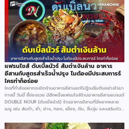
การชี้แจงรายละเอียดเพิ่มเติมในการเปิดตัวอย่างเป็นทางการวันที่
11 กุมภาพันธ์นี้ แบรนด์ที่เข้าร่วม Inthanin / Cafe Amazon /
All Cafe / Bellinee’s / Black Canyon สามารถติดตาม
ข้อมูลแบบอินไซด์อื่น ๆได้ที่ Facebook : รีวิวอินไซด์ Website
: ชี้ช่องรวย
แฟรนไชส์ ดับเบิ้ลนัวร์ ส้มตำเงินล้าน อาหาร
อีสานกับสูตรสำเร็จน้ำปรุง ไมต้องมีประสบการร์
ใครทำก็อร่อย
ใครที่กำลังอยากจะเปิดร้านอาหารอีสานแต่ไม่รู้จะเริ่มต้นอย่างไรมา
ทางนี้ วันนี้ ชี้ช่องรวย มีอีกหนึ่งแฟรนไชส์ร้านอาหารอีสานแบรนด์
DOUBLE NOUR (ดับเบิ้ลนัวร์) ร้านอาหารอีสานที่มีหลากหลาย
เมนู เช่น ส้มตำ, ยำ, ย่าง, ทอด, เมี่ยง, ต้ม, จิ้มจุ่ม และเสริมด้วย
หมูกระทะ ย่างเนย ที่สามารถตอบโจทย์ทุกความต้องการของ
ลูกค้าได้อย่างครอบคลุม ที่ปัจจุบันขยายสาขาไปแล้วเกือบ 10