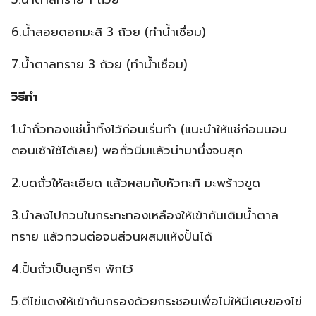
6.น้ำลอยดอกมะลิ 3 ถ้วย (ทำน้ำเชื่อม)
7.น้ำตาลทราย 3 ถ้วย (ทำน้ำเชื่อม)
วิธีทำ
1.นำถั่วทองแช่น้ำทิ้งไว้ก่อนเริ่มทำ (แนะนำให้แช่ก่อนนอน
ตอนเช้าใช้ได้เลย) พอถั่วนิ่มแล้วนำมานึ่งจนสุก
2.บดถั่วให้ละเอียด แล้วผสมกับหัวกะทิ มะพร้าวขูด
3.นำลงไปกวนในกระทะทองเหลืองให้เข้ากันเติมน้ำตาล
ทราย แล้วกวนต่อจนส่วนผสมแห้งปั้นได้
4.ปั้นถั่วเป็นลูกรีๆ พักไว้
5.ตีไข่แดงให้เข้ากันกรองด้วยกระชอนเพื่อไม่ให้มีเศษของไข่