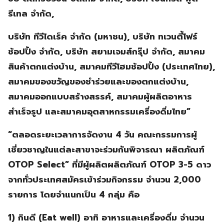
รีเทล จำกัด,
บริษัท ทีวีไดเร็ค จำกัด (มหาชน), บริษัท ทเวนตี้โฟร์
ช้อปปิ้ง จำกัด, บริษัท สยามเจมส์กรุ๊ป จำกัด, สมาคม
สินค้าตกแต่งบ้าน, สมาคมทีวีโฮมช้อปปิ้ง (ประเทศไทย),
สมาคมของขวัญของชำร่วยและของตกแต่งบ้าน,
สมาคมออกแบบสร้างสรรค์, สมาคมผู้ผลิตอาหาร
สำเร็จรูป และสมาคมอุตสาหกรรมเครื่องดื่มไทย”
“ตลอดระยะเวลาการจัดงาน 4 วัน คณะกรรมการผู้
เชี่ยวชาญในแต่ละสาขาจะร่วมกันพิจารณา ผลิตภัณฑ์
OTOP Select” ที่มีผู้ผลิตผลิตภัณฑ์ OTOP 3-5 ดาว
จากทั่วประเทศสมัครเข้าร่วมกิจกรรม จำนวน 2,000
รายการ โดยจำแนกเป็น 4 กลุ่ม คือ
1) กินดี (Eat well) อาทิ อาหารและเครื่องดื่ม จำนวน