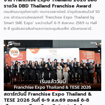
รางวัล DBD Thailand Franchise Award
กรมพัฒนาธุรกิจการค้า กระทรวงพาณิชย์ นำธุรกิจแฟรนไชส์ 50
ราย เข้าร่วมงานใหญ่แห่งปี ‘Franchise Expo Thailand by
Smart SME Expo’ ระหว่างวันที่ 6-9 สิงหาคม 2569 ณ Hall
6-8 ศูนย์แสดงสินค้าและการประชุมอิมแพ็ค เมืองทองธานี
พร้อมจัดพิธีมอบรางวัล DBD Thailand Franchise Award
2026 ให้แก่ผู้ประกอบธุรกิจแฟรนไชส์ที่อยู่ในการส่งเสริมสนับสนุน
ของกรมฯ นายพูนพงษ์ นัยนาภากรณ์ อธิบดีกรมพัฒนาธุรกิจ
การค้า กระทรวงพาณิชย์ เปิดเผยภายหลังเป็นประธานเปิดงาน
“งานแฟรนไชส์ เอ็กซ์โป ไทยแลนด์ บาย สมาร์ท เอสเอ็มอี เอ็กซ์
โป (Franchise Expo Thailand by Smart SME Expo)” ซึ่ง
เป็นงานแสดงธุรกิจแฟรนไชส์ชั้นนำที่จัดขึ้นโดย บริษัท พีเอ็มจี
คอร์ปอเรชัน จำกัด เพื่อยกระดับศักยภาพของผู้ประกอบการและ
เจ้าของธุรกิจที่ต้องการขยายกิจการผ่านระบบแฟรนไชส์ […]
สตาร์ทวันนี้ Franchise Expo Thailand &
TESE 2026 วันที่ 6-9 ส.ค.69 ฮอลล์ 6-8