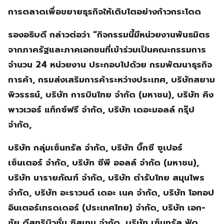
การตลาดเพื่อขยายธุรกิจให้เติบโตอย่างก้าวกระโดด
รองอธิบดี กล่าวต่อว่า “กิจกรรมนี้มีหน่วยงานพันธมิตร
จากภาครัฐและภาคเอกชนที่เข้าร่วมเป็นคณะกรรมการ
จำนวน 24 หน่วยงาน ประกอบไปด้วย กรมพัฒนาธุรกิจ
การค้า, กรมส่งเสริมการค้าระหว่างประเทศ, บริษัทสยาม
พิวรรธน์, บริษัท การบินไทย จำกัด (มหาชน), บริษัท คิง
พาวเวอร์ แท็กซ์ฟรี จำกัด, บริษัท เดอะมอลล์ กรุ๊ป
จำกัด,
บริษัท กลุ่มเซ็นทรัล จำกัด, บริษัท บิ๊กซี ซูเปอร์
เซ็นเตอร์ จำกัด, บริษัท ซีพี ออลล์ จำกัด (มหาชน),
บริษัท นารายภัณฑ์ จำกัด, บริษัท ตำรับไทย สมุนไพร
จำกัด, บริษัท อะราวนด์ เดอะ เนค จำกัด, บริษัท โอทอป
อินเตอร์เทรดเดอร์ (ประเทศไทย) จำกัด, บริษัท เอก-
ชัย ดีสทริบิวชั่น ซิสเทม จำกัด, บริษัท เซ็นทรัล ฟู้ด