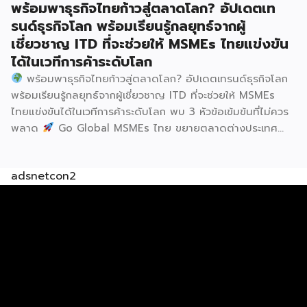
พร้อมพาธุรกิจไทยก้าวสู่ตลาดโลก? อัปเดตเท
วงจร […]
รนด์ธุรกิจโลก พร้อมเรียนรู้กลยุทธ์จากผู้
เชี่ยวชาญ ITD ที่จะช่วยให้ MSMEs ไทยแข่งขัน
ได้ในเวทีการค้าระดับโลก
พร้อมพาธุรกิจไทยก้าวสู่ตลาดโลก? อัปเดตเทรนด์ธุรกิจโลก
พร้อมเรียนรู้กลยุทธ์จากผู้เชี่ยวชาญ ITD ที่จะช่วยให้ MSMEs
ไทยแข่งขันได้ในเวทีการค้าระดับโลก พบ 3 หัวข้อเข้มข้นที่ไม่ควร
พลาด
Go Global MSMEs ไทย ขยายตลาดต่างประเทศ
อย่างมั่นใจ
Green & ESG ปรับธุรกิจให้พร้อมรับกติกาการ
ค้าใหม่ สร้างความได้เปรียบในการแข่งขัน Cross Border E-
adsnetcon2
Commerce เปิดตลาดจีน ติดอาวุธ SMEs ไทย สู่ผู้บริโภค
ออนไลน์ ครบทั้งความรู้ เทรนด์ และโอกาสใหม่สำหรับเจ้าของ
ธุรกิจ ผู้ประกอบการ และผู้ที่กำลังวางแผนขยายตลาด
7
สิงหาคม 2569 | 10.00 – 12.15 น.
Franchise Expo
Thailand 2026 by SMART SME EXPO
[…]