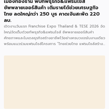
เมืองทองธานี พบทัพธุรกิจ&แฟรนไชส์
ซัพพลายเออร์สินค้า เติมรายได้ช่วยเศรษฐกิจ
ไทย ลดใหญ่กว่า 250 บูธ คาดเงินสะพัด 220
ลบ.
เปิดงานวันแรก Franchise Expo Thailand & TESE 2026 จัด
ใหญ่จัดเต็มด้วยทัพธุรกิจ&แฟรนไชส์ ซัพพลายเออร์สินค้า
ศักยภาพและโมเดลธุรกิจสร้างอาชีพไว้อย่างครบวงจรในงานเดียว
พร้อมแนวร่วมแฟรนไชส์โครงการ “ไทยช่วยไทย แฟรนไชส์สร้าง
อาชีพ พลัส” ที่รัฐช่วยจ่ายค่าแฟรนไชส์ 50% มาเสริมทัพในงาน
รวมกว่า 250 บูธ บนพื้นที่ 15,000 ตารางเมตร หวังเป็นทาง
เลือกสร้างรายได้เพิ่มและพยุงเศรษฐกิจไทยให้ฟื้นตัว เสิร์ฟครบ
จบในงานด้วยสินเชื่อ และทำเลทองทั่วประเทศ พร้อมเสวนาให้
ความรู้โดยผู้ทรงคุณวุฒิคับคั่ง และกิจกรรมเจรจาจับคู่ธุรกิจทั้งใน
และต่างประเทศ งานจัดต่อเนื่องระหว่างวันที่ 6-9 สิงหาคมนี้ ที่
ฮอลล์ 6-8 อิมแพ็คเมืองทองธานี คาดเม็ดเงินสะพัดในงานราว
220 ล้านบาท นายพูนพงษ์ นัยนาภากรณ์ อธิบดีกรมพัฒนา
ธุรกิจการค้า กระทรวงพาณิชย์ กล่าวว่า งาน ” Franchise Expo
Thailand & Thailand E-Commerce Selection Expo
(TESE 2026) เป็นเวทีแสดงธุรกิจแฟรนไชส์และโซลูชั่นส์แบบครบ