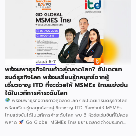
เลือกสร้างรายได้เพิ่มและพยุงเศรษฐกิจไทยให้ฟื้นตัว เสิร์ฟครบ
จบในงานด้วยสินเชื่อ และทำเลทองทั่วประเทศ พร้อมเสวนาให้
ความรู้โดยผู้ทรงคุณวุฒิคับคั่ง และกิจกรรมเจรจาจับคู่ธุรกิจทั้งใน
และต่างประเทศ งานจัดต่อเนื่องระหว่างวันที่ 6-9 สิงหาคมนี้ ที่
ฮอลล์ 6-8 อิมแพ็คเมืองทองธานี คาดเม็ดเงินสะพัดในงานราว
220 ล้านบาท นายพูนพงษ์ นัยนาภากรณ์ อธิบดีกรมพัฒนา
ธุรกิจการค้า กระทรวงพาณิชย์ กล่าวว่า งาน ” Franchise Expo
Thailand & Thailand E-Commerce Selection Expo
(TESE 2026) เป็นเวทีแสดงธุรกิจแฟรนไชส์และโซลูชั่นส์แบบครบ
พร้อมพาธุรกิจไทยก้าวสู่ตลาดโลก? อัปเดตเท
วงจร […]
รนด์ธุรกิจโลก พร้อมเรียนรู้กลยุทธ์จากผู้
เชี่ยวชาญ ITD ที่จะช่วยให้ MSMEs ไทยแข่งขัน
ได้ในเวทีการค้าระดับโลก
พร้อมพาธุรกิจไทยก้าวสู่ตลาดโลก? อัปเดตเทรนด์ธุรกิจโลก
พร้อมเรียนรู้กลยุทธ์จากผู้เชี่ยวชาญ ITD ที่จะช่วยให้ MSMEs
ไทยแข่งขันได้ในเวทีการค้าระดับโลก พบ 3 หัวข้อเข้มข้นที่ไม่ควร
พลาด
Go Global MSMEs ไทย ขยายตลาดต่างประเทศ
อย่างมั่นใจ
Green & ESG ปรับธุรกิจให้พร้อมรับกติกาการ