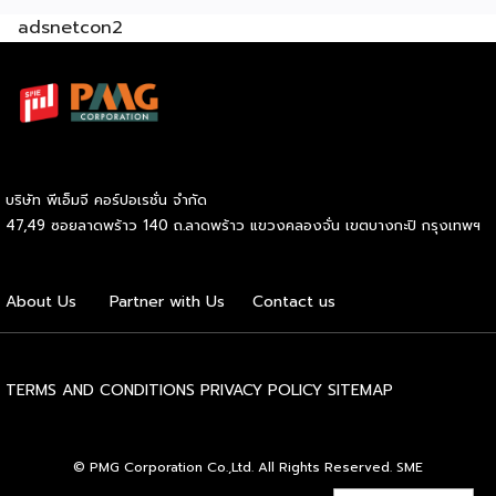
ค้าใหม่ สร้างความได้เปรียบในการแข่งขัน Cross Border E-
adsnetcon2
Commerce เปิดตลาดจีน ติดอาวุธ SMEs ไทย สู่ผู้บริโภค
ออนไลน์ ครบทั้งความรู้ เทรนด์ และโอกาสใหม่สำหรับเจ้าของ
ธุรกิจ ผู้ประกอบการ และผู้ที่กำลังวางแผนขยายตลาด
7
สิงหาคม 2569 | 10.00 – 12.15 น.
Franchise Expo
Thailand 2026 by SMART SME EXPO
[…]
บริษัท พีเอ็มจี คอร์ปอเรชั่น จำกัด
47,49 ซอยลาดพร้าว 140 ถ.ลาดพร้าว แขวงคลองจั่น เขตบางกะปิ กรุงเทพฯ
About Us
Partner with Us
Contact us
TERMS AND CONDITIONS
PRIVACY POLICY
SITEMAP
© PMG Corporation Co.,Ltd. All Rights Reserved. SME