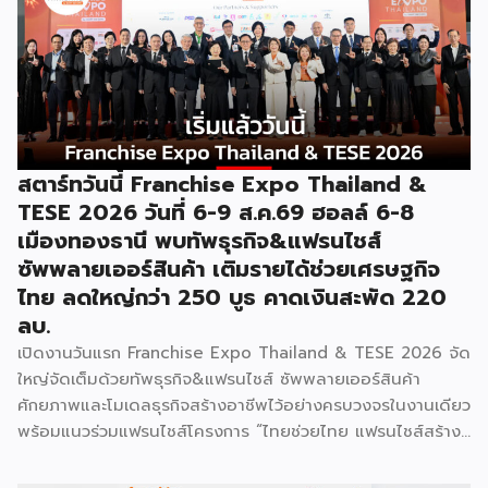
“งานแฟรนไชส์ เอ็กซ์โป ไทยแลนด์ บาย สมาร์ท เอสเอ็มอี เอ็กซ์
โป (Franchise Expo Thailand by Smart SME Expo)” ซึ่ง
เป็นงานแสดงธุรกิจแฟรนไชส์ชั้นนำที่จัดขึ้นโดย บริษัท พีเอ็มจี
คอร์ปอเรชัน จำกัด เพื่อยกระดับศักยภาพของผู้ประกอบการและ
เจ้าของธุรกิจที่ต้องการขยายกิจการผ่านระบบแฟรนไชส์ […]
สตาร์ทวันนี้ Franchise Expo Thailand &
TESE 2026 วันที่ 6-9 ส.ค.69 ฮอลล์ 6-8
เมืองทองธานี พบทัพธุรกิจ&แฟรนไชส์
ซัพพลายเออร์สินค้า เติมรายได้ช่วยเศรษฐกิจ
ไทย ลดใหญ่กว่า 250 บูธ คาดเงินสะพัด 220
ลบ.
เปิดงานวันแรก Franchise Expo Thailand & TESE 2026 จัด
ใหญ่จัดเต็มด้วยทัพธุรกิจ&แฟรนไชส์ ซัพพลายเออร์สินค้า
ศักยภาพและโมเดลธุรกิจสร้างอาชีพไว้อย่างครบวงจรในงานเดียว
พร้อมแนวร่วมแฟรนไชส์โครงการ “ไทยช่วยไทย แฟรนไชส์สร้าง
อาชีพ พลัส” ที่รัฐช่วยจ่ายค่าแฟรนไชส์ 50% มาเสริมทัพในงาน
รวมกว่า 250 บูธ บนพื้นที่ 15,000 ตารางเมตร หวังเป็นทาง