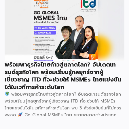
เลือกสร้างรายได้เพิ่มและพยุงเศรษฐกิจไทยให้ฟื้นตัว เสิร์ฟครบ
จบในงานด้วยสินเชื่อ และทำเลทองทั่วประเทศ พร้อมเสวนาให้
ความรู้โดยผู้ทรงคุณวุฒิคับคั่ง และกิจกรรมเจรจาจับคู่ธุรกิจทั้งใน
และต่างประเทศ งานจัดต่อเนื่องระหว่างวันที่ 6-9 สิงหาคมนี้ ที่
ฮอลล์ 6-8 อิมแพ็คเมืองทองธานี คาดเม็ดเงินสะพัดในงานราว
220 ล้านบาท นายพูนพงษ์ นัยนาภากรณ์ อธิบดีกรมพัฒนา
ธุรกิจการค้า กระทรวงพาณิชย์ กล่าวว่า งาน ” Franchise Expo
Thailand & Thailand E-Commerce Selection Expo
(TESE 2026) เป็นเวทีแสดงธุรกิจแฟรนไชส์และโซลูชั่นส์แบบครบ
พร้อมพาธุรกิจไทยก้าวสู่ตลาดโลก? อัปเดตเท
วงจร […]
รนด์ธุรกิจโลก พร้อมเรียนรู้กลยุทธ์จากผู้
เชี่ยวชาญ ITD ที่จะช่วยให้ MSMEs ไทยแข่งขัน
ได้ในเวทีการค้าระดับโลก
พร้อมพาธุรกิจไทยก้าวสู่ตลาดโลก? อัปเดตเทรนด์ธุรกิจโลก
พร้อมเรียนรู้กลยุทธ์จากผู้เชี่ยวชาญ ITD ที่จะช่วยให้ MSMEs
ไทยแข่งขันได้ในเวทีการค้าระดับโลก พบ 3 หัวข้อเข้มข้นที่ไม่ควร
พลาด
Go Global MSMEs ไทย ขยายตลาดต่างประเทศ
อย่างมั่นใจ
Green & ESG ปรับธุรกิจให้พร้อมรับกติกาการ
ค้าใหม่ สร้างความได้เปรียบในการแข่งขัน Cross Border E-