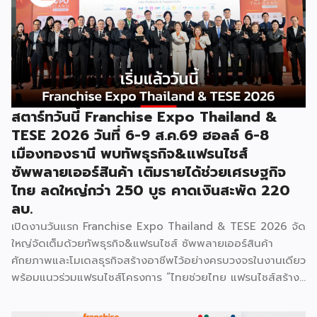
“งานแฟรนไชส์ เอ็กซ์โป ไทยแลนด์ บาย สมาร์ท เอสเอ็มอี เอ็กซ์
โป (Franchise Expo Thailand by Smart SME Expo)” ซึ่ง
เป็นงานแสดงธุรกิจแฟรนไชส์ชั้นนำที่จัดขึ้นโดย บริษัท พีเอ็มจี
คอร์ปอเรชัน จำกัด เพื่อยกระดับศักยภาพของผู้ประกอบการและ
เจ้าของธุรกิจที่ต้องการขยายกิจการผ่านระบบแฟรนไชส์ […]
สตาร์ทวันนี้ Franchise Expo Thailand &
TESE 2026 วันที่ 6-9 ส.ค.69 ฮอลล์ 6-8
เมืองทองธานี พบทัพธุรกิจ&แฟรนไชส์
ซัพพลายเออร์สินค้า เติมรายได้ช่วยเศรษฐกิจ
ไทย ลดใหญ่กว่า 250 บูธ คาดเงินสะพัด 220
ลบ.
เปิดงานวันแรก Franchise Expo Thailand & TESE 2026 จัด
ใหญ่จัดเต็มด้วยทัพธุรกิจ&แฟรนไชส์ ซัพพลายเออร์สินค้า
ศักยภาพและโมเดลธุรกิจสร้างอาชีพไว้อย่างครบวงจรในงานเดียว
พร้อมแนวร่วมแฟรนไชส์โครงการ “ไทยช่วยไทย แฟรนไชส์สร้าง
อาชีพ พลัส” ที่รัฐช่วยจ่ายค่าแฟรนไชส์ 50% มาเสริมทัพในงาน
รวมกว่า 250 บูธ บนพื้นที่ 15,000 ตารางเมตร หวังเป็นทาง