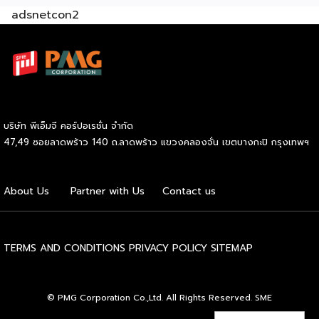
adsnetcon2
Commerce เปิดตลาดจีน ติดอาวุธ SMEs ไทย สู่ผู้บริโภค
ออนไลน์ ครบทั้งความรู้ เทรนด์ และโอกาสใหม่สำหรับเจ้าของ
ธุรกิจ ผู้ประกอบการ และผู้ที่กำลังวางแผนขยายตลาด
7
สิงหาคม 2569 | 10.00 – 12.15 น.
Franchise Expo
Thailand 2026 by SMART SME EXPO
[…]
บริษัท พีเอ็มจี คอร์ปอเรชั่น จำกัด
47,49 ซอยลาดพร้าว 140 ถ.ลาดพร้าว แขวงคลองจั่น เขตบางกะปิ กรุงเทพฯ
About Us
Partner with Us
Contact us
TERMS AND CONDITIONS
PRIVACY POLICY
SITEMAP
© PMG Corporation Co.,Ltd. All Rights Reserved. SME