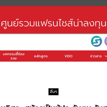
earch
r:
ศูนย์รวมแฟรนไชส์น่าลงทุน
มหกรรมชี้ช่อง
หลักสูตร
VDO
ข่าวสาร
รวย
อื่นๆ