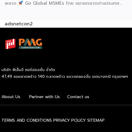
พลาด
Go Global MSMEs ไทย ขยายตลาดต่างประเทศ
อย่างมั่นใจ
Green & ESG ปรับธุรกิจให้พร้อมรับกติกาการ
ค้าใหม่ สร้างความได้เปรียบในการแข่งขัน Cross Border E-
adsnetcon2
Commerce เปิดตลาดจีน ติดอาวุธ SMEs ไทย สู่ผู้บริโภค
ออนไลน์ ครบทั้งความรู้ เทรนด์ และโอกาสใหม่สำหรับเจ้าของ
ธุรกิจ ผู้ประกอบการ และผู้ที่กำลังวางแผนขยายตลาด
7
สิงหาคม 2569 | 10.00 – 12.15 น.
Franchise Expo
Thailand 2026 by SMART SME EXPO
[…]
บริษัท พีเอ็มจี คอร์ปอเรชั่น จำกัด
47,49 ซอยลาดพร้าว 140 ถ.ลาดพร้าว แขวงคลองจั่น เขตบางกะปิ กรุงเทพฯ
About Us
Partner with Us
Contact us
TERMS AND CONDITIONS
PRIVACY POLICY
SITEMAP