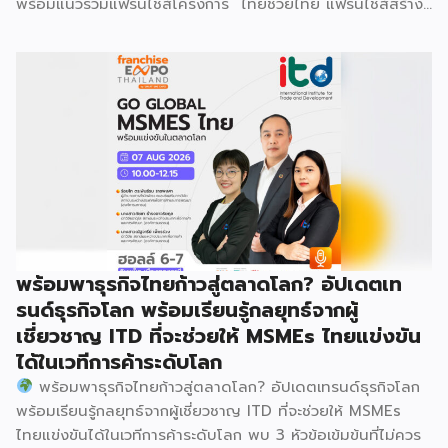
พร้อมแนวร่วมแฟรนไชส์โครงการ “ไทยช่วยไทย แฟรนไชส์สร้าง
อาชีพ พลัส” ที่รัฐช่วยจ่ายค่าแฟรนไชส์ 50% มาเสริมทัพในงาน
รวมกว่า 250 บูธ บนพื้นที่ 15,000 ตารางเมตร หวังเป็นทาง
เลือกสร้างรายได้เพิ่มและพยุงเศรษฐกิจไทยให้ฟื้นตัว เสิร์ฟครบ
จบในงานด้วยสินเชื่อ และทำเลทองทั่วประเทศ พร้อมเสวนาให้
ความรู้โดยผู้ทรงคุณวุฒิคับคั่ง และกิจกรรมเจรจาจับคู่ธุรกิจทั้งใน
และต่างประเทศ งานจัดต่อเนื่องระหว่างวันที่ 6-9 สิงหาคมนี้ ที่
ฮอลล์ 6-8 อิมแพ็คเมืองทองธานี คาดเม็ดเงินสะพัดในงานราว
220 ล้านบาท นายพูนพงษ์ นัยนาภากรณ์ อธิบดีกรมพัฒนา
ธุรกิจการค้า กระทรวงพาณิชย์ กล่าวว่า งาน ” Franchise Expo
Thailand & Thailand E-Commerce Selection Expo
(TESE 2026) เป็นเวทีแสดงธุรกิจแฟรนไชส์และโซลูชั่นส์แบบครบ
พร้อมพาธุรกิจไทยก้าวสู่ตลาดโลก? อัปเดตเท
วงจร […]
รนด์ธุรกิจโลก พร้อมเรียนรู้กลยุทธ์จากผู้
เชี่ยวชาญ ITD ที่จะช่วยให้ MSMEs ไทยแข่งขัน
ได้ในเวทีการค้าระดับโลก
พร้อมพาธุรกิจไทยก้าวสู่ตลาดโลก? อัปเดตเทรนด์ธุรกิจโลก
พร้อมเรียนรู้กลยุทธ์จากผู้เชี่ยวชาญ ITD ที่จะช่วยให้ MSMEs
ไทยแข่งขันได้ในเวทีการค้าระดับโลก พบ 3 หัวข้อเข้มข้นที่ไม่ควร