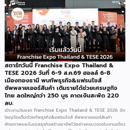
ของกรมฯ นายพูนพงษ์ นัยนาภากรณ์ อธิบดีกรมพัฒนาธุรกิจ
การค้า กระทรวงพาณิชย์ เปิดเผยภายหลังเป็นประธานเปิดงาน
“งานแฟรนไชส์ เอ็กซ์โป ไทยแลนด์ บาย สมาร์ท เอสเอ็มอี เอ็กซ์
โป (Franchise Expo Thailand by Smart SME Expo)” ซึ่ง
เป็นงานแสดงธุรกิจแฟรนไชส์ชั้นนำที่จัดขึ้นโดย บริษัท พีเอ็มจี
คอร์ปอเรชัน จำกัด เพื่อยกระดับศักยภาพของผู้ประกอบการและ
เจ้าของธุรกิจที่ต้องการขยายกิจการผ่านระบบแฟรนไชส์ […]
สตาร์ทวันนี้ Franchise Expo Thailand &
TESE 2026 วันที่ 6-9 ส.ค.69 ฮอลล์ 6-8
เมืองทองธานี พบทัพธุรกิจ&แฟรนไชส์
ซัพพลายเออร์สินค้า เติมรายได้ช่วยเศรษฐกิจ
ไทย ลดใหญ่กว่า 250 บูธ คาดเงินสะพัด 220
ลบ.
เปิดงานวันแรก Franchise Expo Thailand & TESE 2026 จัด
ใหญ่จัดเต็มด้วยทัพธุรกิจ&แฟรนไชส์ ซัพพลายเออร์สินค้า
ศักยภาพและโมเดลธุรกิจสร้างอาชีพไว้อย่างครบวงจรในงานเดียว