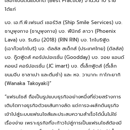
เลือกเป็นต้นแบบที่ดี (Best Practice) จำนวน 10 ราย
ได้แก่
บจ. เอ.ที.พี.เฟรนด์ เซอร์วิส (Ship Smile Services) บจ.
ชาบูพุงกาง (ชาบูพุงกาง) บจ. ฟีนิกซ์ ลาวา (Phoenix
Lava) บจ. รินริน (2018) (RIN RIN) บจ. โกโบริฟู้ด
(เฉาก๊วยโกโบริ) บจ. ดัลลัส สเต็กส์ (ประเทศไทย) (ดัลลัส)
บจ. กู๊ดฟู้ดส์ คอร์ปเปอเรชั่น (Goodday) บจ. จอย แอนด์
คอยน์ คอร์ปอเรชั่น (JC imart) บจ. ตี๋เล็กฟู้ดส์ (ตี๋เล็ก
ขนมจีบ ซาลาเปา และติ่มซำ) และ หจ. วานากะ ทาโกะยากิ
(Wanaka Takoyaki)”
“แฟรนไชส์ ถือเป็นรูปแบบธุรกิจอย่างหนึ่งที่ช่วยสร้างการ
เติบโตทางธุรกิจด้วยเส้นทางลัด แต่การจะผลักดันธุรกิจ
เข้าไปสู่ระบบแฟรนไชส์และประสบความสำเร็จได้นั้นไม่ใช่
เรื่องง่าย เพราะธุรกิจที่จะก้าวไปสู่การเป็นแฟรนไชส์ต้องมี