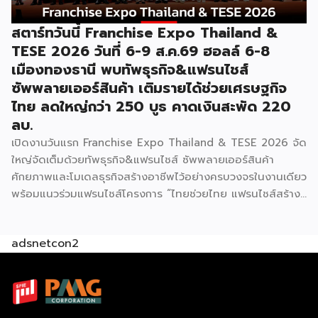
สตาร์ทวันนี้ Franchise Expo Thailand &
TESE 2026 วันที่ 6-9 ส.ค.69 ฮอลล์ 6-8
เมืองทองธานี พบทัพธุรกิจ&แฟรนไชส์
ซัพพลายเออร์สินค้า เติมรายได้ช่วยเศรษฐกิจ
ไทย ลดใหญ่กว่า 250 บูธ คาดเงินสะพัด 220
ลบ.
เปิดงานวันแรก Franchise Expo Thailand & TESE 2026 จัด
ใหญ่จัดเต็มด้วยทัพธุรกิจ&แฟรนไชส์ ซัพพลายเออร์สินค้า
ศักยภาพและโมเดลธุรกิจสร้างอาชีพไว้อย่างครบวงจรในงานเดียว
พร้อมแนวร่วมแฟรนไชส์โครงการ “ไทยช่วยไทย แฟรนไชส์สร้าง
อาชีพ พลัส” ที่รัฐช่วยจ่ายค่าแฟรนไชส์ 50% มาเสริมทัพในงาน
รวมกว่า 250 บูธ บนพื้นที่ 15,000 ตารางเมตร หวังเป็นทาง
adsnetcon2
เลือกสร้างรายได้เพิ่มและพยุงเศรษฐกิจไทยให้ฟื้นตัว เสิร์ฟครบ
จบในงานด้วยสินเชื่อ และทำเลทองทั่วประเทศ พร้อมเสวนาให้
ความรู้โดยผู้ทรงคุณวุฒิคับคั่ง และกิจกรรมเจรจาจับคู่ธุรกิจทั้งใน
และต่างประเทศ งานจัดต่อเนื่องระหว่างวันที่ 6-9 สิงหาคมนี้ ที่
ฮอลล์ 6-8 อิมแพ็คเมืองทองธานี คาดเม็ดเงินสะพัดในงานราว