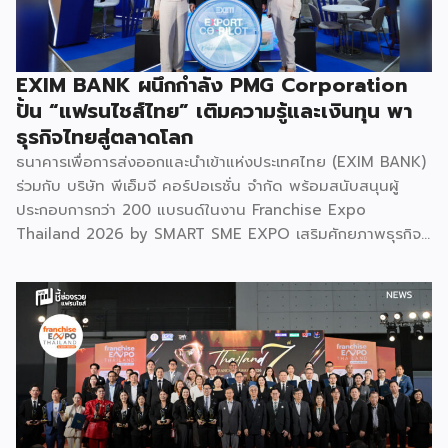
EXIM BANK ผนึกกำลัง PMG Corporation
ปั้น “แฟรนไชส์ไทย” เติมความรู้และเงินทุน พา
ธุรกิจไทยสู่ตลาดโลก
ธนาคารเพื่อการส่งออกและนำเข้าแห่งประเทศไทย (EXIM BANK)
ร่วมกับ บริษัท พีเอ็มจี คอร์ปอเรชั่น จำกัด พร้อมสนับสนุนผู้
ประกอบการกว่า 200 แบรนด์ในงาน Franchise Expo
Thailand 2026 by SMART SME EXPO เสริมศักยภาพธุรกิจ
แฟรนไชส์ไทยด้วย “ความรู้” และ “เงินทุน” ทั้งด้านการ
บริหารธุรกิจ การวางแผนการเงิน และการบริหารความเสี่ยง
เตรียมความพร้อมสำหรับการขยายตลาดสู่ต่างประเทศ โดยการ
จัดงานครั้งนี้คาดว่าจะสร้างมูลค่าทางเศรษฐกิจราว 220 ล้านบาท
แฟรนไชส์ไม่ใช่เพียงโมเดลธุรกิจ แต่คือ โอกาสในการต่อยอด
แบรนด์ไทยให้ก้าวสู่ตลาดใหม่ EXIM BANK จึงผนึกกำลัง
พันธมิตร สนับสนุนผู้ประกอบการไทยให้พร้อม ขยายธุรกิจ สร้าง
แบรนด์ และเปิดตลาดต่างประเทศ EXIM BANK พร้อมร่วมเดิน