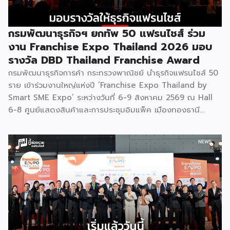
ทางสู่การเปิดตลาดใหม่ เพื่อพา “แฟรนไชส์ไทย” เติบโตไกลใน
ตลาดโลก ด้วยบทบาท Export Co-pilot ที่พร้อมเคียงข้าง
ธุรกิจไทยในทุกเส้นทาง FacebookFacebookXXLINELine
กรมพัฒนาธุรกิจฯ ยกทัพ 50 แฟรนไชส์ ร่วม
งาน Franchise Expo Thailand 2026 มอบ
รางวัล DBD Thailand Franchise Award
กรมพัฒนาธุรกิจการค้า กระทรวงพาณิชย์ นำธุรกิจแฟรนไชส์ 50
ราย เข้าร่วมงานใหญ่แห่งปี ‘Franchise Expo Thailand by
Smart SME Expo’ ระหว่างวันที่ 6-9 สิงหาคม 2569 ณ Hall
6-8 ศูนย์แสดงสินค้าและการประชุมอิมแพ็ค เมืองทองธานี
พร้อมจัดพิธีมอบรางวัล DBD Thailand Franchise Award
2026 ให้แก่ผู้ประกอบธุรกิจแฟรนไชส์ที่อยู่ในการส่งเสริมสนับสนุน
ของกรมฯ นายพูนพงษ์ นัยนาภากรณ์ อธิบดีกรมพัฒนาธุรกิจ
การค้า กระทรวงพาณิชย์ เปิดเผยภายหลังเป็นประธานเปิดงาน
“งานแฟรนไชส์ เอ็กซ์โป ไทยแลนด์ บาย สมาร์ท เอสเอ็มอี เอ็กซ์
โป (Franchise Expo Thailand by Smart SME Expo)” ซึ่ง
เป็นงานแสดงธุรกิจแฟรนไชส์ชั้นนำที่จัดขึ้นโดย บริษัท พีเอ็มจี
คอร์ปอเรชัน จำกัด เพื่อยกระดับศักยภาพของผู้ประกอบการและ
เจ้าของธุรกิจที่ต้องการขยายกิจการผ่านระบบแฟรนไชส์ […]