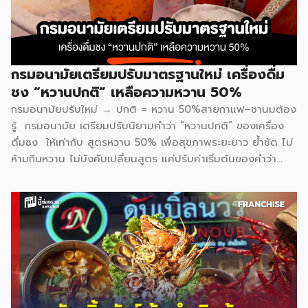
กรมอนามัยเตรียมปรับมาตรฐานใหม่ เครื่องดื่ม
ชง “หวานปกติ” เหลือความหวาน 50%
กรมอนามัยปรับใหม่ → ปกติ = หวาน 50%สายกาแฟ–ชานมต้อง
รู้ กรมอนามัย เตรียมปรับนิยามคำว่า “หวานปกติ” ของเครื่อง
ดื่มชง ให้เท่ากับ สูตรหวาน 50% เพื่อสุขภาพระยะยาว ย้ำชัด ไม่
ห้ามกินหวาน ไม่บังคับเปลี่ยนสูตร แค่ปรับค่าเริ่มต้นของคำว่า
“ปกติ” อยากหวานเพิ่ม ยังสั่งได้เหมือนเดิม ทั้งนี้ ประเด็นเรื่อง
การวัดเปอร์เซ็นต์ความหวานและความเท่ากันของแต่ละร้าน จะมี
การชี้แจงรายละเอียดเพิ่มเติมในการเปิดตัวอย่างเป็นทางการวันที่
11 กุมภาพันธ์นี้ แบรนด์ที่เข้าร่วม Inthanin / Cafe Amazon /
All Cafe / Bellinee’s / Black Canyon สามารถติดตาม
ข้อมูลแบบอินไซด์อื่น ๆได้ที่ Facebook : รีวิวอินไซด์ Website
: ชี้ช่องรวย