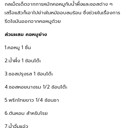
กลเม็ดเด็ดจากการหมักคอหมูกับน้ำผึ้งและซอสต่าง ๆ
เสร็จแล้วก็เอาไปย่างในหม้ออบลมร้อน ซึ่งช่วยในเรื่องการ
รีดไขมันออกจากคอหมูด้วย
ส่วนผสม คอหมูย่าง
1.คอหมู 1 ชิ้น
2.น้ำผึ้ง 1 ช้อนโต๊ะ
3.ซอสปรุงรส 1 ช้อนโต๊ะ
4.ซอสหอยนางรม 1/2 ช้อนโต๊ะ
5.พริกไทยขาว 1/4 ช้อนชา
6.ต้นหอม สำหรับโรย
7.น้ำจิ้มแจ่ว