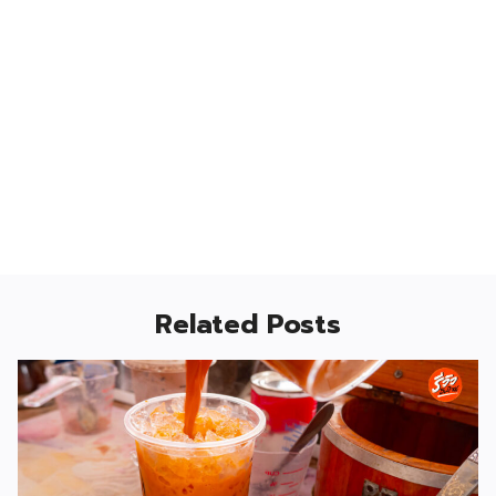
Related Posts