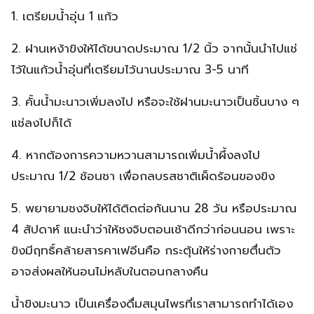
1. เตรียมน้ำอุ่น 1 แก้ว
2. ฝานเหง้าขิงให้ได้ขนาดประมาณ 1/2 นิ้ว จากนั้นนำไปแช่
ไว้ในแก้วน้ำอุ่นที่เตรียมไว้นานประมาณ 3-5 นาที
3. คั้นน้ำมะนาวเพิ่มลงไป หรือจะใช้ฝานมะนาวเป็นชิ้นบาง ๆ
แช่ลงไปก็ได้
4. หากต้องการความหวานสามารถเพิ่มน้ำผึ้งลงไป
ประมาณ 1/2 ช้อนชา เพื่อกลบรสชาติเผ็ดร้อนของขิง
5. พยายามชงจิบให้ได้ติดต่อกันนาน 28 วัน หรือประมาณ
4 สัปดาห์ แนะนำว่าให้ชงจิบตอนเช้าดีกว่าก่อนนอน เพราะ
ขิงมีฤทธิ์คล้ายสารคาเฟอีนคือ กระตุ้นให้ร่างกายตื่นตัว
อาจส่งผลให้นอนไม่หลับในตอนกลางคืน
น้ำขิงมะนาว เป็นเครื่องดื่มสมุนไพรที่เราสามารถทำได้เอง