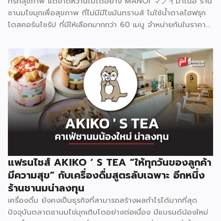
ที่รักสุขภาพ แต่ขาดหวานไม่ได้อย่าง MANOI マノイมาโนอิ ร้าน
ชานมไขมุกเพื่อสุขภาพ ที่ไม่มีมีไขมันทรานส์ ไม่ใช้น้ำตาลไฮฟรุก
โตสคอร์นไซรัป ที่มีให้เลือกมากกว่า 60 เมนู จำหน่ายกันในราคา
เริ่มต้น 25 บาท ปัจจุบันขยายสาขาไปแล้วกว่า 190 สาขาทั่ว
ประเทศ MANOI マノイมาโนอิ สร้างความโดดเด่นที่ไม่เหมือน
ใครด้วยคอนเซ็ปต์หลักคือ “เครื่องดื่มที่ไม่ทำร้ายสุขภาพ” และ
พัฒนาสูตรเครื่องดื่มที่ใช้ความหวานจากธรรมชาติที่ช่วยเผาผลาญ
ได้จริง มาใช้ทดแทนน้ำตาลไฮฟรุกโตสคอร์นไซรัป ซึ่งเป็นน้ำตาล
สังเคราะห์ที่ก่อให้เกิดโรคได้หลายอย่าง เช่น โรคหัวใจ ความดัน
เบาหวาน ไขมันพอกตับ รวมถึงการเลือกใช้วัตถุดิบไม่มีไขมัน
ทรานส์ ไม่ใส่สารกันบูด ส่วนชาและไข่มุกก็ต้มสดใหม่วันต่อวันอีก
ด้วย ปัจจุบันมีเมนูให้เลือกมากกว่า 60 เมนู นอกจากเมนูชานม
ไข่มุกที่เป็นกลุ่มชาใต้หวัน กลุ่มนมสด กลุ่มชาผลไม้ กลุ่มโซดา
หอมกลมกล่อมหวานกำลังดี ยังมีโกโก้พรีเมียมเข้มข้น กาแฟสด
แฟรนไชส์ AKIKO ‘ S TEA “ให้ทุกวันของลูกค้า
จากไร่ของเกษตรในชุมชน มัทฉะแท้100% จากเมืองนิชิโอะ
มีความสุข” กับเครื่องดื่มสูตรลับเฉพาะ อีกหนึ่ง
ประเทศญี่ปุ่น กลุ่มชาไทยสไตล์แบบไทยไทย กลุ่ม Topping และ
ร้านชานมน่าลงทุน
เมนูใหม่ ๆ ตามเทศกาล รวมถึงชาหมักเพื่อสุขภาพ KOMBUCHA
เครื่องดื่ม ยังคงเป็นธุรกิจที่สามารถสร้างผลกำไรได้มากที่สุด
จำหน่ายในราคาเริ่มต้น 25 บาท […]
ปัจจุบันตลาดชานมไข่มุกเติบโตอย่างต่อเนื่อง มีแบรนด์น้องใหม่