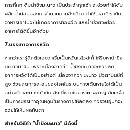
การที่เรา ดื่มน้ำขิงมะนาว เป็นประจำทุกเช้า จะช่วยทำให้ตับ
ผลิตน้ำย่อยออกมาจำนวนมากอีกด้วย ทำให้เวลาที่เรากิน
อาหารเข้าไปจะไม่เกิดอาการท้องอืด และน้ำย่อยจะย่อย
อาหารได้ดีขึ้นอีกด้วย
7.บรรเทาอาการหวัด
หากว่าเรารู้สึกตัวเองว่าเริ่มเป็นหวัดแล้วล่ะก็ ให้รีบหาน้ำขิง
มะนาวมาจิบ เพราะเนื่องจากว่า น้ำขิงมะนาวจะช่วยลด
อาการหวัดได้เป็นอย่างดี เนื่องจากว่า มะนาว มีวิตามินซีที่
สูง ช่วยลดการสะสมของโรคในระบบทางเดินหายใจได้เป็น
อย่างดี และบวกเข้ากับ ขิง ที่ช่วยในการเผาผลาญ ขับเหงื่อ
เป็นการบรรเทาอุณหภูมิในร่างกายให้ลดลง ควรจิบอุ่นๆจะ
ช่วยให้เห็นผลทันตา
สำหรับวิธีทำ “น้ำขิงมะนาว” มีดังนี้