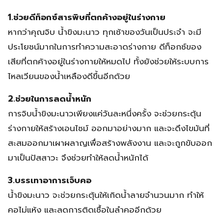
1.ช่วยดีท็อกซ์สารพิษที่ตกค้างอยู่ในร่างกาย
หากว่าคุณจิบ น้ำขิงมะนาว ทุกเช้าของวันเป็นประจำ จะมี
ประโยชน์มากในการทำความสะอาดร่างกาย ดีท็อกซ์ของ
เสียที่ตกค้างอยู่ในร่างกายให้หมดไป ทั้งยังช่วยให้ระบบการ
ไหลเวียนของน้ำเหลืองดีขึ้นอีกด้วย
2.ช่วยในการลดน้ำหนัก
การจิบน้ำขิงมะนาวเพียงแค่วันละหนึ่งครั้ง จะช่วยกระตุ้น
ร่างกายให้สร้างเอนไซม์ ออกมาอย่างมาก และจะดึงไขมันที่
สะสมออกมาเผาผลาญเพื่อสร้างพลังงาน และจะถูกขับออก
มาเป็นปัสสาวะ จึงช่วยทำให้ลดน้ำหนักได้
3.บรรเทาอาการเจ็บคอ
น้ำขิงมะนาว จะช่วยกระตุ้นให้เกิดน้ำลายจำนวนมาก ทำให้
คอไม่แห้ง และลดการติดเชื้อในลำคออีกด้วย