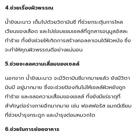
4.ช่วยเรื่องผิวพรรณ
น้ำขิงมะนาว เต็มไปด้วยวิตามินซี ที่ช่วยกระตุ้นการไหล
เวียนของเลือด และไปซ่อมแซมเซลล์ที่ถูกสารอนุมูลอิสละ
ทำร้าย ทั้งยังช่วยให้เกิดการสร้างคอลลาเจนใต้ผิวหนัง ซึ่ง
จะทำให้คุณผิวพรรณดีอย่างแน่นอน
5.ช่วยชะลอความเสื่อมของเซลล์
นอกจาก น้ำขิงมะนาว จะมีวิตามินซีมากมายแล้ว ยังมีวิตา
มินบี อยู่มากมาย ซึ่งจะช่วยป้องกันไม่ให้เซลล์ผิวหยังถูก
ทำร้าย และชลอความเสื่อมของเซลล์ ทั้งยังมีแร่ธาตุที่
สำคัญต่อร่างกายอีกมากมาย เช่น ฟอสฟอรัส แมกนีเซียม
ที่ช่วยบำรุงกระดูก และบำรุงต่อมหมวกไต
6.ช่วยในการย่อยอาหาร