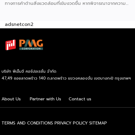
ทางการค้าด้านสิ่งแวดล้อมที่เข้มงวดขึ้น หากพิจารณาจากความ
โดดเด่นในแง่ทำเลที่ตั้งและความพร้อมด้านโครงสร้างพื้นฐาน
ตอนนี้อาจเป็นโอกาสทองของไทยที่จะดึงดูดเม็ดเงินลงทุนจาก
adsnetcon2
ต่างชาติเข้ามาสร้างฐานอุตสาหกรรมใหม่ เพื่อขับเคลื่อนการ
เติบโตทางเศรษฐกิจในระยะยาว อย่างไรก็ดี โจทย์ดังกล่าวไม่ใช่
เรื่องง่าย ไทยต้องแข่งขันกับอีกหลายประเทศที่ต้องการดึงดูด
เม็ดเงินลงทุนเพื่อสร้างฐานอุตสาหกรรมในประเทศของตัวเองเช่น
กัน นายนฤตม์ เทอดสถีรศักดิ์ เลขาธิการคณะกรรมการส่งเสริม
การลงทุน (BOI) เปิดเผยว่า อุตสาหกรรมใหม่ที่มีศักยภาพจะเข้า
มาขับเคลื่อนเศรษฐกิจไทยในระยะยาวมีอยู่ราว 4-5 สาขา ประกอบ
บริษัท พีเอ็มจี คอร์ปอเรชั่น จำกัด
ด้วย รถยนต์ไฟฟ้า (EV) เซมิคอนดักเตอร์ ดิจิทัล และสำนักงาน
47,49 ซอยลาดพร้าว 140 ถ.ลาดพร้าว แขวงคลองจั่น เขตบางกะปิ กรุงเทพฯ
ภูมิภาค โดยในส่วนของ EV ปัจจุบันมีบริษัทผู้ผลิตจากจีนเข้ามา
ลงทุนตั้งฐานการผลิตในไทยแล้ว 8 ราย โดยมีการเชื่อมโยงผู้
ผลิตชิ้นส่วนไทยให้มาอยู่ใน Supply Chain จากการกำหนด
About Us
Partner with Us
Contact us
เงื่อนไขให้ผู้ผลิตต้องใช้ชิ้นส่วนในประเทศอย่างน้อย 40%
อุตสาหกรรมต่อมา คือ เซมิคอนดักเตอร์ ถือเป็นอุตสาหกรรม
ไฮเทคต้นน้ำที่ไม่เคยมีมาก่อนในไทย โดยในปีนี้จะเป็นครั้งแรกที่มี
TERMS AND CONDITIONS
PRIVACY POLICY
SITEMAP
การลงทุนในอุตสาหกรรมอิเล็กทรอนิกส์แบบต้นน้ำขนาดใหญ่ เช่น
Wafer Fab, IC Design และศูนย์วิจัยและพัฒนาที่มีการจ้างนัก