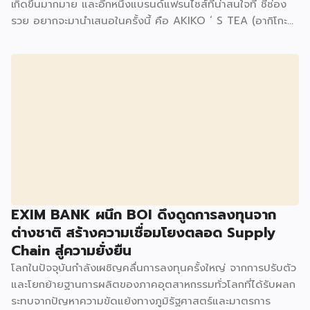
เกิดขึ้นมากมาย และอีกหนึ่งแบรนด์แฟรนไชส์ที่น่าสนใจที่ ชี้ช่อง
รวย อยากจะมานำเสนอในครั้งนี้ คือ AKIKO ‘ S TEA (อากิโกะที)
ที่เปิดตัวได้ไม่นานขยายสาขาไปแล้วกว่า 30 สาขา แฟรนไชส์
AKIKO ‘ S TEA สร้างจุดเด่นด้วยการมีเมนูให้เลือกเยอะถึง 90
เมนู ไม่ว่าจะเป็นชีสเบิร์น ชาไต้หวัน ชาไทย ชาเขียว มัทฉะ กาแฟ
โบราณ ชาผลไม้ ชามะลิ สมูทตี้ เมนูผสมนม และอื่น ๆ โดยแต่ละ
เมนูนั้นเป็นสูตรที่คิดต้นขึ้นเอง สร้างความเป็นเอกลักษณ์เฉพาะตัว
ที่ไม่เหมือนใคร เช่น CHEESE BURN SERIES (ชีสเบิร์นซีรี่) เป็น
หมวดเมนูขายดีอันดับหนึ่ง ซึ่งทางแบรนด์คิดค้นสูตรครีมชีสให้มี
ความนุ่ม ละมุน รสชาติอร่อย ไม่เหมือนใคร เพราะใช้ครีมชีสแท้
เป็นวัตถุดิบหลัก นอกจากนี้ AKIKO´S TEA ยังให้ความสำคัญใน
การคัดเลือกใบชา ที่เป็นวัตถุดิบหลักของเครื่องดื่มแต่ละแก้ว โดย
ต้องการให้เครื่องดื่มแต่ละเมนูมีรสชาติที่ดี […]
EXIM BANK ผนึก BOI ดึงดูดการลงทุนจาก
ต่างชาติ สร้างความเชื่อมโยงตลอด Supply
Chain สู่ความยั่งยืน
โลกในปัจจุบันกำลังเผชิญคลื่นการลงทุนครั้งใหญ่ จากการปรับตัว
และโยกย้ายฐานการผลิตของภาคอุตสาหกรรมทั่วโลกที่ได้รับผลก
ระทบจากปัญหาความขัดแย้งทางภูมิรัฐศาสตร์และมาตรการ