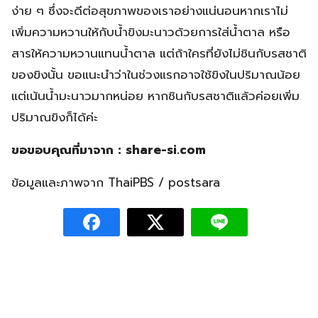
ง่าย ๆ ซึ่งจะดีต่อสุขภาพของเราอย่างแน่นอนหากเราไม่
เพิ่มความหวานให้กับน้ำขิงมะนาวด้วยการใส่น้ำตาล หรือ
สารให้ความหวานแทนน้ำตาล แต่ถ้าใครที่ยังไม่ชินกับรสชาติ
ของขิงนั้น ขอแนะนำว่าในช่วงแรกอาจใช้ขิงในปริมาณน้อย
แต่เน้นน้ำมะนาวมากหน่อย หากชินกับรสชาติแล้วค่อยเพิ่ม
ปริมาณขิงก็ได้ค่ะ
ขอขอบคุณที่มาจาก : share-si.com
ข้อมูลและภาพจาก ThaiPBS / postsara