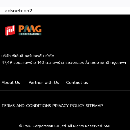
ต้องทำอย่างไร ลงทุนเท่าไร ใช้อุปกรณ์อะไรบ้าง (มีแจกสูตร)
adsnetcon2
วัตถุดิบหลัก หมูสามชั้น 2 กก. 340 บาท น้ำปลา 1.5 ลิตร 57
บาท น้ำมะขามเปียก 300 ก. 45 บาท น้ำตาลทราย 3 กก. 69
บาท มะนาว 10 ลูก 26 บาท ข้าวคั่ว 70 ก. 45 บาท พริกป่น 100
ก. 22 บาท หอมแดง 500 ก. 45 […]
บริษัท พีเอ็มจี คอร์ปอเรชั่น จำกัด
47,49 ซอยลาดพร้าว 140 ถ.ลาดพร้าว แขวงคลองจั่น เขตบางกะปิ กรุงเทพฯ
About Us
Partner with Us
Contact us
TERMS AND CONDITIONS
PRIVACY POLICY
SITEMAP
© PMG Corporation Co.,Ltd. All Rights Reserved. SME