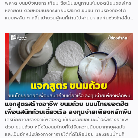
พลาด ขนมปังเนยกระเทียม ถือเป็นเมนูทานเล่นยอดนิยมของใคร
หลายคน ด้วยหอมเนยกระเทียมรสชาติเข้มข้น ทานรองท้องได้
แบบเพลิน ๆ กลิ่นเย้ายวนผู้คนที่ผ่านไปผ่านมา และในช่วงใกล้สิ้น
ปีแบบนี้สามารถซื้อไปเป็นของฝากผู้หลักผู้ใหญ่ได้อีกด้วย วัตถุดิบ
หลัก ขนมปังแซนด์วิช 480 ก. 40 บาท น้ำตาลทราย 3 กก. 69
บาท พริกไทยป่น 60 ก. 75 บาท กระเทียมจีน 1 กก. 75 บาท เนย
สดเค็ม 500 ก. 105 บาท อุปกรณ์ที่จำเป็น มีดหั่นขนมปัง 150
บาท ถาดอบเล็ก 60 บาท เตาอบเล็ก 1,200 บาท ถุงหูหิ้ว 1.5
กก. 125 บาท ถุงคุกกี้ 500 ก. […]
แจกสูตรสร้างอาชีพ ขนมถ้วย ขนมไทยยอดฮิต
เพื่อนสนิทก๋วยเตี๋ยวเรือ ลงทุนง่ายเพียงหลักพัน
ใครที่อยากสร้างอาชีพต้องดู ชี้ช่องรวยขอแนะนำวิธีสร้างอาชีพ
ด้วย ขนมถ้วย หนึ่งในขนมไทยที่ได้รับความนิยมมาทุกยุคสมัย
และเป็นอีกหนึ่งช่องทางหารายได้ที่ดีไม่ใช่น้อย และตอนนี้คนก็