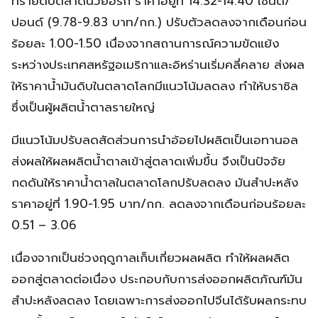
ทรายดิบตลาดนิวยอร์ก ราคาอยู่ที่ 14.32-14.40 เซนต์/
ปอนด์ (9.78-9.83 บาท/กก.) ปรับตัวลดลงจากเดือนก่อน
ร้อยละ 1.00-1.50 เนื่องจากสถานการณ์ความขัดแย้ง
ระหว่างประเทศสหรัฐอเมริกาและอิหร่านเริ่มคลี่คลาย ส่งผล
ให้ราคาน้ำมันดิบในตลาดโลกมีแนวโน้มลดลง ทำให้บราซิล
ซึ่งเป็นผู้ผลิตน้ำตาลรายใหญ่
มีแนวโน้มปรับลดสัดส่วนการนำอ้อยไปผลิตเป็นเอทานอล
ส่งผลให้ผลผลิตน้ำตาลเข้าสู่ตลาดเพิ่มขึ้น จึงเป็นปัจจัย
กดดันให้ราคาน้ำตาลในตลาดโลกปรับลดลง มันสำปะหลัง
ราคาอยู่ที่ 1.90-1.95 บาท/กก. ลดลงจากเดือนก่อนร้อยละ
0.51 – 3.06
เนื่องจากเป็นช่วงฤดูกาลเก็บเกี่ยวผลผลิต ทำให้ผลผลิต
ออกสู่ตลาดต่อเนื่อง ประกอบกับการส่งออกผลิตภัณฑ์มัน
สำปะหลังลดลง โดยเฉพาะการส่งออกไปจีนได้รับผลกระทบ