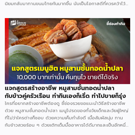
นิยมกลับมาทานขนมไทยกันมากขึ้น นับเป็นโอกาสดีที่ควรคว้าไว้
มาดูกันว่าสร้างอาชีพเปิดร้าน ขนมถ้วย จะต้องทำอย่างไร ลงทุน
เท่าไร ใช้อุปกรณ์อะไรบ้าง (มีแจกสูตร) วัตถุดิบหลัก แป้งข้าวเจ้า
2 กก. 64 บาท แป้งมัน 1 กก. 40 บาท แป้งท้าวยายม่อม 480 ก.
28 บาท กะทิ 2 กก. 135 บาท หัวกะทิ 1,000 มล. 82 บาท น้ำตาล
ปี๊บ 1 กก. 45 บาท ใบเตย 5 กำ 100 บาท สีผสมอาหารสีเขียว 19
บาท เกลือ 7 บาท […]
แจกสูตรสร้างอาชีพ หมูสามชั้นทอดน้ำปลา
กับข้าวคู่ครัวเรือน ทำกินเองก็เริ่ด ทำไปขายก็รุ่ง
ใครที่อยากสร้างอาชีพต้องดู ชี้ช่องรวยขอแนะนำวิธีสร้างอาชีพ
ด้วย หมูสามชั้นทอดน้ำปลา เมนูโปรดของทั้งวัยเด็กและวัยผู้ใหญ่
ที่ไม่ว่าใครต่างก็ชอบ ด้วยความเค็มกำลังดี เนื้อสัมผัสนุ่ม ทาน
กับข้าวสวยร้อน ๆ ด้วยเติทเต็มมื้ออาหารได้ดีมากและเป็นอีกหนึ่ง
ช่องทางหารายได้ที่ดีไม่ใช่น้อย มาดูกันว่าเปิดร้าน ขนมถ้วย จะ