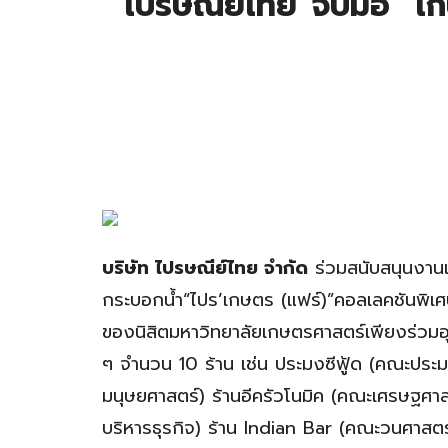
“ไปรษณีย์ไทย”จับมือ “
บริษัท ไปรษณีย์ไทย จำกัด
ร่วมสนับสนุนงาน
กระบอกน้ำ“ไปร’เกษตร (แฟร์)”คอลเลคชันพิเศษ
ของนิสิตมหาวิทยาลัยเกษตรศาสตร์เพียงร่วมอ
ๆ จำนวน 10 ร้าน เช่น ประมงซีฟู้ด (คณะปร
มนุษยศาสตร์) ร้านอีครัวโนมิค (คณะเศรษฐศาสต
บริหารธุรกิจ) ร้าน Indian Bar (คณะวนศาสตร์