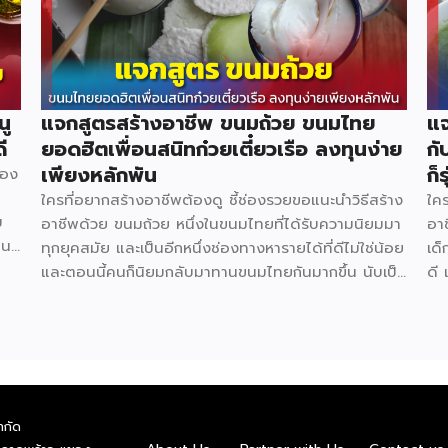
นู
แจกสูตรสร้างอาชีพ ขนมถ้วย ขนมไทย
แจ
ี
ยอดฮิตเพื่อนสนิทก๋วยเตี๋ยวเรือ ลงทุนง่าย
กั
เพียงหลักพัน
ก็ร
้อง
ใครที่อยากสร้างอาชีพต้องดู ชี้ช่องรวยขอแนะนำวิธีสร้าง
ใคร
ม
อาชีพด้วย ขนมถ้วย หนึ่งในขนมไทยที่ได้รับความนิยมมา
อา
าน
ทุกยุคสมัย และเป็นอีกหนึ่งช่องทางหารายได้ที่ดีไม่ใช่น้อย
เด็
ของ
และตอนนี้คนก็นิยมกลับมาทานขนมไทยกันมากขึ้น นับเป็น
ดี 
วิช
โอกาสดีที่ควรคว้าไว้ มาดูกันว่าสร้างอาชีพเปิดร้าน ขนม
อาห
ย
ถ้วย จะต้องทำอย่างไร ลงทุนเท่าไร ใช้อุปกรณ์อะไรบ้าง
น้
ด
(มีแจกสูตร) วัตถุดิบหลัก แป้งข้าวเจ้า 2 กก. 64 บาท
ลงท
ง
แป้งมัน 1 กก. 40 บาท แป้งท้าวยายม่อม 480 ก. 28
หม
ถุง
บาท กะทิ 2 กก. 135 บาท หัวกะทิ 1,000 มล. 82 บาท
มะ
น้ำตาลปี๊บ 1 กก. 45 บาท ใบเตย 5 กำ 100 บาท สีผสม
บา
ำกัด
อาหารสีเขียว 19 บาท เกลือ 7 บาท […]
ป่