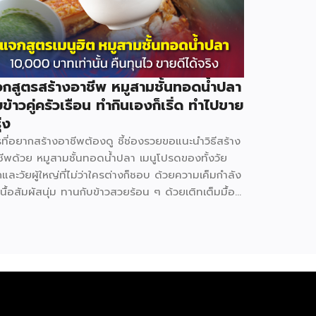
กสูตรสร้างอาชีพ หมูสามชั้นทอดน้ำปลา
บข้าวคู่ครัวเรือน ทำกินเองก็เริ่ด ทำไปขาย
ุ่ง
ที่อยากสร้างอาชีพต้องดู ชี้ช่องรวยขอแนะนำวิธีสร้าง
ชีพด้วย หมูสามชั้นทอดน้ำปลา เมนูโปรดของทั้งวัย
กและวัยผู้ใหญ่ที่ไม่ว่าใครต่างก็ชอบ ด้วยความเค็มกำลัง
เนื้อสัมผัสนุ่ม ทานกับข้าวสวยร้อน ๆ ด้วยเติทเต็มมื้อ
ารได้ดีมากและเป็นอีกหนึ่งช่องทางหารายได้ที่ดีไม่ใช่
อย มาดูกันว่าเปิดร้าน ขนมถ้วย จะต้องทำอย่างไร
ุนเท่าไร ใช้อุปกรณ์อะไรบ้าง (มีแจกสูตร) วัตถุดิบหลัก
ูสามชั้น 2 กก. 340 บาท น้ำปลา 1.5 ลิตร 57 บาท น้ำ
ขามเปียก 300 ก. 45 บาท น้ำตาลทราย 3 กก. 69
ท มะนาว 10 ลูก 26 บาท ข้าวคั่ว 70 ก. 45 บาท พริก
น 100 ก. 22 บาท หอมแดง 500 ก. 45 […]