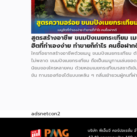
สูตรสร้างอาชีพ ขนมปังเนยกระเทียม เม
ฮิตที่ทำเองง่าย ทำขายก็กำไร คนซื้อฝากด
ใครที่อยากสร้างอาชีพด้วยเมนู ขนมปังเนยกระเทียม ต
ไม่พลาด ขนมปังเนยกระเทียม ถือเป็นเมนูทานเล่นยอด
นิยมของใครหลายคน ด้วยหอมเนยกระเทียมรสชาติเข้
ข้น ทานรองท้องได้แบบเพลิน ๆ กลิ่นเย้ายวนผู้คนที่ผ่
ไปผ่านมา และในช่วงใกล้สิ้นปีแบบนี้สามารถซื้อไปเป็น
ฝากผู้หลักผู้ใหญ่ได้อีกด้วย วัตถุดิบหลัก ขนมปังแซนด์
480 ก. 40 บาท น้ำตาลทราย 3 กก. 69 บาท พริกไท
ป่น 60 ก. 75 บาท กระเทียมจีน 1 กก. 75 บาท เนยส
เค็ม 500 ก. 105 บาท อุปกรณ์ที่จำเป็น มีดหั่นขนมปั
adsnetcon2
150 บาท ถาดอบเล็ก 60 บาท เตาอบเล็ก 1,200 บาท 
หูหิ้ว 1.5 กก. 125 บาท ถุงคุกกี้ 500 ก. […]
บริษัท พีเอ็มจี คอร์ปอเรชั่น จ