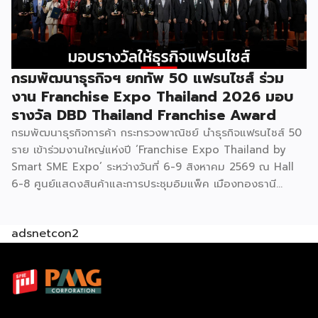
แบรนด์ และเปิดตลาดต่างประเทศ EXIM BANK พร้อมร่วมเดิน
ทางสู่การเปิดตลาดใหม่ เพื่อพา “แฟรนไชส์ไทย” เติบโตไกลใน
ตลาดโลก ด้วยบทบาท Export Co-pilot ที่พร้อมเคียงข้าง
ธุรกิจไทยในทุกเส้นทาง FacebookFacebookXXLINELine
กรมพัฒนาธุรกิจฯ ยกทัพ 50 แฟรนไชส์ ร่วม
งาน Franchise Expo Thailand 2026 มอบ
รางวัล DBD Thailand Franchise Award
กรมพัฒนาธุรกิจการค้า กระทรวงพาณิชย์ นำธุรกิจแฟรนไชส์ 50
ราย เข้าร่วมงานใหญ่แห่งปี ‘Franchise Expo Thailand by
Smart SME Expo’ ระหว่างวันที่ 6-9 สิงหาคม 2569 ณ Hall
6-8 ศูนย์แสดงสินค้าและการประชุมอิมแพ็ค เมืองทองธานี
พร้อมจัดพิธีมอบรางวัล DBD Thailand Franchise Award
2026 ให้แก่ผู้ประกอบธุรกิจแฟรนไชส์ที่อยู่ในการส่งเสริมสนับสนุน
adsnetcon2
ของกรมฯ นายพูนพงษ์ นัยนาภากรณ์ อธิบดีกรมพัฒนาธุรกิจ
การค้า กระทรวงพาณิชย์ เปิดเผยภายหลังเป็นประธานเปิดงาน
“งานแฟรนไชส์ เอ็กซ์โป ไทยแลนด์ บาย สมาร์ท เอสเอ็มอี เอ็กซ์
โป (Franchise Expo Thailand by Smart SME Expo)” ซึ่ง
เป็นงานแสดงธุรกิจแฟรนไชส์ชั้นนำที่จัดขึ้นโดย บริษัท พีเอ็มจี