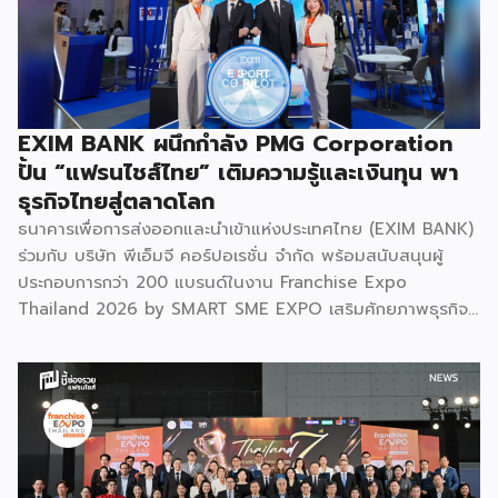
วงศ์สวัสดิ์ รัฐมนตรีว่าการกระทรวง อว. ประธานในพิธีเปิดเปิดเผย
ว่า “การประชุมในครั้งนี้เป็นหมุดหมายสำคัญในการหลอมรวมความ
เชี่ยวชาญของ 4 สถาบันใหญ่ เพื่อขับเคลื่อนจากงานวิจัยพื้นฐาน
ไปสู่การสร้างมูลค่าเชิงอุตสาหกรรม โดยมุ่งสร้างเครือข่ายวิศวกร
สมรรถนะสูงที่จะเป็นฐานกำลังในการพัฒนาเทคโนโลยีเชิง
EXIM BANK ผนึกกำลัง PMG Corporation
ยุทธศาสตร์ (Strategic Technologies) รองรับอุตสาหกรรม
ปั้น “แฟรนไชส์ไทย” เติมความรู้และเงินทุน พา
แห่งอนาคต และพาประเทศก้าวทะยานสู่เวทีโลกได้อย่างภาคภูมิ”
ธุรกิจไทยสู่ตลาดโลก
ไฮไลต์สำคัญของการจัดงานในครั้งนี้ […]
ธนาคารเพื่อการส่งออกและนำเข้าแห่งประเทศไทย (EXIM BANK)
ร่วมกับ บริษัท พีเอ็มจี คอร์ปอเรชั่น จำกัด พร้อมสนับสนุนผู้
ประกอบการกว่า 200 แบรนด์ในงาน Franchise Expo
Thailand 2026 by SMART SME EXPO เสริมศักยภาพธุรกิจ
แฟรนไชส์ไทยด้วย “ความรู้” และ “เงินทุน” ทั้งด้านการ
บริหารธุรกิจ การวางแผนการเงิน และการบริหารความเสี่ยง
เตรียมความพร้อมสำหรับการขยายตลาดสู่ต่างประเทศ โดยการ
จัดงานครั้งนี้คาดว่าจะสร้างมูลค่าทางเศรษฐกิจราว 220 ล้านบาท
แฟรนไชส์ไม่ใช่เพียงโมเดลธุรกิจ แต่คือ โอกาสในการต่อยอด
แบรนด์ไทยให้ก้าวสู่ตลาดใหม่ EXIM BANK จึงผนึกกำลัง
พันธมิตร สนับสนุนผู้ประกอบการไทยให้พร้อม ขยายธุรกิจ สร้าง