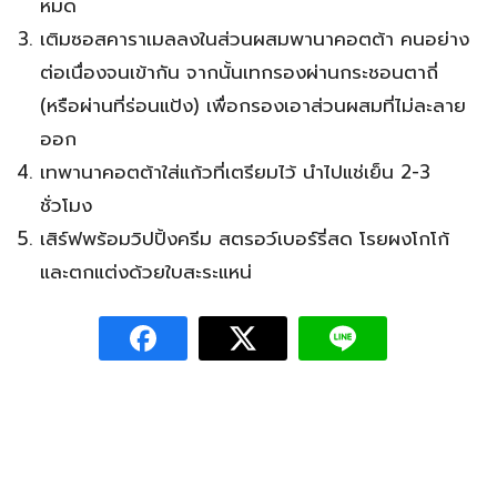
หมด
เติมซอสคาราเมลลงในส่วนผสมพานาคอตต้า คนอย่าง
ต่อเนื่องจนเข้ากัน จากนั้นเทกรองผ่านกระชอนตาถี่
(หรือผ่านที่ร่อนแป้ง) เพื่อกรองเอาส่วนผสมที่ไม่ละลาย
ออก
เทพานาคอตต้าใส่แก้วที่เตรียมไว้ นำไปแช่เย็น 2-3
ชั่วโมง
เสิร์ฟพร้อมวิปปิ้งครีม สตรอว์เบอร์รี่สด โรยผงโกโก้
และตกแต่งด้วยใบสะระแหน่