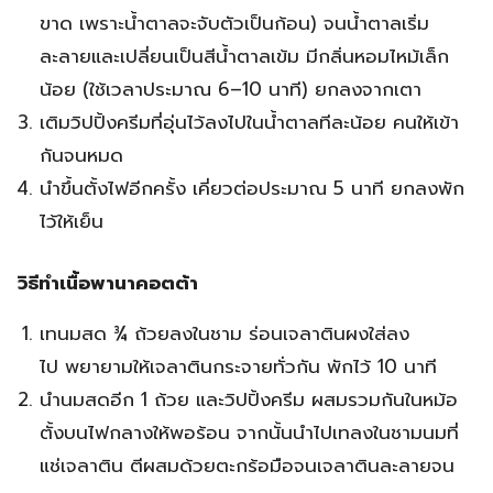
ขาด เพราะน้ำตาลจะจับตัวเป็นก้อน) จนน้ำตาลเริ่ม
ละลายและเปลี่ยนเป็นสีน้ำตาลเข้ม มีกลิ่นหอมไหม้เล็ก
น้อย (ใช้เวลาประมาณ 6–10 นาที) ยกลงจากเตา
เติมวิปปิ้งครีมที่อุ่นไว้ลงไปในน้ำตาลทีละน้อย คนให้เข้า
กันจนหมด
นำขึ้นตั้งไฟอีกครั้ง เคี่ยวต่อประมาณ 5 นาที ยกลงพัก
ไว้ให้เย็น
วิธีทำเนื้อพานาคอตต้า
เทนมสด ¾ ถ้วยลงในชาม ร่อนเจลาตินผงใส่ลง
ไป พยายามให้เจลาตินกระจายทั่วกัน พักไว้ 10 นาที
นำนมสดอีก 1 ถ้วย และวิปปิ้งครีม ผสมรวมกันในหม้อ
ตั้งบนไฟกลางให้พอร้อน จากนั้นนำไปเทลงในชามนมที่
แช่เจลาติน ตีผสมด้วยตะกร้อมือจนเจลาตินละลายจน