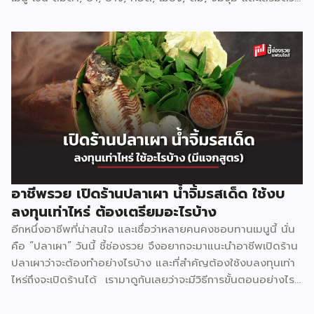
หมูกระทะ ย่างเนย ที่สามารถตอบโจทย์ทุกความต้องการของ
ลูกค้าได้อย่างครอบคลุม ที่ปัจจุบันขยายสาขาไปแล้วเกือบ 10
สาขา แฟรนไชส์ ดับเบิ้ลนัวร์ ยึดมั่นในคอนเซ็ป ใครทำ ใครตำ ก็
อร่อย ด้วยน้ำปรุงสำเร็จ สูตรเฉพาะกว่า 20 น้ำปรุง เช่น น้ำตำ
น้ำยำ น้ำต้ม น้ำจิ้มต่างๆ ช่วยให้สามารถปรุงอาหารได้ง่าย ลดขั้น
ตอนการทำ รสชาติเป็นมาตรฐานเดียวกันทุกครั้ง ไม่จำเป็นต้องใช้
เชฟมืออาชีพก็สามารถทำได้ ตอบโจทย์ได้เป็นอย่างดีสำหรับการ
เปิดร้านอาหารหมดกังวลเรื่องขาดพ่อครัวแม่ครัว สำหรับรูปแบบ
การลงทุนแฟรนไชส์ ดับเบิ้ลนัวร์ มีให้เลือกถึง 3 รูปแบบ แฟรน
ไชส์ Size S ราคา 149,000 บาท รูปแบบสำหรับ […]
อาชีพรวย เปิดร้านปลาเผา น้ำจิ้มรสเด็ด ใช้งบ
ลงทุนเท่าไหร่ ต้องเตรียมอะไรบ้าง
อีกหนึ่งอาชีพที่น่าสนใจ และเชื่อว่าหลายคนคงชอบทานเมนูนี้ นั่น
คือ “ปลาเผา” วันนี้ ชี้ช่องรวย จึงอยากจะมาแนะนำอาชีพเปิดร้าน
ปลาเผาว่าจะต้องทำอย่างไรบ้าง และที่สำคัญต้องใช้งบลงทุนเท่า
ไหร่ถึงจะเปิดร้านได้ เรามาดูกันเลยว่าจะมีวิธีการขั้นตอนอย่างไร
บ้าง ก่อนเริ่มเปิดร้านจะต้องเตรียมตัวอย่างไร ? มองหาทำเล
สำหรับขาย แน่นอนว่าการเปิดร้านขายอาหารจะต้องอาศัยทำเลที่มี