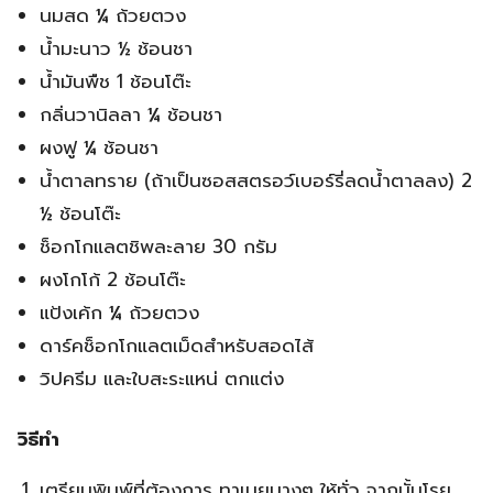
นมสด ¼ ถ้วยตวง
น้ำมะนาว ½ ช้อนชา
น้ำมันพืช 1 ช้อนโต๊ะ
กลิ่นวานิลลา ¼ ช้อนชา
ผงฟู ¼ ช้อนชา
น้ำตาลทราย (ถ้าเป็นซอสสตรอว์เบอร์รี่ลดน้ำตาลลง) 2
½ ช้อนโต๊ะ
ช็อกโกแลตชิพละลาย 30 กรัม
ผงโกโก้ 2 ช้อนโต๊ะ
แป้งเค้ก ¼ ถ้วยตวง
ดาร์คช็อกโกแลตเม็ดสำหรับสอดไส้
วิปครีม และใบสะระแหน่ ตกแต่ง
วิธีทำ
เตรียมพิมพ์ที่ต้องการ ทาเนยบางๆ ให้ทั่ว จากนั้นโรย