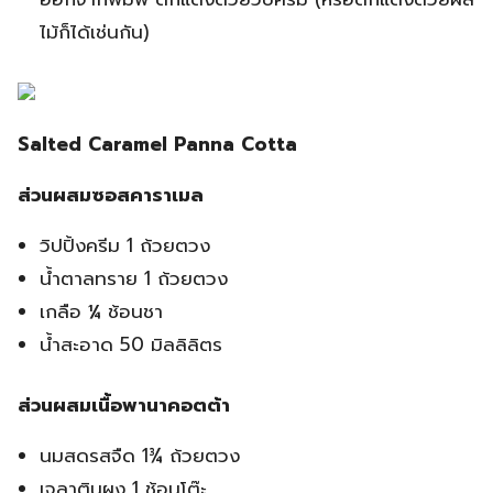
ไม้ก็ได้เช่นกัน)
Salted Caramel Panna Cotta
ส่วนผสมซอสคาราเมล
วิปปิ้งครีม 1 ถ้วยตวง
น้ำตาลทราย 1 ถ้วยตวง
เกลือ ¼ ช้อนชา
น้ำสะอาด 50 มิลลิลิตร
ส่วนผสมเนื้อพานาคอตต้า
นมสดรสจืด 1¾ ถ้วยตวง
เจลาตินผง 1 ช้อนโต๊ะ