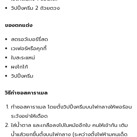
วิปปิ้งครีม 2 ถ้วยตวง
ของตกแต่ง
สตรอว์เบอร์รี่สด
เวเฟอร์หรือคุกกี้
ใบสะระแหน่
ผงโกโก้
วิปปิ้งครีม
วิธีทำซอสคาราเมล
ทำซอสคาราเมล โดยตั้งวิปปิ้งครีมบนไฟกลางให้พอร้อน
ระวังอย่าให้เดือด
ใส่น้ำตาล และเกลือลงไปในหม้ออีกใบ คนให้เข้ากัน เติม
น้ำแล้วยกขึ้นตั้งบนไฟกลาง (ระหว่างตั้งไฟห้ามคนเด็ด