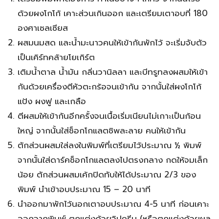
ด้วยผงโกโก้ เคาะส่วนเกินออก และเตรียมเตาอบที่ 180
องศาเซลเซียส
ผสมนมสด และน้ำมะนาวคนให้เข้ากันพักไว้ จะเริ่มจับตัว
เป็นเคิร์ทคล้ายโยเกิร์ต
เติมน้ำตาล น้ำมัน กลิ่นวานิลลา และบีทรูทลงผสมให้เข้า
กันด้วยเครื่องตีหัวตะกร้อจนเข้ากัน จากนั้นใส่ผงโกโก้
แป้ง ผงฟู และเกลือ
ตีผสมให้เข้ากันอีกครั้งจนเนื้อเริ่มเนียนไม่เกาะเป็นก้อน
ใหญ่ จากนั้นใส่ช็อกโกแลตชิพละลาย คนให้เข้ากัน
ตักส่วนผสมใส่ลงในพิมพ์ที่เตรียมไว้ประมาณ ½ พิมพ์
จากนั้นใส่ดาร์คช็อกโกแลตลงไปตรงกลาง กดให้จมเล็ก
น้อย ตักส่วนผสมเค้กปิดทับให้ได้ประมาณ 2/3 ของ
พิมพ์ นำเข้าอบประมาณ 15 – 20 นาที
นำออกมาพักไว้นอกเตาอบประมาณ 4-5 นาที ก่อนเคาะ
ออกจากพิมพ์ ตกแต่งด้วยวิปครีม (หรือตกแต่งด้วยผล