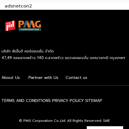
adsnetcon2
ผู้คนพลุกพล่อน เช่น ตลาดนัด แหล่งชุมชน ย่านธุรกิจ ย่าน
โรงงาน ย่านที่พักอาศัย แหล่งท่องเที่ยวเป็นต้น ซึ่งจะมีโอกาสขาย
ได้มาก มีแหล่งซื้อวัตถุดิบ สิ่งสำคัญที่สุด คือ ปลา เราควรจะมี
แหล่งซื้อวัตถุดิบที่ดีสดใหม่ ไม่ว่าจะเป็น ปลานิล ปลาทับทิม ปลา
ดุก สำคัญต้องได้ในราคาที่ดี และมีของให้ซื้ออยู่เสมอ นอกจากนี้
จะเป็นวัตถุดิบอื่น ๆ อย่าง ผักต่าง ๆ ก็วรเลือกที่สดใหม่มีคุณภาพ
ดี มีสูตรน้ำจิ้มรสเด็ด อีกหนึ่งสิ่งสำคัญที่ไม่ได้คงหนีไม่พันน้ำจิ้ม
บริษัท พีเอ็มจี คอร์ปอเรชั่น จำกัด
เพราะแน่นอนว่าปลาย่างก็ต้องทานคู่กับน้ำจิ้มรสแซ่บไม่ว่าจะเป็น
47,49 ซอยลาดพร้าว 140 ถ.ลาดพร้าว แขวงคลองจั่น เขตบางกะปิ กรุงเทพฯ
น้ำจิ้มซีฟู้ด น้ำจิ้มถั่ว เป็นต้น ฉะนั้นเราจะต้องมีสูตรเด็ดหรือทำให้
ถูกปากลูกค้ามากที่สุด เตรียมเงินลงทุน สำหรับการเปิดร้านใหม่
จำเป็นต้องจัดเตรียมอุปกรณ์หลายอย่างอยู่พอสมควร เราจะมี
About Us
Partner with Us
Contact us
เงินทุนโดยประมาณ 10,000 – 20,000 บาท อุปกรณ์ที่จำเป็น
ต้องมีสำหรับเปิดร้าน โต๊ะขนาดกลาง ราคาประมาณ […]
TERMS AND CONDITIONS
PRIVACY POLICY
SITEMAP
© PMG Corporation Co.,Ltd. All Rights Reserved. SME