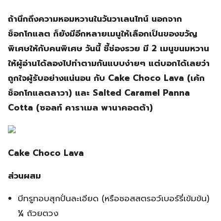
ถ้านึกถึงความหอมหวานในวันวาเลนไทน์ นอกจาก
ช็อกโกแลต ก็ยังมีอีกหลายเมนูให้เลือกเป็นของขวัญ
พิเศษให้กับคนพิเศษ วันนี้ ชี้ช่องรวย มี 2 เมนูขนมหวาน
ให้ผู้อ่านได้ลองไปทำตามกันแบบง่ายๆ แต่บอกได้เลยว่า
ถูกใจผู้รับอย่างแน่นอน กับ Cake Choco Lava (เค้ก
ช็อกโกแลตลาวา) และ Salted Caramel Panna
Cotta (ซอลท์ คาราเมล พานาคอตต้า)
Cake Choco Lava
ส่วนผสม
บีทรูทอบสุกปั่นละเอียด (หรือซอสสตรอว์เบอร์รี่เข้มข้น)
¼ ถ้วยตวง