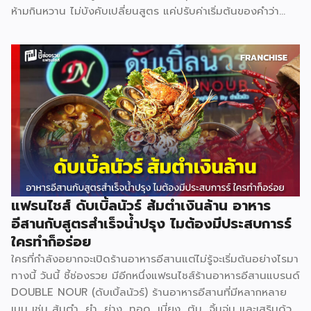
ห้ามกินหวาน ไม่บังคับเปลี่ยนสูตร แค่ปรับค่าเริ่มต้นของคำว่า
“ปกติ” อยากหวานเพิ่ม ยังสั่งได้เหมือนเดิม ทั้งนี้ ประเด็นเรื่อง
การวัดเปอร์เซ็นต์ความหวานและความเท่ากันของแต่ละร้าน จะมี
การชี้แจงรายละเอียดเพิ่มเติมในการเปิดตัวอย่างเป็นทางการวันที่
11 กุมภาพันธ์นี้ แบรนด์ที่เข้าร่วม Inthanin / Cafe Amazon /
All Cafe / Bellinee’s / Black Canyon สามารถติดตาม
ข้อมูลแบบอินไซด์อื่น ๆได้ที่ Facebook : รีวิวอินไซด์ Website
: ชี้ช่องรวย
แฟรนไชส์ ดับเบิ้ลนัวร์ ส้มตำเงินล้าน อาหาร
อีสานกับสูตรสำเร็จน้ำปรุง ไมต้องมีประสบการร์
ใครทำก็อร่อย
ใครที่กำลังอยากจะเปิดร้านอาหารอีสานแต่ไม่รู้จะเริ่มต้นอย่างไรมา
ทางนี้ วันนี้ ชี้ช่องรวย มีอีกหนึ่งแฟรนไชส์ร้านอาหารอีสานแบรนด์
DOUBLE NOUR (ดับเบิ้ลนัวร์) ร้านอาหารอีสานที่มีหลากหลาย
เมนู เช่น ส้มตำ, ยำ, ย่าง, ทอด, เมี่ยง, ต้ม, จิ้มจุ่ม และเสริมด้วย