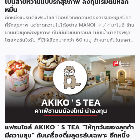
เป็นสายหวานแบบรักสุขภาพ ลงทุนเริ่มต้นหลัก
หมื่น
อีกหนึ่งแบรนด์แฟรนไชส์ที่ตอบโจทย์ความต้องการของผู้บริโภค
ที่รักสุขภาพ แต่ขาดหวานไม่ได้อย่าง MANOI マノイมาโนอิ ร้าน
ชานมไขมุกเพื่อสุขภาพ ที่ไม่มีมีไขมันทรานส์ ไม่ใช้น้ำตาลไฮฟรุก
โตสคอร์นไซรัป ที่มีให้เลือกมากกว่า 60 เมนู จำหน่ายกันในราคา
เริ่มต้น 25 บาท ปัจจุบันขยายสาขาไปแล้วกว่า 190 สาขาทั่ว
ประเทศ MANOI マノイมาโนอิ สร้างความโดดเด่นที่ไม่เหมือน
ใครด้วยคอนเซ็ปต์หลักคือ “เครื่องดื่มที่ไม่ทำร้ายสุขภาพ” และ
พัฒนาสูตรเครื่องดื่มที่ใช้ความหวานจากธรรมชาติที่ช่วยเผาผลาญ
ได้จริง มาใช้ทดแทนน้ำตาลไฮฟรุกโตสคอร์นไซรัป ซึ่งเป็นน้ำตาล
สังเคราะห์ที่ก่อให้เกิดโรคได้หลายอย่าง เช่น โรคหัวใจ ความดัน
เบาหวาน ไขมันพอกตับ รวมถึงการเลือกใช้วัตถุดิบไม่มีไขมัน
ทรานส์ ไม่ใส่สารกันบูด ส่วนชาและไข่มุกก็ต้มสดใหม่วันต่อวันอีก
ด้วย ปัจจุบันมีเมนูให้เลือกมากกว่า 60 เมนู นอกจากเมนูชานม
ไข่มุกที่เป็นกลุ่มชาใต้หวัน กลุ่มนมสด กลุ่มชาผลไม้ กลุ่มโซดา
หอมกลมกล่อมหวานกำลังดี ยังมีโกโก้พรีเมียมเข้มข้น กาแฟสด
แฟรนไชส์ AKIKO ‘ S TEA “ให้ทุกวันของลูกค้า
จากไร่ของเกษตรในชุมชน มัทฉะแท้100% จากเมืองนิชิโอะ
มีความสุข” กับเครื่องดื่มสูตรลับเฉพาะ อีกหนึ่ง
ประเทศญี่ปุ่น กลุ่มชาไทยสไตล์แบบไทยไทย กลุ่ม Topping และ