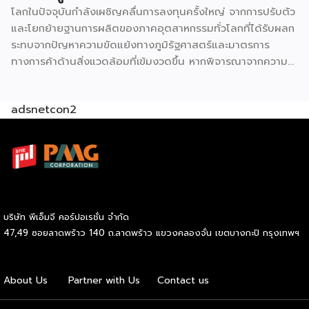
โลกในปัจจุบันกำลังเผชิญคลื่นการลงทุนครั้งใหญ่ จากการปรับตัว
และโยกย้ายฐานการผลิตของภาคอุตสาหกรรมทั่วโลกที่ได้รับผลก
ระทบจากปัญหาความขัดแย้งทางภูมิรัฐศาสตร์และมาตรการ
ทางการค้าด้านสิ่งแวดล้อมที่เข้มงวดขึ้น หากพิจารณาจากความ
โดดเด่นในแง่ทำเลที่ตั้งและความพร้อมด้านโครงสร้างพื้นฐาน
ตอนนี้อาจเป็นโอกาสทองของไทยที่จะดึงดูดเม็ดเงินลงทุนจาก
adsnetcon2
ต่างชาติเข้ามาสร้างฐานอุตสาหกรรมใหม่ เพื่อขับเคลื่อนการ
เติบโตทางเศรษฐกิจในระยะยาว อย่างไรก็ดี โจทย์ดังกล่าวไม่ใช่
เรื่องง่าย ไทยต้องแข่งขันกับอีกหลายประเทศที่ต้องการดึงดูด
เม็ดเงินลงทุนเพื่อสร้างฐานอุตสาหกรรมในประเทศของตัวเองเช่น
กัน นายนฤตม์ เทอดสถีรศักดิ์ เลขาธิการคณะกรรมการส่งเสริม
การลงทุน (BOI) เปิดเผยว่า อุตสาหกรรมใหม่ที่มีศักยภาพจะเข้า
มาขับเคลื่อนเศรษฐกิจไทยในระยะยาวมีอยู่ราว 4-5 สาขา ประกอบ
บริษัท พีเอ็มจี คอร์ปอเรชั่น จำกัด
ด้วย รถยนต์ไฟฟ้า (EV) เซมิคอนดักเตอร์ ดิจิทัล และสำนักงาน
47,49 ซอยลาดพร้าว 140 ถ.ลาดพร้าว แขวงคลองจั่น เขตบางกะปิ กรุงเทพฯ
ภูมิภาค โดยในส่วนของ EV ปัจจุบันมีบริษัทผู้ผลิตจากจีนเข้ามา
ลงทุนตั้งฐานการผลิตในไทยแล้ว 8 ราย โดยมีการเชื่อมโยงผู้
ผลิตชิ้นส่วนไทยให้มาอยู่ใน Supply Chain จากการกำหนด
About Us
Partner with Us
Contact us
เงื่อนไขให้ผู้ผลิตต้องใช้ชิ้นส่วนในประเทศอย่างน้อย 40%