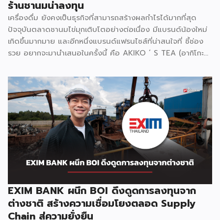
ร้านชานมน่าลงทุน
เมนูใหม่ ๆ ตามเทศกาล รวมถึงชาหมักเพื่อสุขภาพ KOMBUCHA
เครื่องดื่ม ยังคงเป็นธุรกิจที่สามารถสร้างผลกำไรได้มากที่สุด
จำหน่ายในราคาเริ่มต้น 25 บาท […]
ปัจจุบันตลาดชานมไข่มุกเติบโตอย่างต่อเนื่อง มีแบรนด์น้องใหม่
เกิดขึ้นมากมาย และอีกหนึ่งแบรนด์แฟรนไชส์ที่น่าสนใจที่ ชี้ช่อง
รวย อยากจะมานำเสนอในครั้งนี้ คือ AKIKO ‘ S TEA (อากิโกะที)
ที่เปิดตัวได้ไม่นานขยายสาขาไปแล้วกว่า 30 สาขา แฟรนไชส์
AKIKO ‘ S TEA สร้างจุดเด่นด้วยการมีเมนูให้เลือกเยอะถึง 90
เมนู ไม่ว่าจะเป็นชีสเบิร์น ชาไต้หวัน ชาไทย ชาเขียว มัทฉะ กาแฟ
โบราณ ชาผลไม้ ชามะลิ สมูทตี้ เมนูผสมนม และอื่น ๆ โดยแต่ละ
เมนูนั้นเป็นสูตรที่คิดต้นขึ้นเอง สร้างความเป็นเอกลักษณ์เฉพาะตัว
ที่ไม่เหมือนใคร เช่น CHEESE BURN SERIES (ชีสเบิร์นซีรี่) เป็น
หมวดเมนูขายดีอันดับหนึ่ง ซึ่งทางแบรนด์คิดค้นสูตรครีมชีสให้มี
ความนุ่ม ละมุน รสชาติอร่อย ไม่เหมือนใคร เพราะใช้ครีมชีสแท้
เป็นวัตถุดิบหลัก นอกจากนี้ AKIKO´S TEA ยังให้ความสำคัญใน
การคัดเลือกใบชา ที่เป็นวัตถุดิบหลักของเครื่องดื่มแต่ละแก้ว โดย
ต้องการให้เครื่องดื่มแต่ละเมนูมีรสชาติที่ดี […]
EXIM BANK ผนึก BOI ดึงดูดการลงทุนจาก
ต่างชาติ สร้างความเชื่อมโยงตลอด Supply
Chain สู่ความยั่งยืน