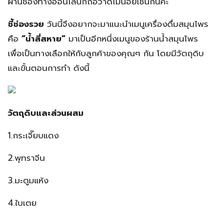
ผ่านช่องทางออนไลน์ก็ถือว่าดีไม่น้อยเช่นกันค่ะ
ชี้ช่องรวย
วันนี้จึงอยากจะมาแนะนำเมนูเครื่องดื่มสมุนไพร
คือ
“น้ำสี่สหาย”
มาเป็นอีกหนึ่งเมนูของร้านน้ำสมุนไพร
เพื่อเป็นทางเลือกให้กับลูกค้าของคุณๆ กัน โดยมีวัตถุดิบ
และขั้นตอนการทำ ดังนี้
วัตถุดิบและส่วนผสม
1.กระเจี๊ยบแดง
2.พุทราจีน
3.มะตูมแห้ง
4.ใบเตย