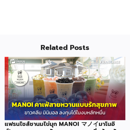
Related Posts
แฟรนไชส์ชานมไข่มุก MANOI マノイมาโนอิ