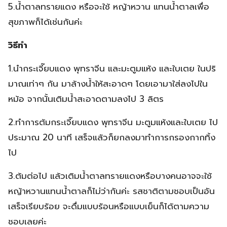
5.น้ำตาลทรายแดง หรือจะใช้ หญ้าหวาน แทนน้ำตาลเพื่อ
สุขภาพก็ได้เช่นกันค่ะ
วิธีทำ
1.นำกระเจี๊ยบแดง พุทราจีน และมะตูมแห้ง และใบเตย ในปริ
มาณเท่าๆ กัน มาล้างน้ำให้สะอาดๆ โดยเอามาใส่ลงไปใน
หม้อ จากนั้นเติมน้ำสะอาดตามลงไป 3 ลิตร
2.ทำการต้มกระเจี๊ยบแดง พุทราจีน มะตูมแห้งและใบเตย ไป
ประมาณ 20 นาที เสร็จแล้วก็ยกลงมาทำการกรองกากทิ้ง
ไป
3.ต้มต่อไป แล้วเติมน้ำตาลทรายแดงหรือบางคนอาจจะใช้
หญ้าหวานแทนน้ำตาลก็ไม่ว่ากันค่ะ รสชาติตามชอบเป็นอัน
เสร็จเรียบร้อย จะดื่มแบบร้อนหรือแบบเย็นก็ได้ตามความ
ชอบเลยค่ะ