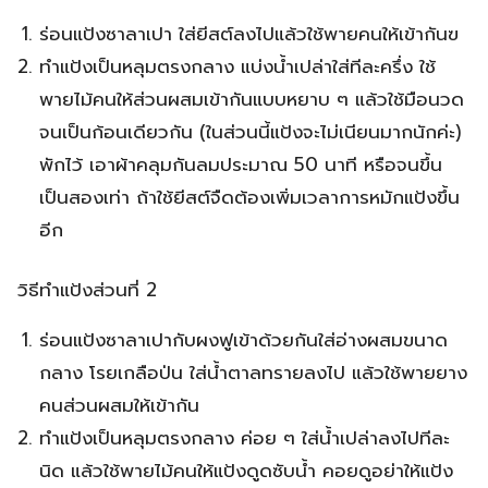
ร่อนแป้งซาลาเปา ใส่ยีสต์ลงไปแล้วใช้พายคนให้เข้ากันฃ
ทำแป้งเป็นหลุมตรงกลาง แบ่งน้ำเปล่าใส่ทีละครึ่ง ใช้
พายไม้คนให้ส่วนผสมเข้ากันแบบหยาบ ๆ แล้วใช้มือนวด
จนเป็นก้อนเดียวกัน (ในส่วนนี้แป้งจะไม่เนียนมากนักค่ะ)
พักไว้ เอาผ้าคลุมกันลมประมาณ 50 นาที หรือจนขึ้น
เป็นสองเท่า ถ้าใช้ยีสต์จืดต้องเพิ่มเวลาการหมักแป้งขึ้น
อีก
วิธีทำแป้งส่วนที่ 2
ร่อนแป้งซาลาเปากับผงฟูเข้าด้วยกันใส่อ่างผสมขนาด
กลาง โรยเกลือป่น ใส่น้ำตาลทรายลงไป แล้วใช้พายยาง
คนส่วนผสมให้เข้ากัน
ทำแป้งเป็นหลุมตรงกลาง ค่อย ๆ ใส่น้ำเปล่าลงไปทีละ
นิด แล้วใช้พายไม้คนให้แป้งดูดซับน้ำ คอยดูอย่าให้แป้ง