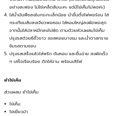
อย่างละฟอง ไม่ใช่เคล็ดลับนะคะ แต่มีไข่เค็มไม่พอค่ะ)
ใส่น้ำมันพืชลงในกระทะเล็กน้อย นำขึ้นตั้งไฟพอร้อน ใส่
กระเทียมสับลงเจียวพอหอม ใส่หอมใหญ่ลงผัดพอสุก
จากนั้นใส่ปลาหมึกลงไปผัด ตามด้วยส่วนผสมไข่เค็ม
ปรุงรสด้วยซีอิ๊วขาว ซอสหอยนางรม และน้ำตาลทราย
ชิมรสตามชอบ
ปรุงรสเสร็จแล้วใส่พริก ต้นหอม และขึ้นฉ่าย ลงผัดเร็ว
ๆ เสร็จเรียบร้อย ตักใส่จาน พร้อมเสิร์ฟ
ยำไข่เค็ม
ส่วนผสม ยำไข่เค็ม
ไข่เค็ม
ไข่เยี่ยวม้า