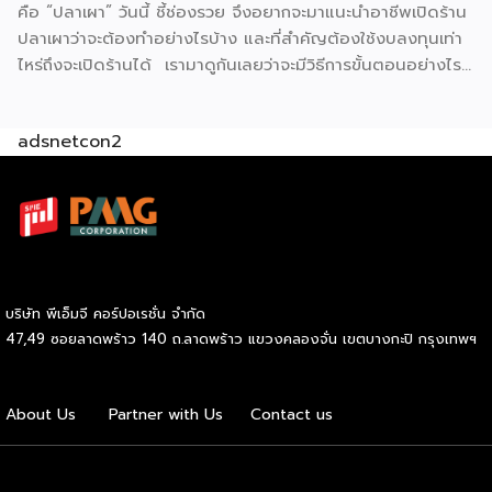
คือ “ปลาเผา” วันนี้ ชี้ช่องรวย จึงอยากจะมาแนะนำอาชีพเปิดร้าน
ปลาเผาว่าจะต้องทำอย่างไรบ้าง และที่สำคัญต้องใช้งบลงทุนเท่า
ไหร่ถึงจะเปิดร้านได้ เรามาดูกันเลยว่าจะมีวิธีการขั้นตอนอย่างไร
บ้าง ก่อนเริ่มเปิดร้านจะต้องเตรียมตัวอย่างไร ? มองหาทำเล
สำหรับขาย แน่นอนว่าการเปิดร้านขายอาหารจะต้องอาศัยทำเลที่มี
adsnetcon2
ผู้คนพลุกพล่อน เช่น ตลาดนัด แหล่งชุมชน ย่านธุรกิจ ย่าน
โรงงาน ย่านที่พักอาศัย แหล่งท่องเที่ยวเป็นต้น ซึ่งจะมีโอกาสขาย
ได้มาก มีแหล่งซื้อวัตถุดิบ สิ่งสำคัญที่สุด คือ ปลา เราควรจะมี
แหล่งซื้อวัตถุดิบที่ดีสดใหม่ ไม่ว่าจะเป็น ปลานิล ปลาทับทิม ปลา
ดุก สำคัญต้องได้ในราคาที่ดี และมีของให้ซื้ออยู่เสมอ นอกจากนี้
จะเป็นวัตถุดิบอื่น ๆ อย่าง ผักต่าง ๆ ก็วรเลือกที่สดใหม่มีคุณภาพ
ดี มีสูตรน้ำจิ้มรสเด็ด อีกหนึ่งสิ่งสำคัญที่ไม่ได้คงหนีไม่พันน้ำจิ้ม
บริษัท พีเอ็มจี คอร์ปอเรชั่น จำกัด
เพราะแน่นอนว่าปลาย่างก็ต้องทานคู่กับน้ำจิ้มรสแซ่บไม่ว่าจะเป็น
47,49 ซอยลาดพร้าว 140 ถ.ลาดพร้าว แขวงคลองจั่น เขตบางกะปิ กรุงเทพฯ
น้ำจิ้มซีฟู้ด น้ำจิ้มถั่ว เป็นต้น ฉะนั้นเราจะต้องมีสูตรเด็ดหรือทำให้
ถูกปากลูกค้ามากที่สุด เตรียมเงินลงทุน สำหรับการเปิดร้านใหม่
จำเป็นต้องจัดเตรียมอุปกรณ์หลายอย่างอยู่พอสมควร เราจะมี
About Us
Partner with Us
Contact us
เงินทุนโดยประมาณ 10,000 – 20,000 บาท อุปกรณ์ที่จำเป็น
ต้องมีสำหรับเปิดร้าน โต๊ะขนาดกลาง ราคาประมาณ […]