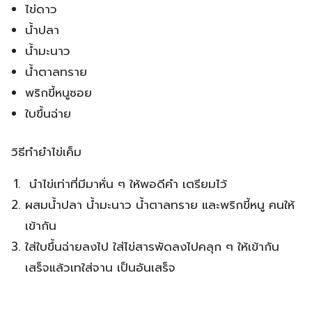
ไข่ดาว
น้ำปลา
น้ำมะนาว
น้ำตาลทราย
พริกขี้หนูซอย
ใบขึ้นฉ่าย
วิธีทำยำไข่เค็ม
นำไข่เท่าที่มีมาหั่น ๆ ให้พอดีคำ เตรียมไว้
ผสมน้ำปลา น้ำมะนาว น้ำตาลทราย และพริกขี้หนู คนให้
เข้ากัน
ใส่ใบขึ้นฉ่ายลงไป ใส่ไข่สารพัดลงไปคลุก ๆ ให้เข้ากัน
เสร็จแล้วเทใส่จาน เป็นอันเสร็จ