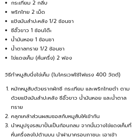
กระเทียม 2 กลีบ
พริกไทย 2 เม็ด
แป้งมันสำปะหลัง 1/2 ช้อนชา
ซีอิ๊วขาว 1 ช้อนโต๊ะ
น้ำมันหอย 1 ช้อนชา
น้ำตาลทราย 1/2 ช้อนชา
ไข่แดงเค็ม (หั่นครึ่ง) 2 ฟอง
วิธีทำหมูสับนึ่งไข่เค็ม (ไมโครเวฟใช้ไฟแรง 400 วัตต์)
หมักหมูสับด้วยรากผักชี กระเทียม และพริกไทยตำ ตาม
ด้วยแป้งมันสำปะหลัง ซีอิ๊วขาว น้ำมันหอย และน้ำตาล
ทราย
คลุกเคล้าส่วนผสมซอสกับหมูสับให้เข้ากัน
นำหมูปรุงรสมาปั้นเป็นก้อนกลม จากนั้นวางไข่แดงเค็มที่
หั่นครึ่งลงไปด้านบน นำฝามาครอบภาชนะ เอาเข้า