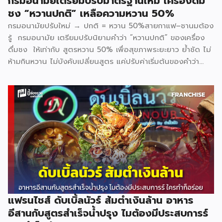
กรมอนามัยเตรียมปรับมาตรฐานใหม่ เครื่องดื่ม
ชง “หวานปกติ” เหลือความหวาน 50%
กรมอนามัยปรับใหม่ → ปกติ = หวาน 50%สายกาแฟ–ชานมต้อง
รู้ กรมอนามัย เตรียมปรับนิยามคำว่า “หวานปกติ” ของเครื่อง
ดื่มชง ให้เท่ากับ สูตรหวาน 50% เพื่อสุขภาพระยะยาว ย้ำชัด ไม่
ห้ามกินหวาน ไม่บังคับเปลี่ยนสูตร แค่ปรับค่าเริ่มต้นของคำว่า
“ปกติ” อยากหวานเพิ่ม ยังสั่งได้เหมือนเดิม ทั้งนี้ ประเด็นเรื่อง
การวัดเปอร์เซ็นต์ความหวานและความเท่ากันของแต่ละร้าน จะมี
การชี้แจงรายละเอียดเพิ่มเติมในการเปิดตัวอย่างเป็นทางการวันที่
11 กุมภาพันธ์นี้ แบรนด์ที่เข้าร่วม Inthanin / Cafe Amazon /
All Cafe / Bellinee’s / Black Canyon สามารถติดตาม
ข้อมูลแบบอินไซด์อื่น ๆได้ที่ Facebook : รีวิวอินไซด์ Website
: ชี้ช่องรวย
แฟรนไชส์ ดับเบิ้ลนัวร์ ส้มตำเงินล้าน อาหาร
อีสานกับสูตรสำเร็จน้ำปรุง ไมต้องมีประสบการร์