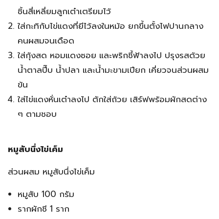
ชิ้นสี่เหลี่ยมลูกเต๋าเตรียมไว้
ใส่กะทิกับไข่แดงที่ยีไว้ลงในหม้อ ยกขึ้นตั้งไฟปานกลาง
คนผสมจนเดือด
ใส่กุ้งสด หอมแดงซอย และพริกชี้ฟ้าลงไป ปรุงรสด้วย
น้ำตาลปี๊บ น้ำปลา และน้ำมะขามเปียก เคี่ยวจนส่วนผสม
ข้น
ใส่ไข่แดงหั่นเต๋าลงไป ตักใส่ถ้วย เสิร์ฟพร้อมผักสดต่าง
ๆ ตามชอบ
หมูสับนึ่งไข่เค็ม
ส่วนผสม หมูสับนึ่งไข่เค็ม
หมูสับ 100 กรัม
รากผักชี 1 ราก