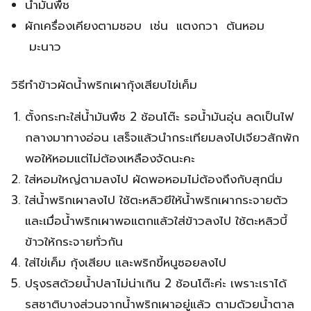
น้ำมันพืช
ผักเครื่องเคียงตามชอบ เช่น แตงกวา ต้นหอม
มะนาว
วิธีทำข้าวผัดน้ำพริกเผากุ้งเสียบไข่เค็ม
ตั้งกระทะใส่น้ำมันพืช 2 ช้อนโต๊ะ รอน้ำมันอุ่น ลดเป็นไฟ
กลางมาทางอ่อน เสร็จแล้วนำกระเทียมลงไปเจียวสักพัก
พอให้หอมแต่ไม่ต้องเหลืองจัดนะคะ
ใส่หอมใหญ่ตามลงไป ผัดพอหอมไม่ต้องถึงกับสุกนิ่ม
ใส่น้ำพริกเผาลงไป ใช้ตะหลิวยีให้น้ำพริกเผากระจายตัว
และเมื่อน้ำพริกเผาพอแตกแล้วใส่ข้าวลงไป ใช้ตะหลิวบี้
ข้าวให้กระจายทั่วกัน
ใส่ไข่เค็ม กุ้งเสียบ และพริกขี้หนูซอยลงไป
ปรุงรสด้วยน้ำปลาไม่น่าเกิน 2 ช้อนโต๊ะค่ะ เพราะเราได้
รสชาติบางส่วนจากน้ำพริกเผาอยู่แล้ว ตามด้วยน้ำตาล