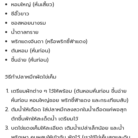
หอมใหญ่ (หั่นเสี้ยว)
ซีอิ๊วขาว
ซอสหอยนางรม
น้ำตาลทราย
พริกแดงจินดา (หรือพริกชี้ฟ้าแดง)
ต้นหอม (หั่นท่อน)
ขึ้นฉ่าย (หั่นท่อน)
วิธีทำปลาหมึกผัดไข่เค็ม
เตรียมผักต่าง ๆ ไว้ให้พร้อม (ต้นหอมหั่นท่อน ขึ้นฉ่าย
หั่นท่อน หอมใหญ่ซอย พริกชี้ฟ้าแดง และกระเทียมสับ)
ต้มน้ำให้เดือด ใส่ปลาหมึกลงลวกในน้ำเดือดแค่พอสุก
ตักขึ้นพักให้สะเด็ดน้ำ เตรียมไว้
บดไข่แดงเค็มให้ละเอียด เติมน้ำเปล่าเล็กน้อย และน้ำ
พริกเผา คนผสมให้เข้ากัน พักไว้ (เราใช้ไข่เค็มสุกและดิบ