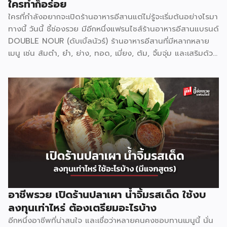
ใครทำก็อร่อย
ใครที่กำลังอยากจะเปิดร้านอาหารอีสานแต่ไม่รู้จะเริ่มต้นอย่างไรมา
ทางนี้ วันนี้ ชี้ช่องรวย มีอีกหนึ่งแฟรนไชส์ร้านอาหารอีสานแบรนด์
DOUBLE NOUR (ดับเบิ้ลนัวร์) ร้านอาหารอีสานที่มีหลากหลาย
เมนู เช่น ส้มตำ, ยำ, ย่าง, ทอด, เมี่ยง, ต้ม, จิ้มจุ่ม และเสริมด้วย
หมูกระทะ ย่างเนย ที่สามารถตอบโจทย์ทุกความต้องการของ
ลูกค้าได้อย่างครอบคลุม ที่ปัจจุบันขยายสาขาไปแล้วเกือบ 10
สาขา แฟรนไชส์ ดับเบิ้ลนัวร์ ยึดมั่นในคอนเซ็ป ใครทำ ใครตำ ก็
อร่อย ด้วยน้ำปรุงสำเร็จ สูตรเฉพาะกว่า 20 น้ำปรุง เช่น น้ำตำ
น้ำยำ น้ำต้ม น้ำจิ้มต่างๆ ช่วยให้สามารถปรุงอาหารได้ง่าย ลดขั้น
ตอนการทำ รสชาติเป็นมาตรฐานเดียวกันทุกครั้ง ไม่จำเป็นต้องใช้
เชฟมืออาชีพก็สามารถทำได้ ตอบโจทย์ได้เป็นอย่างดีสำหรับการ
เปิดร้านอาหารหมดกังวลเรื่องขาดพ่อครัวแม่ครัว สำหรับรูปแบบ
การลงทุนแฟรนไชส์ ดับเบิ้ลนัวร์ มีให้เลือกถึง 3 รูปแบบ แฟรน
ไชส์ Size S ราคา 149,000 บาท รูปแบบสำหรับ […]
อาชีพรวย เปิดร้านปลาเผา น้ำจิ้มรสเด็ด ใช้งบ
ลงทุนเท่าไหร่ ต้องเตรียมอะไรบ้าง
อีกหนึ่งอาชีพที่น่าสนใจ และเชื่อว่าหลายคนคงชอบทานเมนูนี้ นั่น