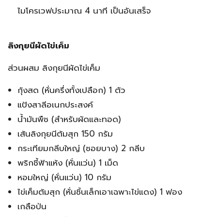
ไมโครเวฟประมาณ 4 นาที เป็นอันเสร็จ
ลิงกุยนีผัดไข่เค็ม
ส่วนผสม ลิงกุยนีผัดไข่เค็ม
กุ้งสด (หั่นครึ่งทั้งเปลือก) 1 ตัว
แป้งสาลีอเนกประสงค์
น้ำมันพืช (สำหรับผัดและทอด)
เส้นลิงกุยนีต้มสุก 150 กรัม
กระเทียมกลีบใหญ่ (ซอยบาง) 2 กลีบ
พริกชี้ฟ้าแห้ง (หั่นแว่น) 1 เม็ด
หอมใหญ่ (หั่นแว่น) 10 กรัม
ไข่เค็มต้มสุก (หั่นชิ้นเล็กเอาเฉพาะไข่แดง) 1 ฟอง
เกลือป่น