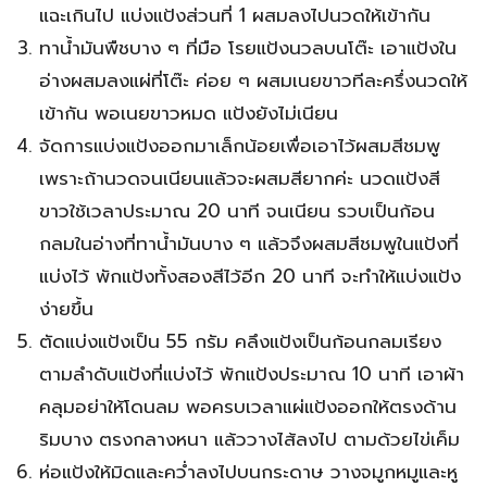
แฉะเกินไป แบ่งแป้งส่วนที่ 1 ผสมลงไปนวดให้เข้ากัน
ทาน้ำมันพืชบาง ๆ ที่มือ โรยแป้งนวลบนโต๊ะ เอาแป้งใน
อ่างผสมลงแผ่ที่โต๊ะ ค่อย ๆ ผสมเนยขาวทีละครึ่งนวดให้
เข้ากัน พอเนยขาวหมด แป้งยังไม่เนียน
จัดการแบ่งแป้งออกมาเล็กน้อยเพื่อเอาไว้ผสมสีชมพู
เพราะถ้านวดจนเนียนแล้วจะผสมสียากค่ะ นวดแป้งสี
ขาวใช้เวลาประมาณ 20 นาที จนเนียน รวบเป็นก้อน
กลมในอ่างที่ทาน้ำมันบาง ๆ แล้วจึงผสมสีชมพูในแป้งที่
แบ่งไว้ พักแป้งทั้งสองสีไว้อีก 20 นาที จะทำให้แบ่งแป้ง
ง่ายขึ้น
ตัดแบ่งแป้งเป็น 55 กรัม คลึงแป้งเป็นก้อนกลมเรียง
ตามลำดับแป้งที่แบ่งไว้ พักแป้งประมาณ 10 นาที เอาผ้า
คลุมอย่าให้โดนลม พอครบเวลาแผ่แป้งออกให้ตรงด้าน
ริมบาง ตรงกลางหนา แล้ววางไส้ลงไป ตามด้วยไข่เค็ม
ห่อแป้งให้มิดและคว่ำลงไปบนกระดาษ วางจมูกหมูและหู