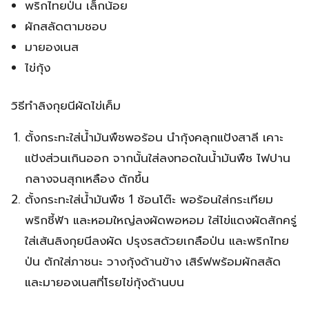
พริกไทยป่น เล็กน้อย
ผักสลัดตามชอบ
มายองเนส
ไข่กุ้ง
วิธีทำลิงกุยนีผัดไข่เค็ม
ตั้งกระทะใส่น้ำมันพืชพอร้อน นำกุ้งคลุกแป้งสาลี เคาะ
แป้งส่วนเกินออก จากนั้นใส่ลงทอดในน้ำมันพืช ไฟปาน
กลางจนสุกเหลือง ตักขึ้น
ตั้งกระทะใส่น้ำมันพืช 1 ช้อนโต๊ะ พอร้อนใส่กระเทียม
พริกชี้ฟ้า และหอมใหญ่ลงผัดพอหอม ใส่ไข่แดงผัดสักครู่
ใส่เส้นลิงกุยนีลงผัด ปรุงรสด้วยเกลือป่น และพริกไทย
ป่น ตักใส่ภาชนะ วางกุ้งด้านข้าง เสิร์ฟพร้อมผักสลัด
และมายองเนสที่โรยไข่กุ้งด้านบน