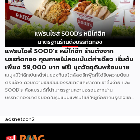
Good Morning Farmhouse ก่อนตัดสินใจ Good Morning
Farmhouse เป็นโครงการแฟรนไชส์ภายใต้บริษัทฟาร์มเฮ้าส์ ที่
เปิดโอกาสให้ผู้สนใจมีธุรกิจเป็นของตัวเอง ประกอบการได้ในเวลา
สั้นๆ โดยผู้ร่วมค้าจะได้รับสิทธิ์พิเศษในการซื้อส่วนผสมแซนด์วิช
สูตรเฉพาะจากฟาร์มเฮ้าส์โดยตรง พร้อมการสนับสนุนด้าน
อุปกรณ์ วัตถุดิบ และการอบรมทักษะการทำแซนด์วิชอย่างถูกวิธี
ตามหลักสุขาภิบาลและอนามัย เมนูของแบรนด์มีให้เลือกถึง 8 ไส้
แฟรนไชส์ SOOD’s หมี่ไก่ฉีก ร้านดังจาก
ได้แก่ แซนด์วิชโฮลวีตไส้แฮมหมูหยอง ไส้แฮม ไส้ปูอัด ไส้ไข่ดาว
บรรทัดทอง คุณภาพไม่ลดแม้แต่คำเดียว เริ่มต้น
หมูหยองพริกเผา ไส้เทสตี้แฮม ไส้ทูน่าหมูหยอง ไส้ทูน่า และไส้
เพียง 59,000 บาท ฟรี! ชุดวัตถุดิบพร้อมขาย
หมูหยองพริกเผา ครอบคลุมทั้งรสชาติคลาสสิกและรสชาติที่คน
เมนูหมี่ไก่ฉีกเป็นหนึ่งในของกินสไตล์สตรีทฟู้ดที่ได้รับความนิยม
ไทยคุ้นเคย ปรัชญาสำคัญที่ผู้ร่วมค้าต้องยึดถือคือ “แซนด์วิชมี
ต่อเนื่อง ด้วยความเข้มข้นของรสชาติและราคาที่เข้าถึงง่าย และ
คุณภาพ ใหม่ สด สะอาด อร่อย” ภายใต้มาตรฐานของฟาร์มเฮ้าส์
SOOD’s คือแบรนด์ที่นำมาตรฐานความอร่อยจากย่าน
ปัจจุบัน GMF ได้รับความนิยมกระจายอยู่ทั่วกรุงเทพฯ และ
บรรทัดทองมาต่อยอดในรูปแบบแฟรนไชส์ให้ผู้ที่อยากมีธุรกิจของ
ปริมณฑล […]
ตัวเอง ปัจจุบัน SOOD’s ครอบคลุมมากกว่า 20 สาขาทั่ว
กรุงเทพฯ และปริมณฑล และล่าสุดเปิดรับแฟรนไชส์อย่างเป็น
adsnetcon2
ทางการ เริ่มต้นเพียง 59,000 บาท ก็สามารถเปิดขายได้ทันที
โดยไม่จำเป็นต้องมีประสบการณ์มาก่อน รู้จัก SOOD’s หมี่ไก่ฉีก
ก่อนตัดสินใจ จุดขายหลักของ SOOD’s คือความอร่อยแบบต้น