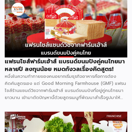
Bright Up Kids คือแบรนด์แฟรนไชส์การศึกษาที่เข้ามาตอบ
โจทย์นี้ ด้วยหลักสูตรที่ได้รับการยอมรับว่าติด 1 ใน 10 กวดวิชาที่
ดีที่สุดในประเทศไทย จุดเด่นสำคัญคืองบลงทุนเริ่มต้นเพียง
79,000 บาท พร้อมระบบเทรนแบบมืออาชีพให้ฟรี ทำให้ผู้ที่ไม่มี
ประสบการณ์ด้านการสอนมาก่อนก็สามารถเป็นเจ้าของธุรกิจกวด
วิชาได้ รู้จัก Bright Up Kids ก่อนตัดสินใจ Bright Up Kids
เป็นแฟรนไชส์การศึกษาที่มีหลักสูตรครบ จบที่เดียว ครอบคลุม
วิชาหลักอย่างคณิตศาสตร์ วิทยาศาสตร์ และภาษาอังกฤษ ซึ่งเป็น
วิชาที่ผู้ปกครองส่วนใหญ่ให้ความสำคัญที่สุดในการติวเสริมให้ลูก
แฟรนไชส์ฟาร์มเฮ้าส์ แบรนด์ขนมปังคู่คนไทยมา
จุดแข็งที่ทำให้แบรนด์ได้รับความเชื่อถือคือการติดอันดับ 1 ใน 10
หลายปี ลงทุนน้อย หมดกังวลเรื่องคิดสูตร!
[…]
หนึ่งในความท้าทายของคนอยากเริ่มธุรกิจอาหารคือการต้อง
คิดค้นสูตรเอง แต่ Good Morning Farmhouse (GMF) แฟรน
ไชส์ร้านแซนด์วิชจากฟาร์มเฮ้าส์ แบรนด์ขนมปังที่อยู่คู่คนไทยมา
ยาวนาน เข้ามาตัดปัญหานี้ด้วยสูตรเมนูที่พัฒนาสำเร็จรูปมาให้
แล้ว พร้อมความน่าเชื่อถือของแบรนด์ที่คนไทยรู้จักดี จุดเด่นของ
GMF คือการลงทุนที่ไม่สูง ไม่ต้องกังวลเรื่องการคิดสูตรอาหาร
เพราะทุกอย่างมีมาตรฐานจากฟาร์มเฮ้าส์รองรับอยู่แล้ว เหมาะกับ
ผู้ที่อยากมีธุรกิจของตัวเองแต่ไม่มีพื้นฐานด้านการทำอาหาร รู้จัก