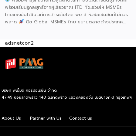
พร้อมเรียนรู้กลยุทธ์จากผู้เชี่ยวชาญ ITD ที่จะช่วยให้ MSMEs
ไทยแข่งขันได้ในเวทีการค้าระดับโลก พบ 3 หัวข้อเข้มข้นที่ไม่ควร
พลาด
Go Global MSMEs ไทย ขยายตลาดต่างประเทศ
อย่างมั่นใจ
Green & ESG ปรับธุรกิจให้พร้อมรับกติกาการ
ค้าใหม่ สร้างความได้เปรียบในการแข่งขัน Cross Border E-
adsnetcon2
Commerce เปิดตลาดจีน ติดอาวุธ SMEs ไทย สู่ผู้บริโภค
ออนไลน์ ครบทั้งความรู้ เทรนด์ และโอกาสใหม่สำหรับเจ้าของ
ธุรกิจ ผู้ประกอบการ และผู้ที่กำลังวางแผนขยายตลาด
7
สิงหาคม 2569 | 10.00 – 12.15 น.
Franchise Expo
Thailand 2026 by SMART SME EXPO
[…]
บริษัท พีเอ็มจี คอร์ปอเรชั่น จำกัด
47,49 ซอยลาดพร้าว 140 ถ.ลาดพร้าว แขวงคลองจั่น เขตบางกะปิ กรุงเทพฯ
About Us
Partner with Us
Contact us