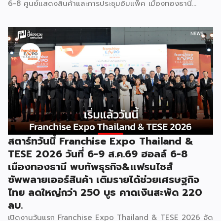
6-8 ศูนย์แสดงสินค้าและการประชุมอิมแพ็ค เมืองทองธานี
พร้อมจัดพิธีมอบรางวัล DBD Thailand Franchise Award
2026 ให้แก่ผู้ประกอบธุรกิจแฟรนไชส์ที่อยู่ในการส่งเสริมสนับสนุน
ของกรมฯ นายพูนพงษ์ นัยนาภากรณ์ อธิบดีกรมพัฒนาธุรกิจ
การค้า กระทรวงพาณิชย์ เปิดเผยภายหลังเป็นประธานเปิดงาน
“งานแฟรนไชส์ เอ็กซ์โป ไทยแลนด์ บาย สมาร์ท เอสเอ็มอี เอ็กซ์
โป (Franchise Expo Thailand by Smart SME Expo)” ซึ่ง
เป็นงานแสดงธุรกิจแฟรนไชส์ชั้นนำที่จัดขึ้นโดย บริษัท พีเอ็มจี
คอร์ปอเรชัน จำกัด เพื่อยกระดับศักยภาพของผู้ประกอบการและ
เจ้าของธุรกิจที่ต้องการขยายกิจการผ่านระบบแฟรนไชส์ […]
สตาร์ทวันนี้ Franchise Expo Thailand &
TESE 2026 วันที่ 6-9 ส.ค.69 ฮอลล์ 6-8
เมืองทองธานี พบทัพธุรกิจ&แฟรนไชส์
ซัพพลายเออร์สินค้า เติมรายได้ช่วยเศรษฐกิจ
ไทย ลดใหญ่กว่า 250 บูธ คาดเงินสะพัด 220
ลบ.
เปิดงานวันแรก Franchise Expo Thailand & TESE 2026 จัด