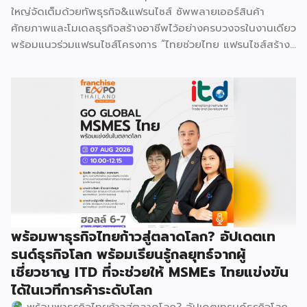
ใหญ่จัดเต็มด้วยทัพธุรกิจ&แฟรนไชส์ ซัพพลายเออร์สินค้า
ศักยภาพและโมเดลธุรกิจสร้างอาชีพไว้อย่างครบวงจรในงานเดียว
พร้อมแนวร่วมแฟรนไชส์โครงการ “ไทยช่วยไทย แฟรนไชส์สร้าง
อาชีพ พลัส” ที่รัฐช่วยจ่ายค่าแฟรนไชส์ 50% มาเสริมทัพในงาน
รวมกว่า 250 บูธ บนพื้นที่ 15,000 ตารางเมตร หวังเป็นทาง
เลือกสร้างรายได้เพิ่มและพยุงเศรษฐกิจไทยให้ฟื้นตัว เสิร์ฟครบ
จบในงานด้วยสินเชื่อ และทำเลทองทั่วประเทศ พร้อมเสวนาให้
ความรู้โดยผู้ทรงคุณวุฒิคับคั่ง และกิจกรรมเจรจาจับคู่ธุรกิจทั้งใน
และต่างประเทศ งานจัดต่อเนื่องระหว่างวันที่ 6-9 สิงหาคมนี้ ที่
ฮอลล์ 6-8 อิมแพ็คเมืองทองธานี คาดเม็ดเงินสะพัดในงานราว
220 ล้านบาท นายพูนพงษ์ นัยนาภากรณ์ อธิบดีกรมพัฒนา
ธุรกิจการค้า กระทรวงพาณิชย์ กล่าวว่า งาน ” Franchise Expo
Thailand & Thailand E-Commerce Selection Expo
(TESE 2026) เป็นเวทีแสดงธุรกิจแฟรนไชส์และโซลูชั่นส์แบบครบ
พร้อมพาธุรกิจไทยก้าวสู่ตลาดโลก? อัปเดตเท
วงจร […]
รนด์ธุรกิจโลก พร้อมเรียนรู้กลยุทธ์จากผู้
เชี่ยวชาญ ITD ที่จะช่วยให้ MSMEs ไทยแข่งขัน
ได้ในเวทีการค้าระดับโลก
พร้อมพาธุรกิจไทยก้าวสู่ตลาดโลก? อัปเดตเทรนด์ธุรกิจโลก