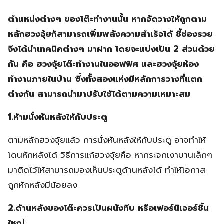
ตำแหน่งต่างๆ ของโต๊ะทำงานนั้น หากจัดวางให้ถูกตาม
หลักฮวงจุ้ยก็สามารถเพิ่มพลังความสำเร็จได้ ชี้ช่องรวย
จึงได้นำเทคนิคต่างๆ มาฝาก โดยจะแบ่งเป็น 2 ส่วนด้วย
กัน คือ ฮวงจุ้ยโต๊ะทำงานในออฟฟิศ และฮวงจุ้ยห้อง
ทำงานภายในบ้าน ซึ่งทั้งสองแห่งมีหลักการวางที่แตก
ต่างกัน สามารถนำมาปรับใช้ได้ตามความเหมาะสม
1.ห้ามนั่งหันหลังให้กับประตู
ตามหลักฮวงจุ้ยแล้ว การนั่งหันหลังให้กับประตู อาจทำให้
โดนหักหลังได้ วิธีการแก้ฮวงจุ้ยคือ หากระจกเงาบานเล็กๆ
มาติดไว้ให้สามารถมองเห็นประตูด้านหลังได้ ทำให้โอกาส
ถูกหักหลังมีน้อยลง
2.ด้านหลังของโต๊ะควรเป็นผนังทึบ หรือเฟอร์นิเจอร์ชิ้น
ใหญ่