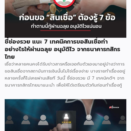
ชอบของฟรี การจัดโปรโมชั่นแบบซื้อ 1 ฟรี 1 หรือ ซื้อ 2 ฟรี 1 จะ
ช่วยกระตุ้นความอยากซื้อของลูกค้าได้ดีมากๆ เพราะลูกค้าจะรู้สึก
ว่าคุ้มค่า ประหยัดจริง จนลูกค้าบางรายอาจเปลี่ยนยีห้อสินค้าที่
เคยอยู่ประจำ มาซื้อสินค้ายี่ห้อใหม่ที่มีโปรโมชั่นเลยก้ได้ 3.มีของ
แถม การใช้ของแถมก็เป็นอีกวิธีที่นิยมใช้กันทั่วไป ซึ่งวิธีนี้สามารถ
ช่วยในเรื่องของการโปรโมทสินค้าใหม่ไปในตัวเลยก็ได้ ยกตัวอย่าง
ชี้ช่องรวย แนะ 7 เทคนิคการขอสินเชื่อทำ
ซื้อแชมพูสูตรธรรมดา แถมแชมพูสูตรใหม่ ขนาดทดลองให้ไปใช้
อย่างไรให้ผ่านฉลุย อนุมัติไว จากธนาคารกสิกร
กันฟรีๆ 4.ชิงโชครับรางวัล ในบางครั้งอาจจะมีการจับฉลากให้
ไทย
รางวัลแก่ลูกค้า และให้ลูกค้าถ่ายภาพกับสินค้าที่ขยายให้มีขนาด
เชื่อว่าหลายคนคงได้รับข่าวสารหรือเจอกับตัวเองมาอยู่บ้างว่าการ
ใหญ่เพื่อทำประชาสัมพันธ์ เหมาะสำหรับสินค้าที่หรูหรา […]
ขอสินเชื่อจากสถาบันการเงินนั้นไม่ใช่เรื่องง่าย บางรายทำเรื่องอยู่
หลายครั้งก็ไม่เคยผ่านเสียที วันนี้ ชี้ช่องรวย มี 7 เทคนิคดีๆ จาก
ธนาคารกสิกรไทยมาแนะนำ เพื่อให้ได้เตรียมตัวกันก่อนทำเรื่องกู้