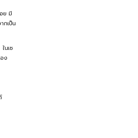
่อย มี
จากเป็น
ร ในเซ
ของ
์