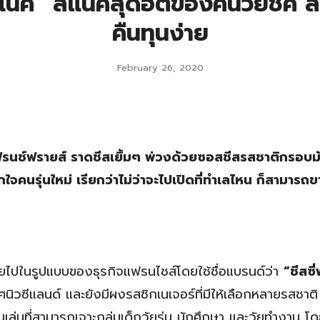
แน็ค” สแน็คสุดฮิตของคนวัยชิค ล
คืนทุนง่าย
February 26, 2020
นช์ฟรายส์ ราดชีสเยิ้มๆ พ่วงด้วยซอสชีสรสชาติกรอบมั
จคนรุ่นใหม่ เรียกว่าไม่ว่าจะไปเปิดที่ทำเลไหน ก็สามารถข
ายไปในรูปแบบของธุรกิจแฟรนไชส์โดยใช้ชื่อแบรนด์ว่า
“ชีสซี
นิวซีแลนด์ และยังมีผงรสซิกเนเจอร์ที่มีให้เลือกหลายรสชาติ
นเล่นที่สามารถเจาะกลุ่มเด็กวัยรุ่น นักศึกษา และวัยทำงาน โ