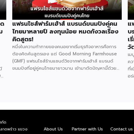
ิด
แฟรนไชส์ฟาร์มเฮ้าส์ แบรนด์ขนมปังคู่คน
แฟ
่ม
ไทยมาหลายปี ลงทุนน้อย หมดกังวลเรื่อง
บร
คิดสูตร!
เร
วั
หนึ่งในความท้าทายของคนอยากเริ่มธุรกิจอาหารคือการ
ต้องคิดค้นสูตรเอง แต่ Good Morning Farmhouse
เมน
(GMF) แฟรนไชส์ร้านแซนด์วิชจากฟาร์มเฮ้าส์ แบรนด์
คว
ขนมปังที่อยู่คู่คนไทยมายาวนาน เข้ามาตัดปัญหานี้ด้วย
ี
ที
สูตรเมนูที่พัฒนาสำเร็จรูปมาให้แล้ว พร้อมความน่าเชื่อถือ
9
อร
ของแบรนด์ที่คนไทยรู้จักดี จุดเด่นของ GMF คือการ
่อ
ให้
ลงทุนที่ไม่สูง ไม่ต้องกังวลเรื่องการคิดสูตรอาหาร เพราะ
ห้
คร
ทุกอย่างมีมาตรฐานจากฟาร์มเฮ้าส์รองรับอยู่แล้ว เหมาะ
t
และ
กับผู้ที่อยากมีธุรกิจของตัวเองแต่ไม่มีพื้นฐานด้านการทำ
59
อาหาร รู้จัก Good Morning Farmhouse ก่อนตัดสินใจ
ต้อ
Good Morning Farmhouse เป็นโครงการแฟรนไชส์
ทุน
ตั
ำกัด
ภายใต้บริษัทฟาร์มเฮ้าส์ ที่เปิดโอกาสให้ผู้สนใจมีธุรกิจเป็น
ต้
About Us
Partner with Us
Contact us
.ลาดพร้าว แขวง
ของตัวเอง ประกอบการได้ในเวลาสั้นๆ โดยผู้ร่วมค้าจะได้
่อน
มาป