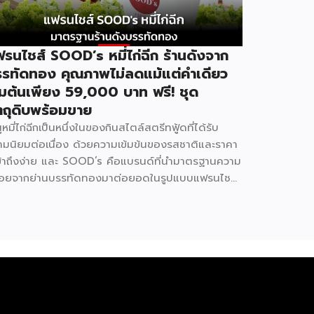
รนไชส์ SOOD’s หมี่ไก่ฉีก ร้านดังจาก
รทัดทอง คุณภาพไม่ลดแม้แต่คำเดียว
ิ่มต้นเพียง 59,000 บาท ฟรี! ชุด
ตถุดิบพร้อมขาย
ูหมี่ไก่ฉีกเป็นหนึ่งในของกินสไตล์สตรีทฟู้ดที่ได้รับ
ามนิยมต่อเนื่อง ด้วยความเข้มข้นของรสชาติและราคา
่เข้าถึงง่าย และ SOOD’s คือแบรนด์ที่นำมาตรฐานความ
่อยจากย่านบรรทัดทองมาต่อยอดในรูปแบบแฟรนไชส์
ผู้ที่อยากมีธุรกิจของตัวเอง ปัจจุบัน SOOD’s
อบคลุมมากกว่า 20 สาขาทั่วกรุงเทพฯ และปริมณฑล
ล่าสุดเปิดรับแฟรนไชส์อย่างเป็นทางการ เริ่มต้นเพียง
,000 บาท ก็สามารถเปิดขายได้ทันที โดยไม่จำเป็น
งมีประสบการณ์มาก่อน รู้จัก SOOD’s หมี่ไก่ฉีก ก่อน
ดสินใจ จุดขายหลักของ SOOD’s คือความอร่อยแบบ
นตำรับ มาตรฐานเดียวกับร้านดังจากบรรทัดทอง แต่นำ
รับให้เข้าถึงได้ง่ายขึ้นในราคาที่จับต้องได้ โดยไม่ลด