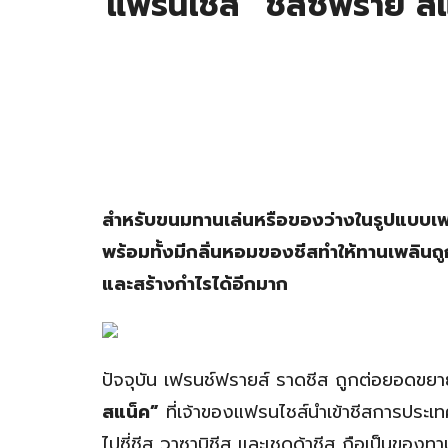
แฟรนไชส์ “ชีสซี่ฟราย ส
สำหรับขนมทานเล่นหรือของว่างในรูปแบบเฟร
พร้อมทั้งมีกลิ่นหอมของชีสทำให้ทานเพลินถูกใ
และสร้างกำไรได้อีกมาก
ปัจจุบัน เฟรนช์ฟรายส์ ราดชีส ถูกต่อยอดขย
สแน็ค”
ที่เจ้าของแฟรนไชส์นำเข้าชีสการประเทศ
ไปซี่ชีส วาซาบิชีส และเชดด้าชีส ถือเป็นของทา