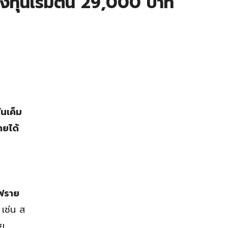
งทุนเริ่มต้น 29,000 บาท
นเค็ม
ายได้
่ฟราย
 เช่น ส
ดย