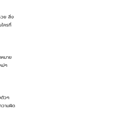
วย สิ่ง
ใครที่
ักหมาย
หม่ๆ
บตัวๆ
่ความผิด