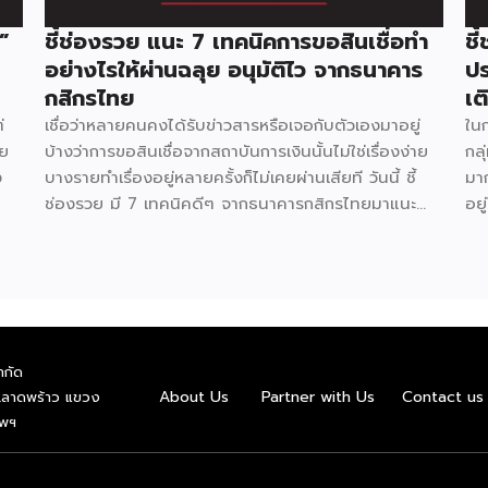
”
ชี้ช่องรวย แนะ 7 เทคนิคการขอสินเชื่อทำ
ชี
อย่างไรให้ผ่านฉลุย อนุมัติไว จากธนาคาร
ปร
กสิกรไทย
เต
่
เชื่อว่าหลายคนคงได้รับข่าวสารหรือเจอกับตัวเองมาอยู่
ในก
คย
บ้างว่าการขอสินเชื่อจากสถาบันการเงินนั้นไม่ใช่เรื่องง่าย
กล
ง
บางรายทำเรื่องอยู่หลายครั้งก็ไม่เคยผ่านเสียที วันนี้ ชี้
มาก
ช่องรวย มี 7 เทคนิคดีๆ จากธนาคารกสิกรไทยมาแนะนำ
อยู
 ๆ
เพื่อให้ได้เตรียมตัวกันก่อนทำเรื่องกู้
ผ่
น
หนด
ถ
ำกัด
ฟรี
About Us
Partner with Us
Contact us
.ลาดพร้าว แขวง
ค้า
ทพฯ
้อ