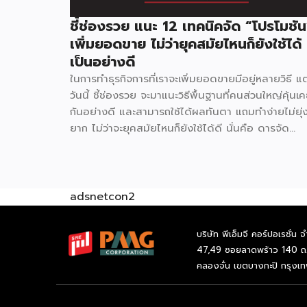
ชี้ช่องรวย แนะ 12 เทคนิคจัด “โปรโมชัน
เพิ่มยอดขาย ไม่ว่ายุคสมัยไหนก็ยังใช้ได้
เป็นอย่างดี
ในการทำธุรกิจการที่เราจะเพิ่มยอดขายมีอยู่หลายวิธี แต
วันนี้ ชี้ช่องรวย จะมาแนะวิธีพื้นฐานที่คนส่วนใหญ่คุ้นเ
กันอย่างดี และสามารถใช้ได้ผลทันตา แถมทำง่ายไม่ยุ่
ยาก ไม่ว่าจะยุคสมัยไหนก็ยังใช้ได้ดี นั่นคือ ดารจัด
“โปรโมชัน” ที่จะช่วยกระตุ้นยอดขาย และดึงลูกค้าใหม่
ให้เข้ามาใช้บริการ มาดูกันว่าจะมีวิธีใดบ้าง 1.ลดราคา
โปรโมชันลดราคา ถือเป็นพื้นฐานเบสิค ที่ผู้ประกอบส่ว
ใหญ่เลือกจะใช้วิธีนี้ ซึ่งอาจจะลดเป็นเปร์เซ้นต์ หรือกำ
adsnetcon2
ปริมาณการซื้อเท่าไหร่ ลดเท่าไหร่ ซึ่งโปรโมชั่นนี้สามาร
ทำได้เรื่อยๆ แต่ความน่าสนใจไม่มากเท่าไหร่นัก 2.ซื้อ 1
บริษัท พีเอ็มจี คอร์ปอเรชั่น จ
แถม 1 ใครๆ ก็ชอบของฟรี การจัดโปรโมชั่นแบบซื้อ 1 
47,49 ซอยลาดพร้าว 140 ถ
1 หรือ ซื้อ 2 ฟรี 1 จะช่วยกระตุ้นความอยากซื้อของลูก
คลองจั่น เขตบางกะปิ กรุงเ
ได้ดีมากๆ เพราะลูกค้าจะรู้สึกว่าคุ้มค่า ประหยัดจริง จน
ลูกค้าบางรายอาจเปลี่ยนยีห้อสินค้าที่เคยอยู่ประจำ มาซื