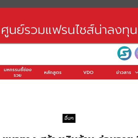
earch
r:
ศูนย์รวมแฟรนไชส์น่าลงทุน
มหกรรมชี้ช่อง
หลักสูตร
VDO
ข่าวสาร
รวย
อื่นๆ