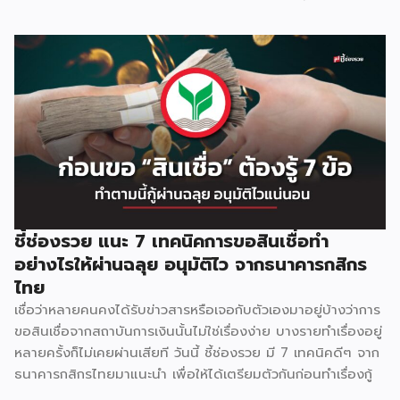
และดึงลูกค้าใหม่ ๆ ให้เข้ามาใช้บริการ มาดูกันว่าจะมีวิธีใดบ้าง
1.ลดราคา โปรโมชันลดราคา ถือเป็นพื้นฐานเบสิค ที่ผู้ประกอบ
ส่วนใหญ่เลือกจะใช้วิธีนี้ ซึ่งอาจจะลดเป็นเปร์เซ้นต์ หรือกำหนด
ปริมาณการซื้อเท่าไหร่ ลดเท่าไหร่ ซึ่งโปรโมชั่นนี้สามารถทำได้
เรื่อยๆ แต่ความน่าสนใจไม่มากเท่าไหร่นัก 2.ซื้อ 1 แถม 1 ใครๆ ก็
ชอบของฟรี การจัดโปรโมชั่นแบบซื้อ 1 ฟรี 1 หรือ ซื้อ 2 ฟรี 1 จะ
ช่วยกระตุ้นความอยากซื้อของลูกค้าได้ดีมากๆ เพราะลูกค้าจะรู้สึก
ว่าคุ้มค่า ประหยัดจริง จนลูกค้าบางรายอาจเปลี่ยนยีห้อสินค้าที่
เคยอยู่ประจำ มาซื้อสินค้ายี่ห้อใหม่ที่มีโปรโมชั่นเลยก้ได้ 3.มีของ
แถม การใช้ของแถมก็เป็นอีกวิธีที่นิยมใช้กันทั่วไป ซึ่งวิธีนี้สามารถ
ช่วยในเรื่องของการโปรโมทสินค้าใหม่ไปในตัวเลยก็ได้ ยกตัวอย่าง
ชี้ช่องรวย แนะ 7 เทคนิคการขอสินเชื่อทำ
ซื้อแชมพูสูตรธรรมดา แถมแชมพูสูตรใหม่ ขนาดทดลองให้ไปใช้
อย่างไรให้ผ่านฉลุย อนุมัติไว จากธนาคารกสิกร
กันฟรีๆ 4.ชิงโชครับรางวัล ในบางครั้งอาจจะมีการจับฉลากให้
ไทย
รางวัลแก่ลูกค้า และให้ลูกค้าถ่ายภาพกับสินค้าที่ขยายให้มีขนาด
เชื่อว่าหลายคนคงได้รับข่าวสารหรือเจอกับตัวเองมาอยู่บ้างว่าการ
ใหญ่เพื่อทำประชาสัมพันธ์ เหมาะสำหรับสินค้าที่หรูหรา […]
ขอสินเชื่อจากสถาบันการเงินนั้นไม่ใช่เรื่องง่าย บางรายทำเรื่องอยู่
หลายครั้งก็ไม่เคยผ่านเสียที วันนี้ ชี้ช่องรวย มี 7 เทคนิคดีๆ จาก
ธนาคารกสิกรไทยมาแนะนำ เพื่อให้ได้เตรียมตัวกันก่อนทำเรื่องกู้