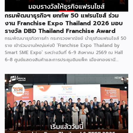
กรมพัฒนาธุรกิจฯ ยกทัพ 50 แฟรนไชส์ ร่วม
งาน Franchise Expo Thailand 2026 มอบ
รางวัล DBD Thailand Franchise Award
กรมพัฒนาธุรกิจการค้า กระทรวงพาณิชย์ นำธุรกิจแฟรนไชส์ 50
ราย เข้าร่วมงานใหญ่แห่งปี ‘Franchise Expo Thailand by
Smart SME Expo’ ระหว่างวันที่ 6-9 สิงหาคม 2569 ณ Hall
6-8 ศูนย์แสดงสินค้าและการประชุมอิมแพ็ค เมืองทองธานี
พร้อมจัดพิธีมอบรางวัล DBD Thailand Franchise Award
2026 ให้แก่ผู้ประกอบธุรกิจแฟรนไชส์ที่อยู่ในการส่งเสริมสนับสนุน
ของกรมฯ นายพูนพงษ์ นัยนาภากรณ์ อธิบดีกรมพัฒนาธุรกิจ
การค้า กระทรวงพาณิชย์ เปิดเผยภายหลังเป็นประธานเปิดงาน
“งานแฟรนไชส์ เอ็กซ์โป ไทยแลนด์ บาย สมาร์ท เอสเอ็มอี เอ็กซ์
โป (Franchise Expo Thailand by Smart SME Expo)” ซึ่ง
เป็นงานแสดงธุรกิจแฟรนไชส์ชั้นนำที่จัดขึ้นโดย บริษัท พีเอ็มจี
คอร์ปอเรชัน จำกัด เพื่อยกระดับศักยภาพของผู้ประกอบการและ
เจ้าของธุรกิจที่ต้องการขยายกิจการผ่านระบบแฟรนไชส์ […]