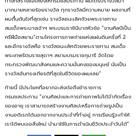
ทางที่สร้างชื่อเสียงให้กรมชลประทาน ผมได้รับรางวัลมา
มากมายหลายร้อยรางวัล ทุกรางวัลมีความหมาย ผลงานที่
ผมตื้นตันใจที่สุดเช่น รางวัลชนะเลิศถ้วยพระราชทาน
สมเด็จพระนางเจ้าฯ พระบรมราชินีนาถหัวข้อ “งานศิลป์เป็น
ศรีฝีมือสยาม”ตามโครงการภาพถ่ายแห่งแผ่นดินครั้งที่ 2
และอีกรางวัลคือ รางวัลชนะเลิศถ้วยพระราชทาน สมเด็จ
พระเทพรัตนราชสุดาฯ สยามบรมราชกุมารี จัดโดย
กระทรวงพัฒนาสังคมและความมั่นคงของมนุษย์ นับเป็น
รางวัลอันทรงเกียรติที่สุดในชีวิตของผมเลย”
ท้ายนี้ มีประโยคที่อยากจะส่งต่อถึงข้าราชการ
กรมชลประทาน “งานศิลปะและการถ่ายภาพไม่ได้จำกัดเรื่อง
ของอายุ เราสามารถสร้างงานศิลปะหรือการถ่ายรูปเป็น
งานอดิเรกได้นอกจากงานประจำที่ทำอยู่ การเรียนรู้จะทำให้
เราได้พบเจอสิ่งใหม่ นำมาใช้ในการดำเนินชีวิตประจำวันได้”