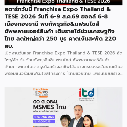
สตาร์ทวันนี้ Franchise Expo Thailand &
TESE 2026 วันที่ 6-9 ส.ค.69 ฮอลล์ 6-8
เมืองทองธานี พบทัพธุรกิจ&แฟรนไชส์
ซัพพลายเออร์สินค้า เติมรายได้ช่วยเศรษฐกิจ
ไทย ลดใหญ่กว่า 250 บูธ คาดเงินสะพัด 220
ลบ.
เปิดงานวันแรก Franchise Expo Thailand & TESE 2026 จัด
ใหญ่จัดเต็มด้วยทัพธุรกิจ&แฟรนไชส์ ซัพพลายเออร์สินค้า
ศักยภาพและโมเดลธุรกิจสร้างอาชีพไว้อย่างครบวงจรในงานเดียว
พร้อมแนวร่วมแฟรนไชส์โครงการ “ไทยช่วยไทย แฟรนไชส์สร้าง
อาชีพ พลัส” ที่รัฐช่วยจ่ายค่าแฟรนไชส์ 50% มาเสริมทัพในงาน
รวมกว่า 250 บูธ บนพื้นที่ 15,000 ตารางเมตร หวังเป็นทาง
เลือกสร้างรายได้เพิ่มและพยุงเศรษฐกิจไทยให้ฟื้นตัว เสิร์ฟครบ
จบในงานด้วยสินเชื่อ และทำเลทองทั่วประเทศ พร้อมเสวนาให้
ความรู้โดยผู้ทรงคุณวุฒิคับคั่ง และกิจกรรมเจรจาจับคู่ธุรกิจทั้งใน
และต่างประเทศ งานจัดต่อเนื่องระหว่างวันที่ 6-9 สิงหาคมนี้ ที่
ฮอลล์ 6-8 อิมแพ็คเมืองทองธานี คาดเม็ดเงินสะพัดในงานราว