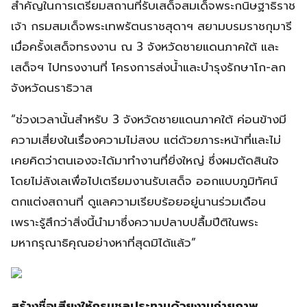
สำคัญในการเตรียมสถานที่รับเสด็จสมเด็จพระกนิษฐาธิราช
เจ้า กรมสมเด็จพระเทพรัตนราชสุดาฯ สยามบรมราชกุมารี
เมื่อครั้งเสด็จทรงงาน ณ 3 จังหวัดชายแดนภาคใต้ และ
เสด็จฯ ไปทรงงานที่ โครงการส่งน้ำและบำรุงรักษาโก-ลก
จังหวัดนราธิวาส
“ช่วงเวลานั้นสำหรับ 3 จังหวัดชายแดนภาคใต้ ค่อนข้างมี
ความเสี่ยงในเรื่องความไม่สงบ แต่ด้วยภาระหน้าที่และไม่
เคยคิดว่าตนเองจะได้มาทำงานที่ยิ่งใหญ่ ซึ่งผมตัดสินใจ
โดยไม่ลังเลเพื่อไปเตรียมงานรับเสด็จ ออกแบบภูมิทัศน์
ตกแต่งสถานที่ ดูแลความเรียบร้อยอยู่นานร่วมเดือน
เพราะรู้สึกว่าสิ่งนี้นำมาซึ่งความปลาบปลื้มปีติในพระ
มหากรุณาธิคุณอย่างหาที่สุดมิได้แล้ว”
สร้างชื่อเสียงให้กรมชลประทานด้วยงานถ่ายภาพ