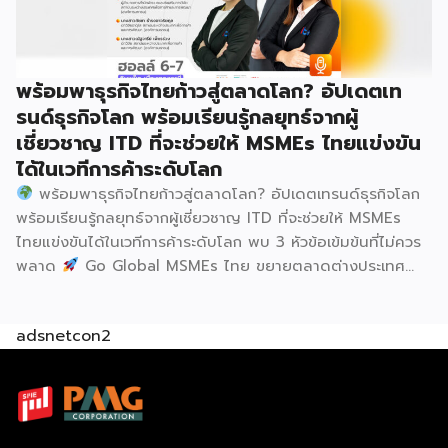
220 ล้านบาท นายพูนพงษ์ นัยนาภากรณ์ อธิบดีกรมพัฒนา
ธุรกิจการค้า กระทรวงพาณิชย์ กล่าวว่า งาน ” Franchise Expo
Thailand & Thailand E-Commerce Selection Expo
(TESE 2026) เป็นเวทีแสดงธุรกิจแฟรนไชส์และโซลูชั่นส์แบบครบ
พร้อมพาธุรกิจไทยก้าวสู่ตลาดโลก? อัปเดตเท
วงจร […]
รนด์ธุรกิจโลก พร้อมเรียนรู้กลยุทธ์จากผู้
เชี่ยวชาญ ITD ที่จะช่วยให้ MSMEs ไทยแข่งขัน
ได้ในเวทีการค้าระดับโลก
พร้อมพาธุรกิจไทยก้าวสู่ตลาดโลก? อัปเดตเทรนด์ธุรกิจโลก
พร้อมเรียนรู้กลยุทธ์จากผู้เชี่ยวชาญ ITD ที่จะช่วยให้ MSMEs
ไทยแข่งขันได้ในเวทีการค้าระดับโลก พบ 3 หัวข้อเข้มข้นที่ไม่ควร
พลาด
Go Global MSMEs ไทย ขยายตลาดต่างประเทศ
อย่างมั่นใจ
Green & ESG ปรับธุรกิจให้พร้อมรับกติกาการ
ค้าใหม่ สร้างความได้เปรียบในการแข่งขัน Cross Border E-
adsnetcon2
Commerce เปิดตลาดจีน ติดอาวุธ SMEs ไทย สู่ผู้บริโภค
ออนไลน์ ครบทั้งความรู้ เทรนด์ และโอกาสใหม่สำหรับเจ้าของ
ธุรกิจ ผู้ประกอบการ และผู้ที่กำลังวางแผนขยายตลาด
7
สิงหาคม 2569 | 10.00 – 12.15 น.
Franchise Expo
Thailand 2026 by SMART SME EXPO
[…]