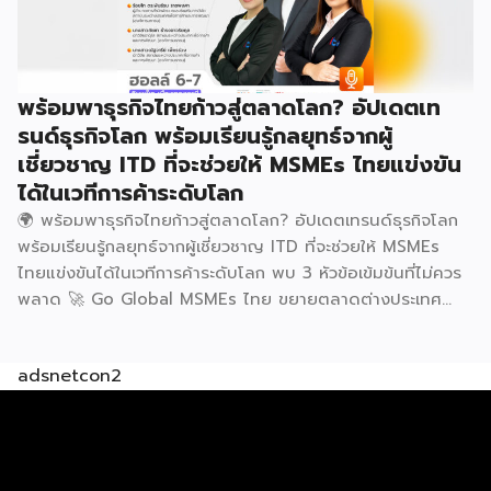
220 ล้านบาท นายพูนพงษ์ นัยนาภากรณ์ อธิบดีกรมพัฒนา
ธุรกิจการค้า กระทรวงพาณิชย์ กล่าวว่า งาน ” Franchise Expo
Thailand & Thailand E-Commerce Selection Expo
(TESE 2026) เป็นเวทีแสดงธุรกิจแฟรนไชส์และโซลูชั่นส์แบบครบ
พร้อมพาธุรกิจไทยก้าวสู่ตลาดโลก? อัปเดตเท
วงจร […]
รนด์ธุรกิจโลก พร้อมเรียนรู้กลยุทธ์จากผู้
เชี่ยวชาญ ITD ที่จะช่วยให้ MSMEs ไทยแข่งขัน
ได้ในเวทีการค้าระดับโลก
พร้อมพาธุรกิจไทยก้าวสู่ตลาดโลก? อัปเดตเทรนด์ธุรกิจโลก
พร้อมเรียนรู้กลยุทธ์จากผู้เชี่ยวชาญ ITD ที่จะช่วยให้ MSMEs
ไทยแข่งขันได้ในเวทีการค้าระดับโลก พบ 3 หัวข้อเข้มข้นที่ไม่ควร
พลาด
Go Global MSMEs ไทย ขยายตลาดต่างประเทศ
อย่างมั่นใจ
Green & ESG ปรับธุรกิจให้พร้อมรับกติกาการ
ค้าใหม่ สร้างความได้เปรียบในการแข่งขัน Cross Border E-
adsnetcon2
Commerce เปิดตลาดจีน ติดอาวุธ SMEs ไทย สู่ผู้บริโภค
ออนไลน์ ครบทั้งความรู้ เทรนด์ และโอกาสใหม่สำหรับเจ้าของ
ธุรกิจ ผู้ประกอบการ และผู้ที่กำลังวางแผนขยายตลาด
7
สิงหาคม 2569 | 10.00 – 12.15 น.
Franchise Expo
Thailand 2026 by SMART SME EXPO
[…]