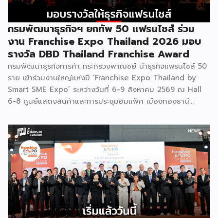
กรมพัฒนาธุรกิจฯ ยกทัพ 50 แฟรนไชส์ ร่วม
งาน Franchise Expo Thailand 2026 มอบ
รางวัล DBD Thailand Franchise Award
กรมพัฒนาธุรกิจการค้า กระทรวงพาณิชย์ นำธุรกิจแฟรนไชส์ 50
ราย เข้าร่วมงานใหญ่แห่งปี ‘Franchise Expo Thailand by
Smart SME Expo’ ระหว่างวันที่ 6-9 สิงหาคม 2569 ณ Hall
6-8 ศูนย์แสดงสินค้าและการประชุมอิมแพ็ค เมืองทองธานี
พร้อมจัดพิธีมอบรางวัล DBD Thailand Franchise Award
2026 ให้แก่ผู้ประกอบธุรกิจแฟรนไชส์ที่อยู่ในการส่งเสริมสนับสนุน
ของกรมฯ นายพูนพงษ์ นัยนาภากรณ์ อธิบดีกรมพัฒนาธุรกิจ
การค้า กระทรวงพาณิชย์ เปิดเผยภายหลังเป็นประธานเปิดงาน
“งานแฟรนไชส์ เอ็กซ์โป ไทยแลนด์ บาย สมาร์ท เอสเอ็มอี เอ็กซ์
โป (Franchise Expo Thailand by Smart SME Expo)” ซึ่ง
เป็นงานแสดงธุรกิจแฟรนไชส์ชั้นนำที่จัดขึ้นโดย บริษัท พีเอ็มจี
คอร์ปอเรชัน จำกัด เพื่อยกระดับศักยภาพของผู้ประกอบการและ
เจ้าของธุรกิจที่ต้องการขยายกิจการผ่านระบบแฟรนไชส์ […]