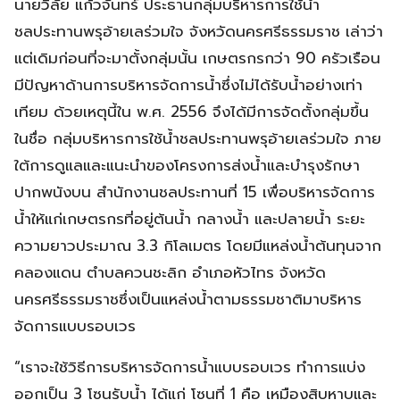
นายวิลัย แก้วจันทร์ ประธานกลุ่มบริหารการใช้น้ำ
ชลประทานพรุอ้ายเลร่วมใจ จังหวัดนครศรีธรรมราช เล่าว่า
แต่เดิมก่อนที่จะมาตั้งกลุ่มนั้น เกษตรกรกว่า 90 ครัวเรือน
มีปัญหาด้านการบริหารจัดการน้ำซึ่งไม่ได้รับน้ำอย่างเท่า
เทียม ด้วยเหตุนี้ใน พ.ศ. 2556 จึงได้มีการจัดตั้งกลุ่มขึ้น
ในชื่อ กลุ่มบริหารการใช้น้ำชลประทานพรุอ้ายเลร่วมใจ ภาย
ใต้การดูแลและแนะนำของโครงการส่งน้ำและบำรุงรักษา
ปากพนังบน สำนักงานชลประทานที่ 15 เพื่อบริหารจัดการ
น้ำให้แก่เกษตรกรที่อยู่ต้นน้ำ กลางน้ำ และปลายน้ำ ระยะ
ความยาวประมาณ 3.3 กิโลเมตร โดยมีแหล่งน้ำต้นทุนจาก
คลองแดน ตำบลควนชะลิก อำเภอหัวไทร จังหวัด
นครศรีธรรมราชซึ่งเป็นแหล่งน้ำตามธรรมชาติมาบริหาร
จัดการแบบรอบเวร
“เราจะใช้วิธีการบริหารจัดการน้ำแบบรอบเวร ทำการแบ่ง
ออกเป็น 3 โซนรับน้ำ ได้แก่ โซนที่ 1 คือ เหมืองสิบหาบและ