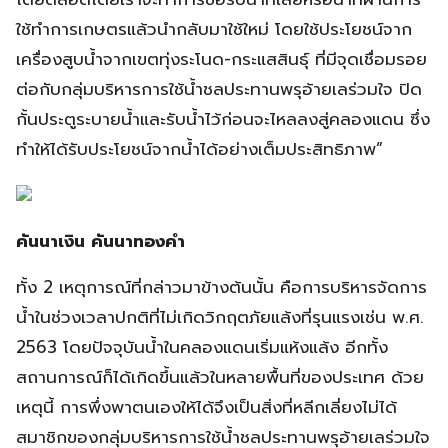
ใช้ทำการเกษตรแล้วนำกลับมาใช้ใหม่ โดยใช้ประโยชน์จาก
เครื่องสูบน้ำจากเขตทุ่งระโนด-กระแสสินธุ์ ที่มีจุดเชื่อมรอย
ต่อกับกลุ่มบริหารการใช้น้ำชลประทานพรุอ้ายเลร่วมใจ ปิด
กั้นประตูระบายน้ำและรับน้ำไว้ก่อนจะไหลลงสู่คลองแดน ซึ่ง
ทำให้ได้รับประโยชน์จากน้ำได้อย่างเต็มประสิทธิภาพ”
คันนาเงิน คันนาทองคำ
ทั้ง 2 เหตุการณ์ที่กล่าวมาข้างต้นนั้น คือการบริหารจัดการ
น้ำในช่วงเวลาปกติที่ไม่เกิดวิกฤตภัยแล้งที่รุนแรงเช่น พ.ศ.
2563 โดยปัจจุบันน้ำในคลองแดนเริ่มแห้งแล้ง อีกทั้ง
สถานการณ์ก็ได้เกิดขึ้นแล้วในหลายพื้นที่ของประเทศ ด้วย
เหตุนี้ การพึ่งพาตนเองให้ได้จึงเป็นสิ่งที่หลีกเลี่ยงไม่ได้
สมาชิกของกลุ่มบริหารการใช้น้ำชลประทานพรุอ้ายเลร่วมใจ