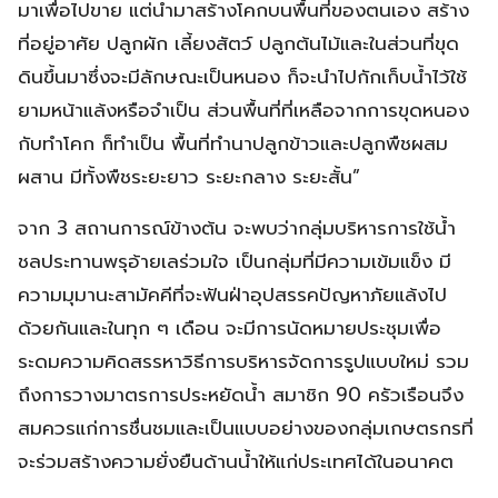
มาเพื่อไปขาย แต่นำมาสร้างโคกบนพื้นที่ของตนเอง สร้าง
ที่อยู่อาศัย ปลูกผัก เลี้ยงสัตว์ ปลูกต้นไม้และในส่วนที่ขุด
ดินขึ้นมาซึ่งจะมีลักษณะเป็นหนอง ก็จะนำไปกักเก็บน้ำไว้ใช้
ยามหน้าแล้งหรือจำเป็น ส่วนพื้นที่ที่เหลือจากการขุดหนอง
กับทำโคก ก็ทำเป็น พื้นที่ทำนาปลูกข้าวและปลูกพืชผสม
ผสาน มีทั้งพืชระยะยาว ระยะกลาง ระยะสั้น”
จาก 3 สถานการณ์ข้างต้น จะพบว่ากลุ่มบริหารการใช้น้ำ
ชลประทานพรุอ้ายเลร่วมใจ เป็นกลุ่มที่มีความเข้มแข็ง มี
ความมุมานะสามัคคีที่จะฟันฝ่าอุปสรรคปัญหาภัยแล้งไป
ด้วยกันและในทุก ๆ เดือน จะมีการนัดหมายประชุมเพื่อ
ระดมความคิดสรรหาวิธีการบริหารจัดการรูปแบบใหม่ รวม
ถึงการวางมาตรการประหยัดน้ำ สมาชิก 90 ครัวเรือนจึง
สมควรแก่การชื่นชมและเป็นแบบอย่างของกลุ่มเกษตรกรที่
จะร่วมสร้างความยั่งยืนด้านน้ำให้แก่ประเทศได้ในอนาคต