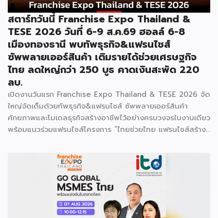
สตาร์ทวันนี้ Franchise Expo Thailand &
TESE 2026 วันที่ 6-9 ส.ค.69 ฮอลล์ 6-8
เมืองทองธานี พบทัพธุรกิจ&แฟรนไชส์
ซัพพลายเออร์สินค้า เติมรายได้ช่วยเศรษฐกิจ
ไทย ลดใหญ่กว่า 250 บูธ คาดเงินสะพัด 220
ลบ.
เปิดงานวันแรก Franchise Expo Thailand & TESE 2026 จัด
ใหญ่จัดเต็มด้วยทัพธุรกิจ&แฟรนไชส์ ซัพพลายเออร์สินค้า
ศักยภาพและโมเดลธุรกิจสร้างอาชีพไว้อย่างครบวงจรในงานเดียว
พร้อมแนวร่วมแฟรนไชส์โครงการ “ไทยช่วยไทย แฟรนไชส์สร้าง
อาชีพ พลัส” ที่รัฐช่วยจ่ายค่าแฟรนไชส์ 50% มาเสริมทัพในงาน
รวมกว่า 250 บูธ บนพื้นที่ 15,000 ตารางเมตร หวังเป็นทาง
เลือกสร้างรายได้เพิ่มและพยุงเศรษฐกิจไทยให้ฟื้นตัว เสิร์ฟครบ
จบในงานด้วยสินเชื่อ และทำเลทองทั่วประเทศ พร้อมเสวนาให้
ความรู้โดยผู้ทรงคุณวุฒิคับคั่ง และกิจกรรมเจรจาจับคู่ธุรกิจทั้งใน
และต่างประเทศ งานจัดต่อเนื่องระหว่างวันที่ 6-9 สิงหาคมนี้ ที่
ฮอลล์ 6-8 อิมแพ็คเมืองทองธานี คาดเม็ดเงินสะพัดในงานราว