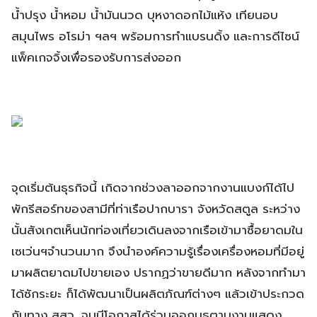
น้ำปรุง น้ำหอม น้ำมันนวด บุหงาดอกไม้แห้ง เทียนอบ
สมุนไพร อโรม่า ฯลฯ พร้อมการทำแบรนดิ้ง และการดีไซน์
แพ็คเกจจิ้งเพื่อรองรับการส่งออก
จุดเริ่มต้นธุรกิจนี้ เกิดจากช่วงลาออกจากงานแบงก์ได้ไป
พักรีสอร์ทของสามีที่ท่าเรือปากบารา จังหวัดสตูล ระหว่าง
นั้นสังเกตเห็นนักท่องเที่ยวเดินลงจากเรือเข้ามาซื้อยาดมใน
เซเว่นฯจำนวนมาก จึงนำองค์ความรู้เรื่องเครื่องหอมที่มีอยู่
มาผลิตยาดมไปขายเอง ปรากฏว่าขายดีมาก หลังจากทำมา
ได้ซักระยะ ก็ได้พัฒนาเป็นผลิตภัณฑ์ต่างๆ แล้วเข้าประกวด
กับทาง สสว. จนมีโอกาสได้ร่วมออกบูธตามงานแสดง