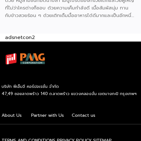
ด้วย หมูสามชั้นทอดน้ำปลา เมนูโปรดของทั้งวัยเด็กและวัยผู้ใหญ่
ที่ไม่ว่าใครต่างก็ชอบ ด้วยความเค็มกำลังดี เนื้อสัมผัสนุ่ม ทาน
กับข้าวสวยร้อน ๆ ด้วยเติทเต็มมื้ออาหารได้ดีมากและเป็นอีกหนึ่ง
ช่องทางหารายได้ที่ดีไม่ใช่น้อย มาดูกันว่าเปิดร้าน ขนมถ้วย จะ
ต้องทำอย่างไร ลงทุนเท่าไร ใช้อุปกรณ์อะไรบ้าง (มีแจกสูตร)
adsnetcon2
วัตถุดิบหลัก หมูสามชั้น 2 กก. 340 บาท น้ำปลา 1.5 ลิตร 57
บาท น้ำมะขามเปียก 300 ก. 45 บาท น้ำตาลทราย 3 กก. 69
บาท มะนาว 10 ลูก 26 บาท ข้าวคั่ว 70 ก. 45 บาท พริกป่น 100
ก. 22 บาท หอมแดง 500 ก. 45 […]
บริษัท พีเอ็มจี คอร์ปอเรชั่น จำกัด
47,49 ซอยลาดพร้าว 140 ถ.ลาดพร้าว แขวงคลองจั่น เขตบางกะปิ กรุงเทพฯ
About Us
Partner with Us
Contact us
TERMS AND CONDITIONS
PRIVACY POLICY
SITEMAP