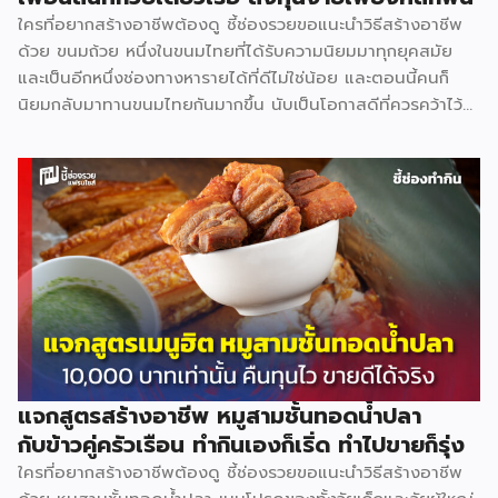
ใครที่อยากสร้างอาชีพต้องดู ชี้ช่องรวยขอแนะนำวิธีสร้างอาชีพ
ด้วย ขนมถ้วย หนึ่งในขนมไทยที่ได้รับความนิยมมาทุกยุคสมัย
และเป็นอีกหนึ่งช่องทางหารายได้ที่ดีไม่ใช่น้อย และตอนนี้คนก็
นิยมกลับมาทานขนมไทยกันมากขึ้น นับเป็นโอกาสดีที่ควรคว้าไว้
มาดูกันว่าสร้างอาชีพเปิดร้าน ขนมถ้วย จะต้องทำอย่างไร ลงทุน
เท่าไร ใช้อุปกรณ์อะไรบ้าง (มีแจกสูตร) วัตถุดิบหลัก แป้งข้าวเจ้า
2 กก. 64 บาท แป้งมัน 1 กก. 40 บาท แป้งท้าวยายม่อม 480 ก.
28 บาท กะทิ 2 กก. 135 บาท หัวกะทิ 1,000 มล. 82 บาท น้ำตาล
ปี๊บ 1 กก. 45 บาท ใบเตย 5 กำ 100 บาท สีผสมอาหารสีเขียว 19
บาท เกลือ 7 บาท […]
แจกสูตรสร้างอาชีพ หมูสามชั้นทอดน้ำปลา
กับข้าวคู่ครัวเรือน ทำกินเองก็เริ่ด ทำไปขายก็รุ่ง
ใครที่อยากสร้างอาชีพต้องดู ชี้ช่องรวยขอแนะนำวิธีสร้างอาชีพ