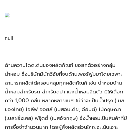
null
ด้านความโดดเด่นของผลิตภัณฑ์ ขอยกตัวอย่างกลุ่ม
น้ำหอม ซึ่งบริษัทมีนักวิจัยที่จบด้านเพอร์ฟูมมาโดยเฉพาะ
สามารถผลิตได้ครอบคลุมทุกผลิตภัณฑ์ เช่น น้ำหอมบ้าน
น้ำหอมสำหรับรถ สำหรับสปา และน้ำหอมฉีดตัว มีให้เลือก
กว่า 1,000 กลิ่น หลากหลายเบส ไม่ว่าจะเป็นน้ำปรุง (เบส
ของไทย) โอลีฟ ออยล์ (เบสอินเดีย, อียิปต์) ไม้กฤษณา
(เบสฝรั่งเศส) ฟรุ๊ตตี้ (เบสอังกฤษ) ซึ่งน้ำหอมเป็นสินค้าที่มี
การซื้อซ้ำจำนวนมาก โดยผู้สั่งผลิตส่วนใหญ่จะเน้นเจาะ