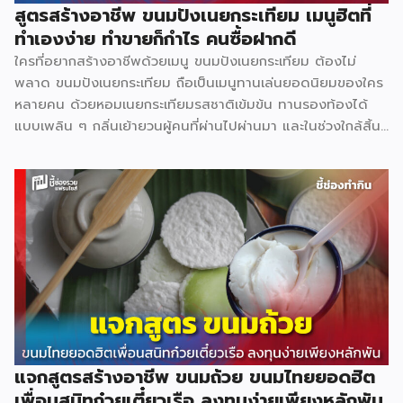
สูตรสร้างอาชีพ ขนมปังเนยกระเทียม เมนูฮิตที่
ทำเองง่าย ทำขายก็กำไร คนซื้อฝากดี
ใครที่อยากสร้างอาชีพด้วยเมนู ขนมปังเนยกระเทียม ต้องไม่
พลาด ขนมปังเนยกระเทียม ถือเป็นเมนูทานเล่นยอดนิยมของใคร
หลายคน ด้วยหอมเนยกระเทียมรสชาติเข้มข้น ทานรองท้องได้
แบบเพลิน ๆ กลิ่นเย้ายวนผู้คนที่ผ่านไปผ่านมา และในช่วงใกล้สิ้น
ปีแบบนี้สามารถซื้อไปเป็นของฝากผู้หลักผู้ใหญ่ได้อีกด้วย วัตถุดิบ
หลัก ขนมปังแซนด์วิช 480 ก. 40 บาท น้ำตาลทราย 3 กก. 69
บาท พริกไทยป่น 60 ก. 75 บาท กระเทียมจีน 1 กก. 75 บาท เนย
สดเค็ม 500 ก. 105 บาท อุปกรณ์ที่จำเป็น มีดหั่นขนมปัง 150
บาท ถาดอบเล็ก 60 บาท เตาอบเล็ก 1,200 บาท ถุงหูหิ้ว 1.5
กก. 125 บาท ถุงคุกกี้ 500 ก. […]
แจกสูตรสร้างอาชีพ ขนมถ้วย ขนมไทยยอดฮิต
เพื่อนสนิทก๋วยเตี๋ยวเรือ ลงทุนง่ายเพียงหลักพัน