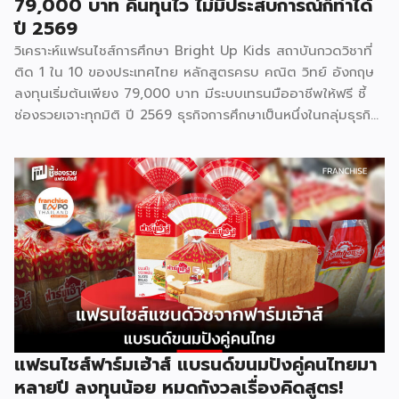
79,000 บาท คืนทุนไว ไม่มีประสบการณ์ก็ทำได้
ปี 2569
วิเคราะห์แฟรนไชส์การศึกษา Bright Up Kids สถาบันกวดวิชาที่
ติด 1 ใน 10 ของประเทศไทย หลักสูตรครบ คณิต วิทย์ อังกฤษ
ลงทุนเริ่มต้นเพียง 79,000 บาท มีระบบเทรนมืออาชีพให้ฟรี ชี้
ช่องรวยเจาะทุกมิติ ปี 2569 ธุรกิจการศึกษาเป็นหนึ่งในกลุ่มธุรกิจ
ที่มีความต้องการต่อเนื่องไม่ว่าเศรษฐกิจจะเป็นอย่างไร เพราะผู้
ปกครองไทยให้ความสำคัญกับการเรียนของลูกหลานเสมอ และ
Bright Up Kids คือแบรนด์แฟรนไชส์การศึกษาที่เข้ามาตอบ
โจทย์นี้ ด้วยหลักสูตรที่ได้รับการยอมรับว่าติด 1 ใน 10 กวดวิชาที่
ดีที่สุดในประเทศไทย จุดเด่นสำคัญคืองบลงทุนเริ่มต้นเพียง
79,000 บาท พร้อมระบบเทรนแบบมืออาชีพให้ฟรี ทำให้ผู้ที่ไม่มี
ประสบการณ์ด้านการสอนมาก่อนก็สามารถเป็นเจ้าของธุรกิจกวด
วิชาได้ รู้จัก Bright Up Kids ก่อนตัดสินใจ Bright Up Kids
เป็นแฟรนไชส์การศึกษาที่มีหลักสูตรครบ จบที่เดียว ครอบคลุม
วิชาหลักอย่างคณิตศาสตร์ วิทยาศาสตร์ และภาษาอังกฤษ ซึ่งเป็น
วิชาที่ผู้ปกครองส่วนใหญ่ให้ความสำคัญที่สุดในการติวเสริมให้ลูก
แฟรนไชส์ฟาร์มเฮ้าส์ แบรนด์ขนมปังคู่คนไทยมา
จุดแข็งที่ทำให้แบรนด์ได้รับความเชื่อถือคือการติดอันดับ 1 ใน 10
หลายปี ลงทุนน้อย หมดกังวลเรื่องคิดสูตร!
[…]