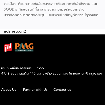
ต่อเนื่อง ด้วยความเข้มข้นของรสชาติและราคาที่เข้าถึงง่าย และ
คุณภาพ ใหม่ สด สะอาด อร่อย” ภายใต้มาตรฐานของฟาร์มเฮ้าส์
SOOD’s คือแบรนด์ที่นำมาตรฐานความอร่อยจากย่าน
ปัจจุบัน GMF ได้รับความนิยมกระจายอยู่ทั่วกรุงเทพฯ และ
บรรทัดทองมาต่อยอดในรูปแบบแฟรนไชส์ให้ผู้ที่อยากมีธุรกิจของ
ปริมณฑล […]
ตัวเอง ปัจจุบัน SOOD’s ครอบคลุมมากกว่า 20 สาขาทั่ว
กรุงเทพฯ และปริมณฑล และล่าสุดเปิดรับแฟรนไชส์อย่างเป็น
adsnetcon2
ทางการ เริ่มต้นเพียง 59,000 บาท ก็สามารถเปิดขายได้ทันที
โดยไม่จำเป็นต้องมีประสบการณ์มาก่อน รู้จัก SOOD’s หมี่ไก่ฉีก
ก่อนตัดสินใจ จุดขายหลักของ SOOD’s คือความอร่อยแบบต้น
ตำรับ มาตรฐานเดียวกับร้านดังจากบรรทัดทอง แต่นำมาปรับให้
เข้าถึงได้ง่ายขึ้นในราคาที่จับต้องได้ โดยไม่ลดทอนคุณภาพ
วัตถุดิบคัดสรรสดใหม่ทุกขั้นตอน และควบคุมมาตรฐานให้ทุก
กล่องมีรสชาติสม่ำเสมอไม่ว่าจะสั่งจากสาขาไหน เมนูของแบรนด์
บริษัท พีเอ็มจี คอร์ปอเรชั่น จำกัด
เน้นความเรียบง่ายแต่จัดเต็มด้านรสชาติ ได้แก่ หมี่ไก่ฉีก ไซส์ S
47,49 ซอยลาดพร้าว 140 ถ.ลาดพร้าว แขวงคลองจั่น เขตบางกะปิ กรุงเทพฯ
ราคา 69 บาท และไซส์ M ราคา 85 บาท หมี่ไก่แซ่บไซส์ M ราคา
89 บาท และหมี่หมูย่างไซส์ M ราคา 120 บาท จุดเด่นอยู่ที่เส้นหมี่
นุ่มกำลังดี เนื้อไก่ฉีกแน่น หมูย่างหอมฉ่ำ […]
About Us
Partner with Us
Contact us