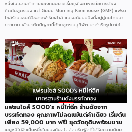
หนึ่งในความท้าทายของคนอยากเริ่มธุรกิจอาหารคือการต้อง
คิดค้นสูตรเอง แต่ Good Morning Farmhouse (GMF) แฟรน
ไชส์ร้านแซนด์วิชจากฟาร์มเฮ้าส์ แบรนด์ขนมปังที่อยู่คู่คนไทยมา
ยาวนาน เข้ามาตัดปัญหานี้ด้วยสูตรเมนูที่พัฒนาสำเร็จรูปมาให้
แล้ว พร้อมความน่าเชื่อถือของแบรนด์ที่คนไทยรู้จักดี จุดเด่นของ
GMF คือการลงทุนที่ไม่สูง ไม่ต้องกังวลเรื่องการคิดสูตรอาหาร
เพราะทุกอย่างมีมาตรฐานจากฟาร์มเฮ้าส์รองรับอยู่แล้ว เหมาะกับ
ผู้ที่อยากมีธุรกิจของตัวเองแต่ไม่มีพื้นฐานด้านการทำอาหาร รู้จัก
Good Morning Farmhouse ก่อนตัดสินใจ Good Morning
Farmhouse เป็นโครงการแฟรนไชส์ภายใต้บริษัทฟาร์มเฮ้าส์ ที่
เปิดโอกาสให้ผู้สนใจมีธุรกิจเป็นของตัวเอง ประกอบการได้ในเวลา
สั้นๆ โดยผู้ร่วมค้าจะได้รับสิทธิ์พิเศษในการซื้อส่วนผสมแซนด์วิช
สูตรเฉพาะจากฟาร์มเฮ้าส์โดยตรง พร้อมการสนับสนุนด้าน
อุปกรณ์ วัตถุดิบ และการอบรมทักษะการทำแซนด์วิชอย่างถูกวิธี
ตามหลักสุขาภิบาลและอนามัย เมนูของแบรนด์มีให้เลือกถึง 8 ไส้
แฟรนไชส์ SOOD’s หมี่ไก่ฉีก ร้านดังจาก
ได้แก่ แซนด์วิชโฮลวีตไส้แฮมหมูหยอง ไส้แฮม ไส้ปูอัด ไส้ไข่ดาว
บรรทัดทอง คุณภาพไม่ลดแม้แต่คำเดียว เริ่มต้น
หมูหยองพริกเผา ไส้เทสตี้แฮม ไส้ทูน่าหมูหยอง ไส้ทูน่า และไส้
เพียง 59,000 บาท ฟรี! ชุดวัตถุดิบพร้อมขาย
หมูหยองพริกเผา ครอบคลุมทั้งรสชาติคลาสสิกและรสชาติที่คน
เมนูหมี่ไก่ฉีกเป็นหนึ่งในของกินสไตล์สตรีทฟู้ดที่ได้รับความนิยม
ไทยคุ้นเคย ปรัชญาสำคัญที่ผู้ร่วมค้าต้องยึดถือคือ “แซนด์วิชมี