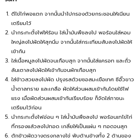
ตีไข่ไก่พอแตก จากนั้นนำไปกรองด้วยกระชอนให้เนียน
เตรียมไว้
นำกระทะตั้งไฟให้ร้อน ใส่น้ำมันพืชลงไป พอร้อนใส่หอม
ใหญ่ลงไปผัดให้สุกนิ่ม จากนั้นใส่กระเทียมสับลงไปผัดให้
เข้ากัน
ใส่เนื้อหมูลงไปผัดจนเกือบสุก จากนั้นใส่แครอท และถั่ว
ลันเตาลงไปผัดให้เข้ากันจนผักเกือบสุก
ใส่ข้าวสวยลงไปผัด ปรุงรสด้วยซอสมะเขือเทศ ซีอิ๊วขาว
น้ำตาลทราย และเกลือ ผัดให้ส่วนผสมเข้ากันโดยใช้ไฟ
แรง เมื่อผัดส่วนผสมเข้ากันเรียบร้อย ก็จัดใส่ภาชนะ
เตรียมไว้ก่อน
นำกระทะตั้งไฟอ่อน ๆ ใส่น้ำมันพืชลงไป พอร้อนเทไข่ไก่
ที่กรองแล้วลงไปทอด เกลี่ยให้เป็นแผ่น ๆ ทอดจนสุก
ตักข้าวผัดวางตรงกลางไข่ พับด้านข้างทั้ง 2 ด้านของ