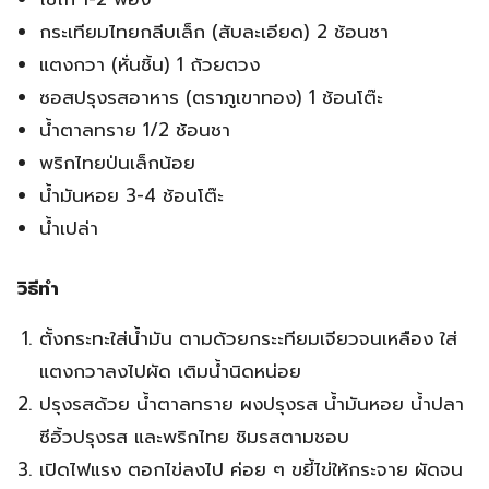
กระเทียมไทยกลีบเล็ก (สับละเอียด) 2 ช้อนชา
แตงกวา (หั่นชิ้น) 1 ถ้วยตวง
ซอสปรุงรสอาหาร (ตราภูเขาทอง) 1 ช้อนโต๊ะ
น้ำตาลทราย 1/2 ช้อนชา
พริกไทยป่นเล็กน้อย
น้ำมันหอย 3-4 ช้อนโต๊ะ
น้ำเปล่า
วิธีทำ
ตั้งกระทะใส่น้ำมัน ตามด้วยกระะทียมเจียวจนเหลือง ใส่
แตงกวาลงไปผัด เติมน้ำนิดหน่อย
ปรุงรสด้วย น้ำตาลทราย ผงปรุงรส น้ำมันหอย น้ำปลา
ซีอิ้วปรุงรส และพริกไทย ชิมรสตามชอบ
เปิดไฟแรง ตอกไข่ลงไป ค่อย ๆ ขยี้ไข่ให้กระจาย ผัดจน