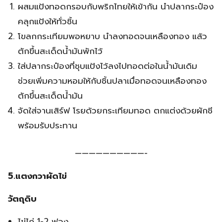
ผสมแป้งทอดกรอบกับพริกไทยให้เข้ากัน นำปลากระป๋อง
คลุกแป้งให้ทั่วชิ้น
โขลกกระเทียมพอหยาบ นำลงทอดจนเหลืองทอง แล้ว
ตักขึ้นสะเด็ดน้ำมันพักไว้
ใส่ปลากระป๋องที่ชุบแป้งไว้ลงไปทอดต่อในน้ำมันเดิม
ช่วยเพิ่มความหอมให้กับชิ้นปลาเมื่อทอดจนเหลืองทอง
ตักขึ้นสะเด็ดน้ำมัน
จัดใส่จานเสิร์ฟ โรยด้วยกระเทียมทอด ตกแต่งด้วยผักชี
พร้อมรับประทาน
——————————-
5.แตงกวาผัดไข่
วัตถุดิบ
ไข่ไก่ 1-2 ฟอง