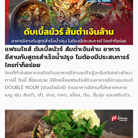
ข้อมูลแบบอินไซด์อื่น ๆได้ที่ Facebook : รีวิวอินไซด์ Website
: ชี้ช่องรวย
แฟรนไชส์ ดับเบิ้ลนัวร์ ส้มตำเงินล้าน อาหาร
อีสานกับสูตรสำเร็จน้ำปรุง ไมต้องมีประสบการร์
ใครทำก็อร่อย
ใครที่กำลังอยากจะเปิดร้านอาหารอีสานแต่ไม่รู้จะเริ่มต้นอย่างไรมา
ทางนี้ วันนี้ ชี้ช่องรวย มีอีกหนึ่งแฟรนไชส์ร้านอาหารอีสานแบรนด์
DOUBLE NOUR (ดับเบิ้ลนัวร์) ร้านอาหารอีสานที่มีหลากหลาย
เมนู เช่น ส้มตำ, ยำ, ย่าง, ทอด, เมี่ยง, ต้ม, จิ้มจุ่ม และเสริมด้วย
หมูกระทะ ย่างเนย ที่สามารถตอบโจทย์ทุกความต้องการของ
ลูกค้าได้อย่างครอบคลุม ที่ปัจจุบันขยายสาขาไปแล้วเกือบ 10
สาขา แฟรนไชส์ ดับเบิ้ลนัวร์ ยึดมั่นในคอนเซ็ป ใครทำ ใครตำ ก็
อร่อย ด้วยน้ำปรุงสำเร็จ สูตรเฉพาะกว่า 20 น้ำปรุง เช่น น้ำตำ
น้ำยำ น้ำต้ม น้ำจิ้มต่างๆ ช่วยให้สามารถปรุงอาหารได้ง่าย ลดขั้น