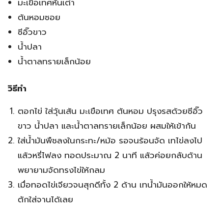
มะเขือเทศหั่นเต๋า
ต้นหอมซอย
ซีอิ๊วขาว
น้ำปลา
น้ำตาลทรายเล็กน้อย
วิธีทำ
ตอกไข่ ใส่วุ้นเส้น มะเขือเทศ ต้นหอม ปรุงรสด้วยซีอิ๊ว
ขาว น้ำปลา และน้ำตาลทรายเล็กน้อย ผสมให้เข้ากัน
ใส่น้ำมันพืชลงในกระทะ/หม้อ รอจนร้อนจัด เทไข่ลงไป
แล้วหรี่ไฟลง ทอดประมาณ 2 นาที แล้วค่อยกลับด้าน
พยายามจัดทรงไข่ให้กลม
เมื่อทอดไข่เจียวจนสุกดีทั้ง 2 ด้าน เทน้ำมันออกให้หมด
ตักใส่จานได้เลย