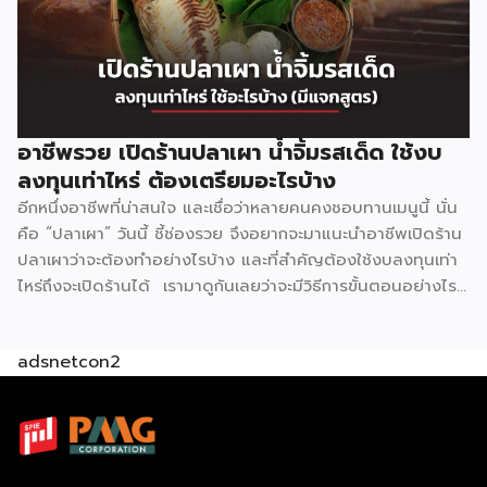
ตอนการทำ รสชาติเป็นมาตรฐานเดียวกันทุกครั้ง ไม่จำเป็นต้องใช้
เชฟมืออาชีพก็สามารถทำได้ ตอบโจทย์ได้เป็นอย่างดีสำหรับการ
เปิดร้านอาหารหมดกังวลเรื่องขาดพ่อครัวแม่ครัว สำหรับรูปแบบ
การลงทุนแฟรนไชส์ ดับเบิ้ลนัวร์ มีให้เลือกถึง 3 รูปแบบ แฟรน
ไชส์ Size S ราคา 149,000 บาท รูปแบบสำหรับ […]
อาชีพรวย เปิดร้านปลาเผา น้ำจิ้มรสเด็ด ใช้งบ
ลงทุนเท่าไหร่ ต้องเตรียมอะไรบ้าง
อีกหนึ่งอาชีพที่น่าสนใจ และเชื่อว่าหลายคนคงชอบทานเมนูนี้ นั่น
คือ “ปลาเผา” วันนี้ ชี้ช่องรวย จึงอยากจะมาแนะนำอาชีพเปิดร้าน
ปลาเผาว่าจะต้องทำอย่างไรบ้าง และที่สำคัญต้องใช้งบลงทุนเท่า
ไหร่ถึงจะเปิดร้านได้ เรามาดูกันเลยว่าจะมีวิธีการขั้นตอนอย่างไร
บ้าง ก่อนเริ่มเปิดร้านจะต้องเตรียมตัวอย่างไร ? มองหาทำเล
สำหรับขาย แน่นอนว่าการเปิดร้านขายอาหารจะต้องอาศัยทำเลที่มี
adsnetcon2
ผู้คนพลุกพล่อน เช่น ตลาดนัด แหล่งชุมชน ย่านธุรกิจ ย่าน
โรงงาน ย่านที่พักอาศัย แหล่งท่องเที่ยวเป็นต้น ซึ่งจะมีโอกาสขาย
ได้มาก มีแหล่งซื้อวัตถุดิบ สิ่งสำคัญที่สุด คือ ปลา เราควรจะมี
แหล่งซื้อวัตถุดิบที่ดีสดใหม่ ไม่ว่าจะเป็น ปลานิล ปลาทับทิม ปลา
ดุก สำคัญต้องได้ในราคาที่ดี และมีของให้ซื้ออยู่เสมอ นอกจากนี้