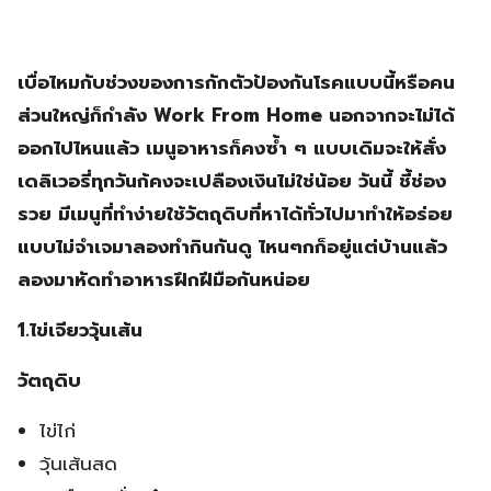
เบื่อไหมกับช่วงของการกักตัวป้องกันโรคแบบนี้หรือคน
ส่วนใหญ่ก็กำลัง Work From Home นอกจากจะไม่ได้
ออกไปไหนแล้ว เมนูอาหารก็คงซ้ำ ๆ แบบเดิมจะให้สั่ง
เดลิเวอรี่ทุกวันก้คงจะเปลืองเงินไม่ใช่น้อย วันนี้ ชี้ช่อง
รวย มีเมนูที่ทำง่ายใช้วัตถุดิบที่หาได้ทั่วไปมาทำให้อร่อย
แบบไม่จำเจมาลองทำกินกันดู ไหนๆกก็อยู่แต่บ้านแล้ว
ลองมาหัดทำอาหารฝึกฝีมือกันหน่อย
1.ไข่เจียววุ้นเส้น
วัตถุดิบ
ไข่ไก่
วุ้นเส้นสด