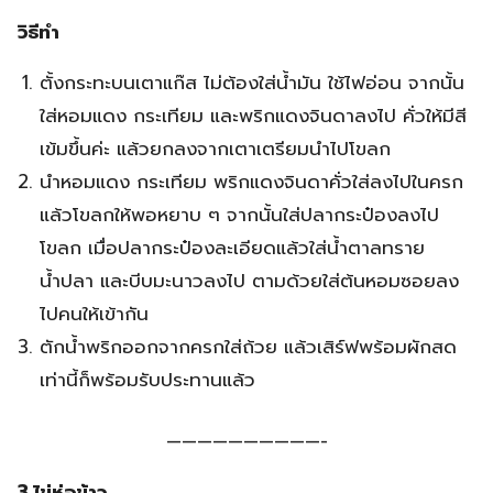
วิธีทำ
ตั้งกระทะบนเตาแก๊ส ไม่ต้องใส่น้ำมัน ใช้ไฟอ่อน จากนั้น
ใส่หอมแดง กระเทียม และพริกแดงจินดาลงไป คั่วให้มีสี
เข้มขึ้นค่ะ แล้วยกลงจากเตาเตรียมนำไปโขลก
นำหอมแดง กระเทียม พริกแดงจินดาคั่วใส่ลงไปในครก
แล้วโขลกให้พอหยาบ ๆ จากนั้นใส่ปลากระป๋องลงไป
โขลก เมื่อปลากระป๋องละเอียดแล้วใส่น้ำตาลทราย
น้ำปลา และบีบมะนาวลงไป ตามด้วยใส่ต้นหอมซอยลง
ไปคนให้เข้ากัน
ตักน้ำพริกออกจากครกใส่ถ้วย แล้วเสิร์ฟพร้อมผักสด
เท่านี้ก็พร้อมรับประทานแล้ว
——————————-
3.ไข่ห่อข้าว