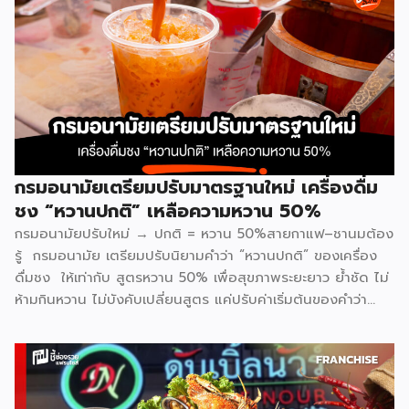
กรมอนามัยเตรียมปรับมาตรฐานใหม่ เครื่องดื่ม
ชง “หวานปกติ” เหลือความหวาน 50%
กรมอนามัยปรับใหม่ → ปกติ = หวาน 50%สายกาแฟ–ชานมต้อง
รู้ กรมอนามัย เตรียมปรับนิยามคำว่า “หวานปกติ” ของเครื่อง
ดื่มชง ให้เท่ากับ สูตรหวาน 50% เพื่อสุขภาพระยะยาว ย้ำชัด ไม่
ห้ามกินหวาน ไม่บังคับเปลี่ยนสูตร แค่ปรับค่าเริ่มต้นของคำว่า
“ปกติ” อยากหวานเพิ่ม ยังสั่งได้เหมือนเดิม ทั้งนี้ ประเด็นเรื่อง
การวัดเปอร์เซ็นต์ความหวานและความเท่ากันของแต่ละร้าน จะมี
การชี้แจงรายละเอียดเพิ่มเติมในการเปิดตัวอย่างเป็นทางการวันที่
11 กุมภาพันธ์นี้ แบรนด์ที่เข้าร่วม Inthanin / Cafe Amazon /
All Cafe / Bellinee’s / Black Canyon สามารถติดตาม