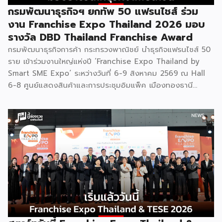
กรมพัฒนาธุรกิจฯ ยกทัพ 50 แฟรนไชส์ ร่วม
งาน Franchise Expo Thailand 2026 มอบ
รางวัล DBD Thailand Franchise Award
กรมพัฒนาธุรกิจการค้า กระทรวงพาณิชย์ นำธุรกิจแฟรนไชส์ 50
ราย เข้าร่วมงานใหญ่แห่งปี ‘Franchise Expo Thailand by
Smart SME Expo’ ระหว่างวันที่ 6-9 สิงหาคม 2569 ณ Hall
6-8 ศูนย์แสดงสินค้าและการประชุมอิมแพ็ค เมืองทองธานี
พร้อมจัดพิธีมอบรางวัล DBD Thailand Franchise Award
2026 ให้แก่ผู้ประกอบธุรกิจแฟรนไชส์ที่อยู่ในการส่งเสริมสนับสนุน
ของกรมฯ นายพูนพงษ์ นัยนาภากรณ์ อธิบดีกรมพัฒนาธุรกิจ
การค้า กระทรวงพาณิชย์ เปิดเผยภายหลังเป็นประธานเปิดงาน
“งานแฟรนไชส์ เอ็กซ์โป ไทยแลนด์ บาย สมาร์ท เอสเอ็มอี เอ็กซ์
โป (Franchise Expo Thailand by Smart SME Expo)” ซึ่ง
เป็นงานแสดงธุรกิจแฟรนไชส์ชั้นนำที่จัดขึ้นโดย บริษัท พีเอ็มจี
คอร์ปอเรชัน จำกัด เพื่อยกระดับศักยภาพของผู้ประกอบการและ
เจ้าของธุรกิจที่ต้องการขยายกิจการผ่านระบบแฟรนไชส์ […]