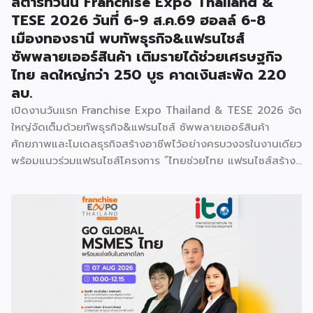
สตาร์ทวันนี้ Franchise Expo Thailand &
TESE 2026 วันที่ 6-9 ส.ค.69 ฮอลล์ 6-8
เมืองทองธานี พบทัพธุรกิจ&แฟรนไชส์
ซัพพลายเออร์สินค้า เติมรายได้ช่วยเศรษฐกิจ
ไทย ลดใหญ่กว่า 250 บูธ คาดเงินสะพัด 220
ลบ.
เปิดงานวันแรก Franchise Expo Thailand & TESE 2026 จัด
ใหญ่จัดเต็มด้วยทัพธุรกิจ&แฟรนไชส์ ซัพพลายเออร์สินค้า
ศักยภาพและโมเดลธุรกิจสร้างอาชีพไว้อย่างครบวงจรในงานเดียว
พร้อมแนวร่วมแฟรนไชส์โครงการ “ไทยช่วยไทย แฟรนไชส์สร้าง
อาชีพ พลัส” ที่รัฐช่วยจ่ายค่าแฟรนไชส์ 50% มาเสริมทัพในงาน
รวมกว่า 250 บูธ บนพื้นที่ 15,000 ตารางเมตร หวังเป็นทาง
เลือกสร้างรายได้เพิ่มและพยุงเศรษฐกิจไทยให้ฟื้นตัว เสิร์ฟครบ
จบในงานด้วยสินเชื่อ และทำเลทองทั่วประเทศ พร้อมเสวนาให้
ความรู้โดยผู้ทรงคุณวุฒิคับคั่ง และกิจกรรมเจรจาจับคู่ธุรกิจทั้งใน
และต่างประเทศ งานจัดต่อเนื่องระหว่างวันที่ 6-9 สิงหาคมนี้ ที่
ฮอลล์ 6-8 อิมแพ็คเมืองทองธานี คาดเม็ดเงินสะพัดในงานราว
220 ล้านบาท นายพูนพงษ์ นัยนาภากรณ์ อธิบดีกรมพัฒนา
ธุรกิจการค้า กระทรวงพาณิชย์ กล่าวว่า งาน ” Franchise Expo