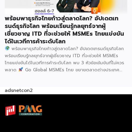
Thailand & Thailand E-Commerce Selection Expo
(TESE 2026) เป็นเวทีแสดงธุรกิจแฟรนไชส์และโซลูชั่นส์แบบครบ
พร้อมพาธุรกิจไทยก้าวสู่ตลาดโลก? อัปเดตเท
วงจร […]
รนด์ธุรกิจโลก พร้อมเรียนรู้กลยุทธ์จากผู้
เชี่ยวชาญ ITD ที่จะช่วยให้ MSMEs ไทยแข่งขัน
ได้ในเวทีการค้าระดับโลก
พร้อมพาธุรกิจไทยก้าวสู่ตลาดโลก? อัปเดตเทรนด์ธุรกิจโลก
พร้อมเรียนรู้กลยุทธ์จากผู้เชี่ยวชาญ ITD ที่จะช่วยให้ MSMEs
ไทยแข่งขันได้ในเวทีการค้าระดับโลก พบ 3 หัวข้อเข้มข้นที่ไม่ควร
พลาด
Go Global MSMEs ไทย ขยายตลาดต่างประเทศ
อย่างมั่นใจ
Green & ESG ปรับธุรกิจให้พร้อมรับกติกาการ
ค้าใหม่ สร้างความได้เปรียบในการแข่งขัน Cross Border E-
adsnetcon2
Commerce เปิดตลาดจีน ติดอาวุธ SMEs ไทย สู่ผู้บริโภค
ออนไลน์ ครบทั้งความรู้ เทรนด์ และโอกาสใหม่สำหรับเจ้าของ
ธุรกิจ ผู้ประกอบการ และผู้ที่กำลังวางแผนขยายตลาด
7
สิงหาคม 2569 | 10.00 – 12.15 น.
Franchise Expo
Thailand 2026 by SMART SME EXPO
[…]