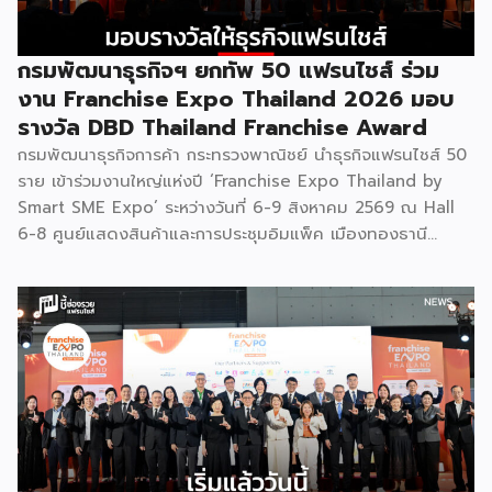
ทางสู่การเปิดตลาดใหม่ เพื่อพา “แฟรนไชส์ไทย” เติบโตไกลใน
ตลาดโลก ด้วยบทบาท Export Co-pilot ที่พร้อมเคียงข้าง
ธุรกิจไทยในทุกเส้นทาง FacebookFacebookXXLINELine
กรมพัฒนาธุรกิจฯ ยกทัพ 50 แฟรนไชส์ ร่วม
งาน Franchise Expo Thailand 2026 มอบ
รางวัล DBD Thailand Franchise Award
กรมพัฒนาธุรกิจการค้า กระทรวงพาณิชย์ นำธุรกิจแฟรนไชส์ 50
ราย เข้าร่วมงานใหญ่แห่งปี ‘Franchise Expo Thailand by
Smart SME Expo’ ระหว่างวันที่ 6-9 สิงหาคม 2569 ณ Hall
6-8 ศูนย์แสดงสินค้าและการประชุมอิมแพ็ค เมืองทองธานี
พร้อมจัดพิธีมอบรางวัล DBD Thailand Franchise Award
2026 ให้แก่ผู้ประกอบธุรกิจแฟรนไชส์ที่อยู่ในการส่งเสริมสนับสนุน
ของกรมฯ นายพูนพงษ์ นัยนาภากรณ์ อธิบดีกรมพัฒนาธุรกิจ
การค้า กระทรวงพาณิชย์ เปิดเผยภายหลังเป็นประธานเปิดงาน
“งานแฟรนไชส์ เอ็กซ์โป ไทยแลนด์ บาย สมาร์ท เอสเอ็มอี เอ็กซ์
โป (Franchise Expo Thailand by Smart SME Expo)” ซึ่ง
เป็นงานแสดงธุรกิจแฟรนไชส์ชั้นนำที่จัดขึ้นโดย บริษัท พีเอ็มจี
คอร์ปอเรชัน จำกัด เพื่อยกระดับศักยภาพของผู้ประกอบการและ
เจ้าของธุรกิจที่ต้องการขยายกิจการผ่านระบบแฟรนไชส์ […]