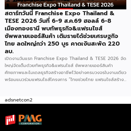
สตาร์ทวันนี้ Franchise Expo Thailand &
TESE 2026 วันที่ 6-9 ส.ค.69 ฮอลล์ 6-8
เมืองทองธานี พบทัพธุรกิจ&แฟรนไชส์
ซัพพลายเออร์สินค้า เติมรายได้ช่วยเศรษฐกิจ
ไทย ลดใหญ่กว่า 250 บูธ คาดเงินสะพัด 220
ลบ.
เปิดงานวันแรก Franchise Expo Thailand & TESE 2026 จัด
ใหญ่จัดเต็มด้วยทัพธุรกิจ&แฟรนไชส์ ซัพพลายเออร์สินค้า
ศักยภาพและโมเดลธุรกิจสร้างอาชีพไว้อย่างครบวงจรในงานเดียว
พร้อมแนวร่วมแฟรนไชส์โครงการ “ไทยช่วยไทย แฟรนไชส์สร้าง
อาชีพ พลัส” ที่รัฐช่วยจ่ายค่าแฟรนไชส์ 50% มาเสริมทัพในงาน
รวมกว่า 250 บูธ บนพื้นที่ 15,000 ตารางเมตร หวังเป็นทาง
adsnetcon2
เลือกสร้างรายได้เพิ่มและพยุงเศรษฐกิจไทยให้ฟื้นตัว เสิร์ฟครบ
จบในงานด้วยสินเชื่อ และทำเลทองทั่วประเทศ พร้อมเสวนาให้
ความรู้โดยผู้ทรงคุณวุฒิคับคั่ง และกิจกรรมเจรจาจับคู่ธุรกิจทั้งใน
และต่างประเทศ งานจัดต่อเนื่องระหว่างวันที่ 6-9 สิงหาคมนี้ ที่
ฮอลล์ 6-8 อิมแพ็คเมืองทองธานี คาดเม็ดเงินสะพัดในงานราว