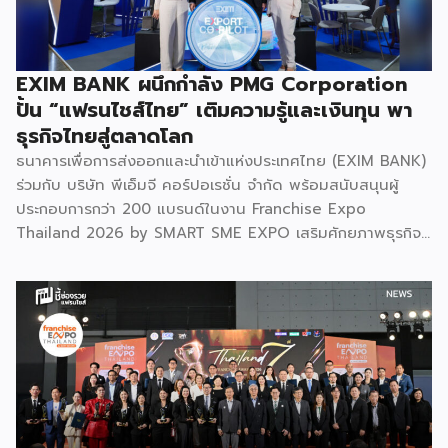
EXIM BANK ผนึกกำลัง PMG Corporation
ปั้น “แฟรนไชส์ไทย” เติมความรู้และเงินทุน พา
ธุรกิจไทยสู่ตลาดโลก
ธนาคารเพื่อการส่งออกและนำเข้าแห่งประเทศไทย (EXIM BANK)
ร่วมกับ บริษัท พีเอ็มจี คอร์ปอเรชั่น จำกัด พร้อมสนับสนุนผู้
ประกอบการกว่า 200 แบรนด์ในงาน Franchise Expo
Thailand 2026 by SMART SME EXPO เสริมศักยภาพธุรกิจ
แฟรนไชส์ไทยด้วย “ความรู้” และ “เงินทุน” ทั้งด้านการ
บริหารธุรกิจ การวางแผนการเงิน และการบริหารความเสี่ยง
เตรียมความพร้อมสำหรับการขยายตลาดสู่ต่างประเทศ โดยการ
จัดงานครั้งนี้คาดว่าจะสร้างมูลค่าทางเศรษฐกิจราว 220 ล้านบาท
แฟรนไชส์ไม่ใช่เพียงโมเดลธุรกิจ แต่คือ โอกาสในการต่อยอด
แบรนด์ไทยให้ก้าวสู่ตลาดใหม่ EXIM BANK จึงผนึกกำลัง
พันธมิตร สนับสนุนผู้ประกอบการไทยให้พร้อม ขยายธุรกิจ สร้าง
แบรนด์ และเปิดตลาดต่างประเทศ EXIM BANK พร้อมร่วมเดิน