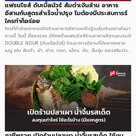
แฟรนไชส์ ดับเบิ้ลนัวร์ ส้มตำเงินล้าน อาหาร
อีสานกับสูตรสำเร็จน้ำปรุง ไมต้องมีประสบการร์
ใครทำก็อร่อย
ใครที่กำลังอยากจะเปิดร้านอาหารอีสานแต่ไม่รู้จะเริ่มต้นอย่างไรมา
ทางนี้ วันนี้ ชี้ช่องรวย มีอีกหนึ่งแฟรนไชส์ร้านอาหารอีสานแบรนด์
DOUBLE NOUR (ดับเบิ้ลนัวร์) ร้านอาหารอีสานที่มีหลากหลาย
เมนู เช่น ส้มตำ, ยำ, ย่าง, ทอด, เมี่ยง, ต้ม, จิ้มจุ่ม และเสริมด้วย
หมูกระทะ ย่างเนย ที่สามารถตอบโจทย์ทุกความต้องการของ
ลูกค้าได้อย่างครอบคลุม ที่ปัจจุบันขยายสาขาไปแล้วเกือบ 10
สาขา แฟรนไชส์ ดับเบิ้ลนัวร์ ยึดมั่นในคอนเซ็ป ใครทำ ใครตำ ก็
อร่อย ด้วยน้ำปรุงสำเร็จ สูตรเฉพาะกว่า 20 น้ำปรุง เช่น น้ำตำ
น้ำยำ น้ำต้ม น้ำจิ้มต่างๆ ช่วยให้สามารถปรุงอาหารได้ง่าย ลดขั้น
ตอนการทำ รสชาติเป็นมาตรฐานเดียวกันทุกครั้ง ไม่จำเป็นต้องใช้
เชฟมืออาชีพก็สามารถทำได้ ตอบโจทย์ได้เป็นอย่างดีสำหรับการ
เปิดร้านอาหารหมดกังวลเรื่องขาดพ่อครัวแม่ครัว สำหรับรูปแบบ
การลงทุนแฟรนไชส์ ดับเบิ้ลนัวร์ มีให้เลือกถึง 3 รูปแบบ แฟรน
ไชส์ Size S ราคา 149,000 บาท รูปแบบสำหรับ […]
อาชีพรวย เปิดร้านปลาเผา น้ำจิ้มรสเด็ด ใช้งบ