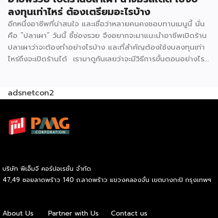
ลงทุนเท่าไหร่ ต้องเตรียมอะไรบ้าง
อีกหนึ่งอาชีพที่น่าสนใจ และเชื่อว่าหลายคนคงชอบทานเมนูนี้ นั่น
คือ “ปลาเผา” วันนี้ ชี้ช่องรวย จึงอยากจะมาแนะนำอาชีพเปิดร้าน
ปลาเผาว่าจะต้องทำอย่างไรบ้าง และที่สำคัญต้องใช้งบลงทุนเท่า
ไหร่ถึงจะเปิดร้านได้ เรามาดูกันเลยว่าจะมีวิธีการขั้นตอนอย่างไร
บ้าง ก่อนเริ่มเปิดร้านจะต้องเตรียมตัวอย่างไร ? มองหาทำเล
สำหรับขาย แน่นอนว่าการเปิดร้านขายอาหารจะต้องอาศัยทำเลที่มี
adsnetcon2
ผู้คนพลุกพล่อน เช่น ตลาดนัด แหล่งชุมชน ย่านธุรกิจ ย่าน
โรงงาน ย่านที่พักอาศัย แหล่งท่องเที่ยวเป็นต้น ซึ่งจะมีโอกาสขาย
ได้มาก มีแหล่งซื้อวัตถุดิบ สิ่งสำคัญที่สุด คือ ปลา เราควรจะมี
แหล่งซื้อวัตถุดิบที่ดีสดใหม่ ไม่ว่าจะเป็น ปลานิล ปลาทับทิม ปลา
ดุก สำคัญต้องได้ในราคาที่ดี และมีของให้ซื้ออยู่เสมอ นอกจากนี้
จะเป็นวัตถุดิบอื่น ๆ อย่าง ผักต่าง ๆ ก็วรเลือกที่สดใหม่มีคุณภาพ
ดี มีสูตรน้ำจิ้มรสเด็ด อีกหนึ่งสิ่งสำคัญที่ไม่ได้คงหนีไม่พันน้ำจิ้ม
บริษัท พีเอ็มจี คอร์ปอเรชั่น จำกัด
เพราะแน่นอนว่าปลาย่างก็ต้องทานคู่กับน้ำจิ้มรสแซ่บไม่ว่าจะเป็น
47,49 ซอยลาดพร้าว 140 ถ.ลาดพร้าว แขวงคลองจั่น เขตบางกะปิ กรุงเทพฯ
น้ำจิ้มซีฟู้ด น้ำจิ้มถั่ว เป็นต้น ฉะนั้นเราจะต้องมีสูตรเด็ดหรือทำให้
ถูกปากลูกค้ามากที่สุด เตรียมเงินลงทุน สำหรับการเปิดร้านใหม่
จำเป็นต้องจัดเตรียมอุปกรณ์หลายอย่างอยู่พอสมควร เราจะมี
About Us
Partner with Us
Contact us