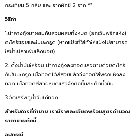
กระเทียม 5 กลีบ และ รากผักชี 2 ราก **
วิธีทำ
1.นำคางกุ้งมาผสมกับส่วนผสมทั้งหมด (ยกเว้นพริกแห้ง)
ตะไคร้ซอยและใบมะกรูด (หากแป้งที่ใส่ทำให้แป้งไปสามารถ
ใส่น้ำเปล่าเพิ่มเล็กน้อย)
2. ตั้งน้ำมันให้ร้อน นำคางกุ้งลงทอดแล้วตามด้วยตะไคร้
กับใบมะกรูด เมื่อทอดได้สีสวยแล้วจึงค่อยใส่พริกแห้งลง
ทอด เมื่อทอดสีสวยหมดแล้วจึงตักขึ้นสะเด็ดน้ำมัน
3.จัดเสิร์ฟคู่น้ำจิ้มไก่ทอด
สำหรับใครที่ทำขาย เรามีรายละเอียดพร้อมสูตรคำนวณ
ราคาขายดังนี้
อุปกรณ์