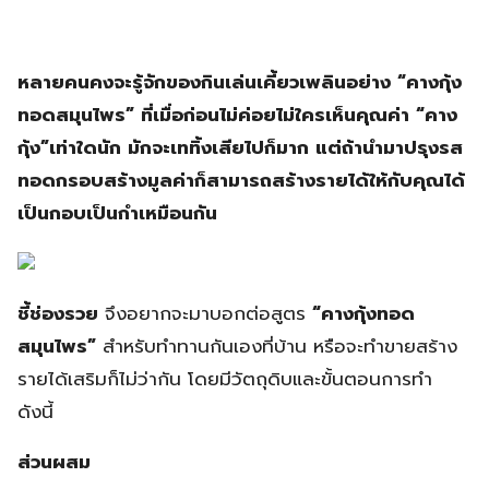
หลายคนคงจะรู้จักของกินเล่นเคี้ยวเพลินอย่าง “คางกุ้ง
ทอดสมุนไพร” ที่เมื่อก่อนไม่ค่อยไม่ใครเห็นคุณค่า “คาง
กุ้ง”เท่าใดนัก มักจะเททิ้งเสียไปก็มาก แต่ถ้านำมาปรุงรส
ทอดกรอบสร้างมูลค่าก็สามารถสร้างรายได้ให้กับคุณได้
เป็นกอบเป็นกำเหมือนกัน
ชี้ช่องรวย
จึงอยากจะมาบอกต่อสูตร
“คางกุ้งทอด
สมุนไพร”
สำหรับทำทานกันเองที่บ้าน หรือจะทำขายสร้าง
รายได้เสริมก็ไม่ว่ากัน โดยมีวัตถุดิบและขั้นตอนการทำ
ดังนี้
ส่วนผสม