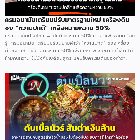
กรมอนามัยเตรียมปรับมาตรฐานใหม่ เครื่องดื่ม
ชง “หวานปกติ” เหลือความหวาน 50%
กรมอนามัยปรับใหม่ → ปกติ = หวาน 50%สายกาแฟ–ชานมต้อง
รู้ กรมอนามัย เตรียมปรับนิยามคำว่า “หวานปกติ” ของเครื่อง
ดื่มชง ให้เท่ากับ สูตรหวาน 50% เพื่อสุขภาพระยะยาว ย้ำชัด ไม่
ห้ามกินหวาน ไม่บังคับเปลี่ยนสูตร แค่ปรับค่าเริ่มต้นของคำว่า
“ปกติ” อยากหวานเพิ่ม ยังสั่งได้เหมือนเดิม ทั้งนี้ ประเด็นเรื่อง
การวัดเปอร์เซ็นต์ความหวานและความเท่ากันของแต่ละร้าน จะมี
การชี้แจงรายละเอียดเพิ่มเติมในการเปิดตัวอย่างเป็นทางการวันที่
11 กุมภาพันธ์นี้ แบรนด์ที่เข้าร่วม Inthanin / Cafe Amazon /
All Cafe / Bellinee’s / Black Canyon สามารถติดตาม
ข้อมูลแบบอินไซด์อื่น ๆได้ที่ Facebook : รีวิวอินไซด์ Website
: ชี้ช่องรวย