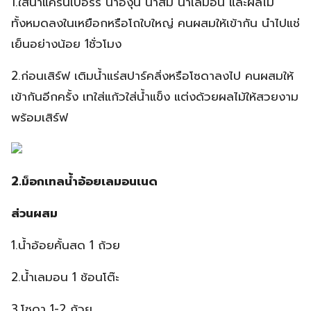
1.ใส่น้ำแครนเบอร์รี น้ำองุ่น น้ำส้ม น้ำเลมอน และผลไม้
ทั้งหมดลงในเหยือกหรือโถใบใหญ่ คนผสมให้เข้ากัน นำไปแช่
เย็นอย่างน้อย 1ชั่วโมง
2.ก่อนเสิร์ฟ เติมน้ำแร่สปาร์คลิ่งหรือโซดาลงไป คนผสมให้
เข้ากันอีกครั้ง เทใส่แก้วใส่น้ำแข็ง แต่งด้วยผลไม้ให้สวยงาม
พร้อมเสิร์ฟ
2.ม็อกเทลน้ำอ้อยเลมอนเนด
ส่วนผสม
1.น้ำอ้อยคั้นสด 1 ถ้วย
2.น้ำเลมอน 1 ช้อนโต๊ะ
3.โซดา 1-2 ถ้วย