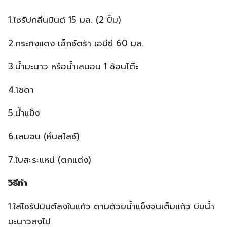
1.ไซรัปกลิ่นมินต์ 15 มล. (2 ปั๊ม)
2.กระทิงแดง เอ็กซ์ตร้า เอบีซี 60 มล.
3.น้ำมะนาว หรือน้ำเลมอน 1 ช้อนโต๊ะ
4.โซดา
5.น้ำแข็ง
6.เลมอน (หั่นสไลซ์)
7.ใบสะระแหน่ (ตกแต่ง)
วิธีทำ
1.ใส่ไซรัปมินต์ลงในแก้ว ตามด้วยน้ำแข็งจนเต็มแก้ว บีบน้ำ
มะนาวลงไป