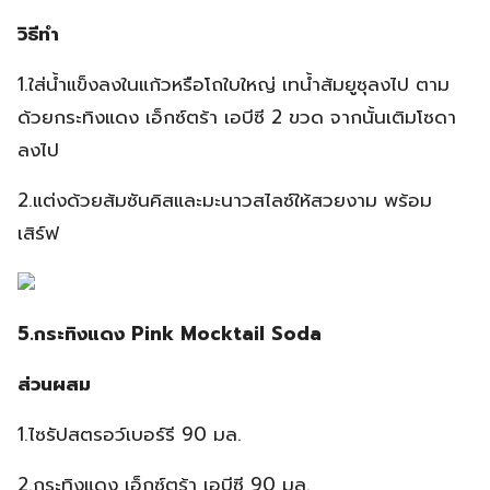
วิธีทำ
1.ใส่น้ำแข็งลงในแก้วหรือโถใบใหญ่ เทน้ำส้มยูซุลงไป ตาม
ด้วยกระทิงแดง เอ็กซ์ตร้า เอบีซี 2 ขวด จากนั้นเติมโซดา
ลงไป
2.แต่งด้วยส้มซันคิสและมะนาวสไลซ์ให้สวยงาม พร้อม
เสิร์ฟ
5.กระทิงแดง Pink Mocktail Soda
ส่วนผสม
1.ไซรัปสตรอว์เบอร์รี 90 มล.
2.กระทิงแดง เอ็กซ์ตร้า เอบีซี 90 มล.