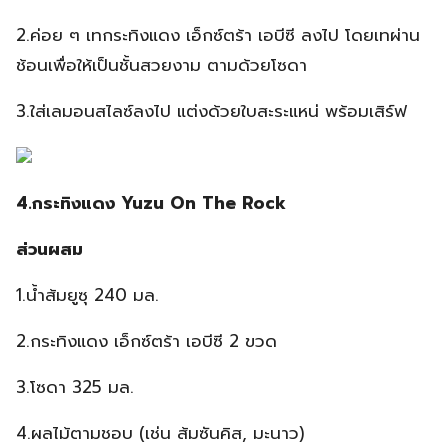
2.ค่อย ๆ เทกระทิงแดง เอ็กซ์ตร้า เอบีซี ลงไป โดยเทผ่าน
ช้อนเพื่อให้เป็นชั้นสวยงาม ตามด้วยโซดา
3.ใส่เลมอนสไลซ์ลงไป แต่งด้วยใบสะระแหน่ พร้อมเสิร์ฟ
4.กระทิงแดง Yuzu On The Rock
ส่วนผสม
1.น้ำส้มยูซุ 240 มล.
2.กระทิงแดง เอ็กซ์ตร้า เอบีซี 2 ขวด
3.โซดา 325 มล.
4.ผลไม้ตามชอบ (เช่น ส้มซันคิส, มะนาว)