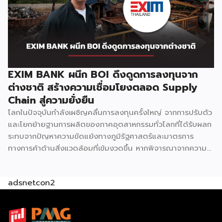
ที่ไม่เหมือนใคร เช่น CHEESE BURN SERIES (ชีสเบิร์นซีรี่) เป็น
หมวดเมนูขายดีอันดับหนึ่ง ซึ่งทางแบรนด์คิดค้นสูตรครีมชีสให้มี
ความนุ่ม ละมุน รสชาติอร่อย ไม่เหมือนใคร เพราะใช้ครีมชีสแท้
เป็นวัตถุดิบหลัก นอกจากนี้ AKIKO´S TEA ยังให้ความสำคัญใน
การคัดเลือกใบชา ที่เป็นวัตถุดิบหลักของเครื่องดื่มแต่ละแก้ว โดย
ต้องการให้เครื่องดื่มแต่ละเมนูมีรสชาติที่ดี […]
EXIM BANK ผนึก BOI ดึงดูดการลงทุนจาก
ต่างชาติ สร้างความเชื่อมโยงตลอด Supply
Chain สู่ความยั่งยืน
โลกในปัจจุบันกำลังเผชิญคลื่นการลงทุนครั้งใหญ่ จากการปรับตัว
และโยกย้ายฐานการผลิตของภาคอุตสาหกรรมทั่วโลกที่ได้รับผลก
ระทบจากปัญหาความขัดแย้งทางภูมิรัฐศาสตร์และมาตรการ
ทางการค้าด้านสิ่งแวดล้อมที่เข้มงวดขึ้น หากพิจารณาจากความ
โดดเด่นในแง่ทำเลที่ตั้งและความพร้อมด้านโครงสร้างพื้นฐาน
ตอนนี้อาจเป็นโอกาสทองของไทยที่จะดึงดูดเม็ดเงินลงทุนจาก
adsnetcon2
ต่างชาติเข้ามาสร้างฐานอุตสาหกรรมใหม่ เพื่อขับเคลื่อนการ
เติบโตทางเศรษฐกิจในระยะยาว อย่างไรก็ดี โจทย์ดังกล่าวไม่ใช่
เรื่องง่าย ไทยต้องแข่งขันกับอีกหลายประเทศที่ต้องการดึงดูด
เม็ดเงินลงทุนเพื่อสร้างฐานอุตสาหกรรมในประเทศของตัวเองเช่น