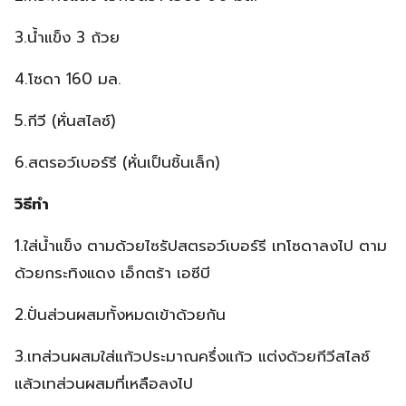
3.น้ำแข็ง 3 ถ้วย
4.โซดา 160 มล.
5.กีวี (หั่นสไลซ์)
6.สตรอว์เบอร์รี (หั่นเป็นชิ้นเล็ก)
วิธีทำ
1.ใส่น้ำแข็ง ตามด้วยไซรัปสตรอว์เบอร์รี เทโซดาลงไป ตาม
ด้วยกระทิงแดง เอ็กตร้า เอซีบี
2.ปั่นส่วนผสมทั้งหมดเข้าด้วยกัน
3.เทส่วนผสมใส่แก้วประมาณครึ่งแก้ว แต่งด้วยกีวีสไลซ์
แล้วเทส่วนผสมที่เหลือลงไป