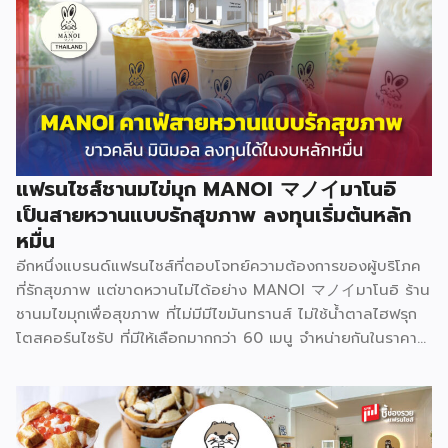
แฟรนไชส์ชานมไข่มุก MANOI マノイมาโนอิ
เป็นสายหวานแบบรักสุขภาพ ลงทุนเริ่มต้นหลัก
หมื่น
อีกหนึ่งแบรนด์แฟรนไชส์ที่ตอบโจทย์ความต้องการของผู้บริโภค
ที่รักสุขภาพ แต่ขาดหวานไม่ได้อย่าง MANOI マノイมาโนอิ ร้าน
ชานมไขมุกเพื่อสุขภาพ ที่ไม่มีมีไขมันทรานส์ ไม่ใช้น้ำตาลไฮฟรุก
โตสคอร์นไซรัป ที่มีให้เลือกมากกว่า 60 เมนู จำหน่ายกันในราคา
เริ่มต้น 25 บาท ปัจจุบันขยายสาขาไปแล้วกว่า 190 สาขาทั่ว
ประเทศ MANOI マノイมาโนอิ สร้างความโดดเด่นที่ไม่เหมือน
ใครด้วยคอนเซ็ปต์หลักคือ “เครื่องดื่มที่ไม่ทำร้ายสุขภาพ” และ
พัฒนาสูตรเครื่องดื่มที่ใช้ความหวานจากธรรมชาติที่ช่วยเผาผลาญ