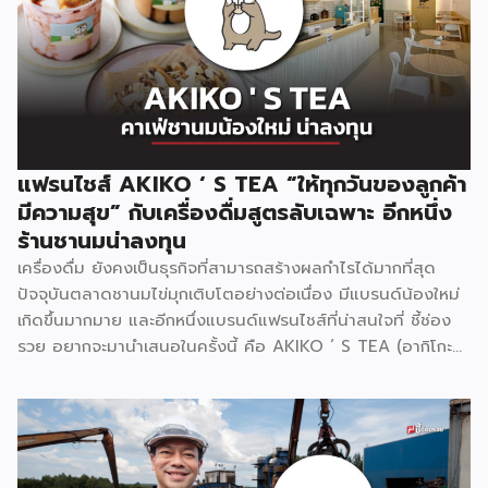
ได้จริง มาใช้ทดแทนน้ำตาลไฮฟรุกโตสคอร์นไซรัป ซึ่งเป็นน้ำตาล
สังเคราะห์ที่ก่อให้เกิดโรคได้หลายอย่าง เช่น โรคหัวใจ ความดัน
เบาหวาน ไขมันพอกตับ รวมถึงการเลือกใช้วัตถุดิบไม่มีไขมัน
ทรานส์ ไม่ใส่สารกันบูด ส่วนชาและไข่มุกก็ต้มสดใหม่วันต่อวันอีก
ด้วย ปัจจุบันมีเมนูให้เลือกมากกว่า 60 เมนู นอกจากเมนูชานม
ไข่มุกที่เป็นกลุ่มชาใต้หวัน กลุ่มนมสด กลุ่มชาผลไม้ กลุ่มโซดา
หอมกลมกล่อมหวานกำลังดี ยังมีโกโก้พรีเมียมเข้มข้น กาแฟสด
แฟรนไชส์ AKIKO ‘ S TEA “ให้ทุกวันของลูกค้า
จากไร่ของเกษตรในชุมชน มัทฉะแท้100% จากเมืองนิชิโอะ
มีความสุข” กับเครื่องดื่มสูตรลับเฉพาะ อีกหนึ่ง
ประเทศญี่ปุ่น กลุ่มชาไทยสไตล์แบบไทยไทย กลุ่ม Topping และ
ร้านชานมน่าลงทุน
เมนูใหม่ ๆ ตามเทศกาล รวมถึงชาหมักเพื่อสุขภาพ KOMBUCHA
เครื่องดื่ม ยังคงเป็นธุรกิจที่สามารถสร้างผลกำไรได้มากที่สุด
จำหน่ายในราคาเริ่มต้น 25 บาท […]
ปัจจุบันตลาดชานมไข่มุกเติบโตอย่างต่อเนื่อง มีแบรนด์น้องใหม่
เกิดขึ้นมากมาย และอีกหนึ่งแบรนด์แฟรนไชส์ที่น่าสนใจที่ ชี้ช่อง
รวย อยากจะมานำเสนอในครั้งนี้ คือ AKIKO ‘ S TEA (อากิโกะที)
ที่เปิดตัวได้ไม่นานขยายสาขาไปแล้วกว่า 30 สาขา แฟรนไชส์
AKIKO ‘ S TEA สร้างจุดเด่นด้วยการมีเมนูให้เลือกเยอะถึง 90
เมนู ไม่ว่าจะเป็นชีสเบิร์น ชาไต้หวัน ชาไทย ชาเขียว มัทฉะ กาแฟ
โบราณ ชาผลไม้ ชามะลิ สมูทตี้ เมนูผสมนม และอื่น ๆ โดยแต่ละ
เมนูนั้นเป็นสูตรที่คิดต้นขึ้นเอง สร้างความเป็นเอกลักษณ์เฉพาะตัว