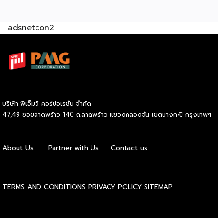
อย่างมั่นใจ
Green & ESG ปรับธุรกิจให้พร้อมรับกติกาการ
ค้าใหม่ สร้างความได้เปรียบในการแข่งขัน Cross Border E-
adsnetcon2
Commerce เปิดตลาดจีน ติดอาวุธ SMEs ไทย สู่ผู้บริโภค
ออนไลน์ ครบทั้งความรู้ เทรนด์ และโอกาสใหม่สำหรับเจ้าของ
ธุรกิจ ผู้ประกอบการ และผู้ที่กำลังวางแผนขยายตลาด
7
สิงหาคม 2569 | 10.00 – 12.15 น.
Franchise Expo
Thailand 2026 by SMART SME EXPO
[…]
บริษัท พีเอ็มจี คอร์ปอเรชั่น จำกัด
47,49 ซอยลาดพร้าว 140 ถ.ลาดพร้าว แขวงคลองจั่น เขตบางกะปิ กรุงเทพฯ
About Us
Partner with Us
Contact us
TERMS AND CONDITIONS
PRIVACY POLICY
SITEMAP