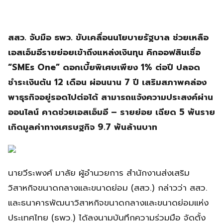
สสว. จับมือ ธพว. ขับเคลื่อนนโยบายรัฐบาล ช่วยเหลือ
เอสเอ็มอีรายย่อยเข้าถึงแหล่งเงินทุน คิกออฟสินเชื่อ
“SMEs One” ดอกเบี้ยพิเศษเพียง 1% ต่อปี ปลอด
ชำระเงินต้น 12 เดือน ผ่อนนาน 7 ปี เสริมสภาพคล่อง
พาธุรกิจอยู่รอดไปต่อได้ สามารถแจ้งความประสงค์ผ่าน
ออนไลน์ คาดช่วยเอสเอ็มอี – รายย่อย เฉียด 5 พันราย
เกิดมูลค่าทางเศรษฐกิจ 9.7 พันล้านบาท
นายวีระพงศ์ มาลัย ผู้อํานวยการ สํานักงานส่งเสริม
วิสาหกิจขนาดกลางและขนาดย่อม (สสว.) กล่าวว่า สสว.
และธนาคารพัฒนาวิสาหกิจขนาดกลางและขนาดย่อมแห่ง
ประเทศไทย (ธพว.) ได้ลงนามบันทึกความร่วมมือ จัดตั้ง