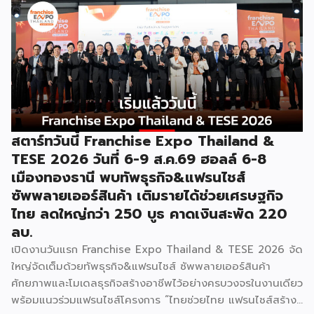
การค้า กระทรวงพาณิชย์ เปิดเผยภายหลังเป็นประธานเปิดงาน
“งานแฟรนไชส์ เอ็กซ์โป ไทยแลนด์ บาย สมาร์ท เอสเอ็มอี เอ็กซ์
โป (Franchise Expo Thailand by Smart SME Expo)” ซึ่ง
เป็นงานแสดงธุรกิจแฟรนไชส์ชั้นนำที่จัดขึ้นโดย บริษัท พีเอ็มจี
คอร์ปอเรชัน จำกัด เพื่อยกระดับศักยภาพของผู้ประกอบการและ
เจ้าของธุรกิจที่ต้องการขยายกิจการผ่านระบบแฟรนไชส์ […]
สตาร์ทวันนี้ Franchise Expo Thailand &
TESE 2026 วันที่ 6-9 ส.ค.69 ฮอลล์ 6-8
เมืองทองธานี พบทัพธุรกิจ&แฟรนไชส์
ซัพพลายเออร์สินค้า เติมรายได้ช่วยเศรษฐกิจ
ไทย ลดใหญ่กว่า 250 บูธ คาดเงินสะพัด 220
ลบ.
เปิดงานวันแรก Franchise Expo Thailand & TESE 2026 จัด
ใหญ่จัดเต็มด้วยทัพธุรกิจ&แฟรนไชส์ ซัพพลายเออร์สินค้า
ศักยภาพและโมเดลธุรกิจสร้างอาชีพไว้อย่างครบวงจรในงานเดียว
พร้อมแนวร่วมแฟรนไชส์โครงการ “ไทยช่วยไทย แฟรนไชส์สร้าง