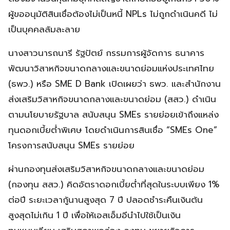
ผู้ขออนุมัติสินเชื่อต้องไม่เป็นหนี้ NPLs ไม่ถูกดำเนินคดี ไม่
เป็นบุคคลล้มละลาย
นางสาวนารถนารี รัฐปัตย์ กรรมการผู้จัดการ ธนาคาร
พัฒนาวิสาหกิจขนาดกลางและขนาดย่อมแห่งประเทศไทย
(ธพว.) หรือ SME D Bank เปิดเผยว่า ธพว. และสำนักงาน
ส่งเสริมวิสาหกิจขนาดกลางและขนาดย่อม (สสว.) ดำเนิน
ตามนโยบายรัฐบาล สนับสนุน SMEs รายย่อยเข้าถึงแหล่ง
ทุนดอกเบี้ยต่ำพิเศษ โดยดำเนินการสินเชื่อ “SMEs One”
โครงการสนับสนุน SMEs รายย่อย
ผ่านกองทุนส่งเสริมวิสาหกิจขนาดกลางและขนาดย่อม
(กองทุน สสว.) คิดอัตราดอกเบี้ยต่ำที่สุดในระบบเพียง 1%
ต่อปี ระยะเวลากู้นานสูงสุด 7 ปี ปลอดชำระคืนเงินต้น
สูงสุดไม่เกิน 1 ปี เพื่อให้เอสเอ็มอีนำไปใช้เป็นเงิน