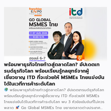
อาชีพ พลัส” ที่รัฐช่วยจ่ายค่าแฟรนไชส์ 50% มาเสริมทัพในงาน
รวมกว่า 250 บูธ บนพื้นที่ 15,000 ตารางเมตร หวังเป็นทาง
เลือกสร้างรายได้เพิ่มและพยุงเศรษฐกิจไทยให้ฟื้นตัว เสิร์ฟครบ
จบในงานด้วยสินเชื่อ และทำเลทองทั่วประเทศ พร้อมเสวนาให้
ความรู้โดยผู้ทรงคุณวุฒิคับคั่ง และกิจกรรมเจรจาจับคู่ธุรกิจทั้งใน
และต่างประเทศ งานจัดต่อเนื่องระหว่างวันที่ 6-9 สิงหาคมนี้ ที่
ฮอลล์ 6-8 อิมแพ็คเมืองทองธานี คาดเม็ดเงินสะพัดในงานราว
220 ล้านบาท นายพูนพงษ์ นัยนาภากรณ์ อธิบดีกรมพัฒนา
ธุรกิจการค้า กระทรวงพาณิชย์ กล่าวว่า งาน ” Franchise Expo
Thailand & Thailand E-Commerce Selection Expo
(TESE 2026) เป็นเวทีแสดงธุรกิจแฟรนไชส์และโซลูชั่นส์แบบครบ
พร้อมพาธุรกิจไทยก้าวสู่ตลาดโลก? อัปเดตเท
วงจร […]
รนด์ธุรกิจโลก พร้อมเรียนรู้กลยุทธ์จากผู้
เชี่ยวชาญ ITD ที่จะช่วยให้ MSMEs ไทยแข่งขัน
ได้ในเวทีการค้าระดับโลก
พร้อมพาธุรกิจไทยก้าวสู่ตลาดโลก? อัปเดตเทรนด์ธุรกิจโลก
พร้อมเรียนรู้กลยุทธ์จากผู้เชี่ยวชาญ ITD ที่จะช่วยให้ MSMEs
ไทยแข่งขันได้ในเวทีการค้าระดับโลก พบ 3 หัวข้อเข้มข้นที่ไม่ควร
พลาด
Go Global MSMEs ไทย ขยายตลาดต่างประเทศ