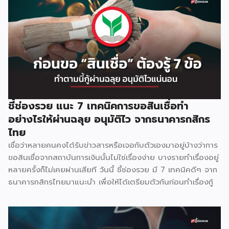
ปริมาณการซื้อเท่าไหร่ ลดเท่าไหร่ ซึ่งโปรโมชั่นนี้สามารถทำได้
เรื่อยๆ แต่ความน่าสนใจไม่มากเท่าไหร่นัก 2.ซื้อ 1 แถม 1 ใครๆ ก็
ชอบของฟรี การจัดโปรโมชั่นแบบซื้อ 1 ฟรี 1 หรือ ซื้อ 2 ฟรี 1 จะ
ช่วยกระตุ้นความอยากซื้อของลูกค้าได้ดีมากๆ เพราะลูกค้าจะรู้สึก
ว่าคุ้มค่า ประหยัดจริง จนลูกค้าบางรายอาจเปลี่ยนยีห้อสินค้าที่
เคยอยู่ประจำ มาซื้อสินค้ายี่ห้อใหม่ที่มีโปรโมชั่นเลยก้ได้ 3.มีของ
แถม การใช้ของแถมก็เป็นอีกวิธีที่นิยมใช้กันทั่วไป ซึ่งวิธีนี้สามารถ
ช่วยในเรื่องของการโปรโมทสินค้าใหม่ไปในตัวเลยก็ได้ ยกตัวอย่าง
ชี้ช่องรวย แนะ 7 เทคนิคการขอสินเชื่อทำ
ซื้อแชมพูสูตรธรรมดา แถมแชมพูสูตรใหม่ ขนาดทดลองให้ไปใช้
อย่างไรให้ผ่านฉลุย อนุมัติไว จากธนาคารกสิกร
กันฟรีๆ 4.ชิงโชครับรางวัล ในบางครั้งอาจจะมีการจับฉลากให้
ไทย
รางวัลแก่ลูกค้า และให้ลูกค้าถ่ายภาพกับสินค้าที่ขยายให้มีขนาด
เชื่อว่าหลายคนคงได้รับข่าวสารหรือเจอกับตัวเองมาอยู่บ้างว่าการ
ใหญ่เพื่อทำประชาสัมพันธ์ เหมาะสำหรับสินค้าที่หรูหรา […]
ขอสินเชื่อจากสถาบันการเงินนั้นไม่ใช่เรื่องง่าย บางรายทำเรื่องอยู่
หลายครั้งก็ไม่เคยผ่านเสียที วันนี้ ชี้ช่องรวย มี 7 เทคนิคดีๆ จาก
ธนาคารกสิกรไทยมาแนะนำ เพื่อให้ได้เตรียมตัวกันก่อนทำเรื่องกู้