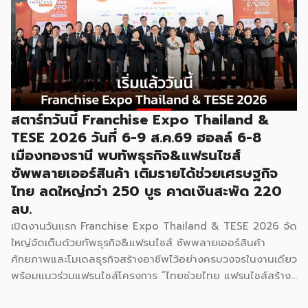
“งานแฟรนไชส์ เอ็กซ์โป ไทยแลนด์ บาย สมาร์ท เอสเอ็มอี เอ็กซ์
โป (Franchise Expo Thailand by Smart SME Expo)” ซึ่ง
เป็นงานแสดงธุรกิจแฟรนไชส์ชั้นนำที่จัดขึ้นโดย บริษัท พีเอ็มจี
คอร์ปอเรชัน จำกัด เพื่อยกระดับศักยภาพของผู้ประกอบการและ
เจ้าของธุรกิจที่ต้องการขยายกิจการผ่านระบบแฟรนไชส์ […]
สตาร์ทวันนี้ Franchise Expo Thailand &
TESE 2026 วันที่ 6-9 ส.ค.69 ฮอลล์ 6-8
เมืองทองธานี พบทัพธุรกิจ&แฟรนไชส์
ซัพพลายเออร์สินค้า เติมรายได้ช่วยเศรษฐกิจ
ไทย ลดใหญ่กว่า 250 บูธ คาดเงินสะพัด 220
ลบ.
เปิดงานวันแรก Franchise Expo Thailand & TESE 2026 จัด
ใหญ่จัดเต็มด้วยทัพธุรกิจ&แฟรนไชส์ ซัพพลายเออร์สินค้า
ศักยภาพและโมเดลธุรกิจสร้างอาชีพไว้อย่างครบวงจรในงานเดียว
พร้อมแนวร่วมแฟรนไชส์โครงการ “ไทยช่วยไทย แฟรนไชส์สร้าง
อาชีพ พลัส” ที่รัฐช่วยจ่ายค่าแฟรนไชส์ 50% มาเสริมทัพในงาน