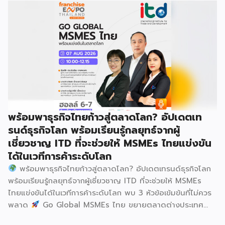
รวมกว่า 250 บูธ บนพื้นที่ 15,000 ตารางเมตร หวังเป็นทาง
เลือกสร้างรายได้เพิ่มและพยุงเศรษฐกิจไทยให้ฟื้นตัว เสิร์ฟครบ
จบในงานด้วยสินเชื่อ และทำเลทองทั่วประเทศ พร้อมเสวนาให้
ความรู้โดยผู้ทรงคุณวุฒิคับคั่ง และกิจกรรมเจรจาจับคู่ธุรกิจทั้งใน
และต่างประเทศ งานจัดต่อเนื่องระหว่างวันที่ 6-9 สิงหาคมนี้ ที่
ฮอลล์ 6-8 อิมแพ็คเมืองทองธานี คาดเม็ดเงินสะพัดในงานราว
220 ล้านบาท นายพูนพงษ์ นัยนาภากรณ์ อธิบดีกรมพัฒนา
ธุรกิจการค้า กระทรวงพาณิชย์ กล่าวว่า งาน ” Franchise Expo
Thailand & Thailand E-Commerce Selection Expo
(TESE 2026) เป็นเวทีแสดงธุรกิจแฟรนไชส์และโซลูชั่นส์แบบครบ
พร้อมพาธุรกิจไทยก้าวสู่ตลาดโลก? อัปเดตเท
วงจร […]
รนด์ธุรกิจโลก พร้อมเรียนรู้กลยุทธ์จากผู้
เชี่ยวชาญ ITD ที่จะช่วยให้ MSMEs ไทยแข่งขัน
ได้ในเวทีการค้าระดับโลก
พร้อมพาธุรกิจไทยก้าวสู่ตลาดโลก? อัปเดตเทรนด์ธุรกิจโลก
พร้อมเรียนรู้กลยุทธ์จากผู้เชี่ยวชาญ ITD ที่จะช่วยให้ MSMEs
ไทยแข่งขันได้ในเวทีการค้าระดับโลก พบ 3 หัวข้อเข้มข้นที่ไม่ควร
พลาด
Go Global MSMEs ไทย ขยายตลาดต่างประเทศ
อย่างมั่นใจ
Green & ESG ปรับธุรกิจให้พร้อมรับกติกาการ