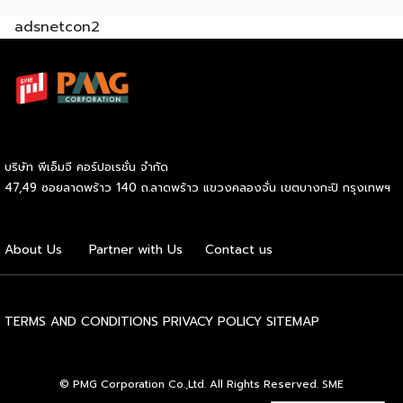
ค้าใหม่ สร้างความได้เปรียบในการแข่งขัน Cross Border E-
adsnetcon2
Commerce เปิดตลาดจีน ติดอาวุธ SMEs ไทย สู่ผู้บริโภค
ออนไลน์ ครบทั้งความรู้ เทรนด์ และโอกาสใหม่สำหรับเจ้าของ
ธุรกิจ ผู้ประกอบการ และผู้ที่กำลังวางแผนขยายตลาด
7
สิงหาคม 2569 | 10.00 – 12.15 น.
Franchise Expo
Thailand 2026 by SMART SME EXPO
[…]
บริษัท พีเอ็มจี คอร์ปอเรชั่น จำกัด
47,49 ซอยลาดพร้าว 140 ถ.ลาดพร้าว แขวงคลองจั่น เขตบางกะปิ กรุงเทพฯ
About Us
Partner with Us
Contact us
TERMS AND CONDITIONS
PRIVACY POLICY
SITEMAP
© PMG Corporation Co.,Ltd. All Rights Reserved. SME