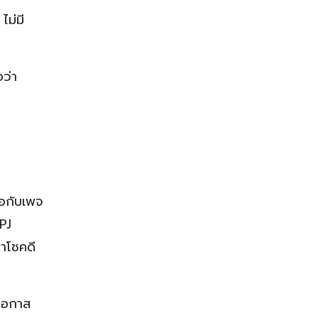
ไม่มี
อว่า
จอกับเพจ
PJ
่าโชคดี
ีโอกาส