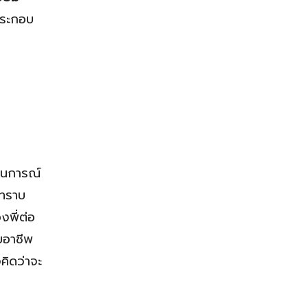
ประกอบ
ถานการณ์
อทราบ
งพี่ต่อ
อบอาชีพ
คิดว่าจะ