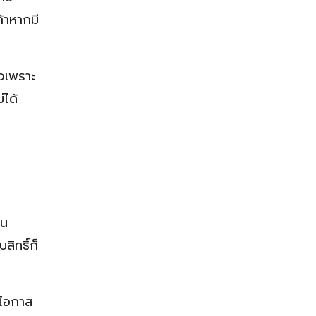
้าหากมี
ัวเพราะ
่ได้
คน
สิทธิ์ก็
นโอกาส