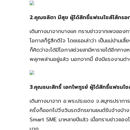
2.คุณชลิตา มีสุข ผู้ได้สิทธิ์แฟรนไชส์ไส้กรอก
เดินทางมาจากบางแค ทราบข่าวจากเพจของทางชี้ช
โอกาสก็รู้สึกดีใจ โดยเธอเล่าว่า เป็นแม่บ้านเลี้
ก็คิดว่าจะได้มีโอกาสช่วยสามีหารายได้อีกทางหนึ
พลุกพล่านอยู่แล้ว นอกจากนี้ ยังมีแรงงานต่า
3.คุณธนะสิทธิ์ เอกไพฑูรย์ ผู้ได้สิทธิ์แฟรนไช
เดินทางมาจาก อ.พระประแดง จ.สมุทรปราการ เ
ครั้งก็ออกไปวิ่งวินรถจักรยานยนต์รับจ้างบ
Smart SME มาหลายปีแล้ว เมื่อทราบข่าวของโครง
มาก