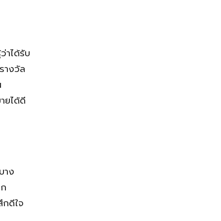
่าได้รับ
้รางวัล
น
ายได้ดี
 บาง
าก
ึกดีใจ