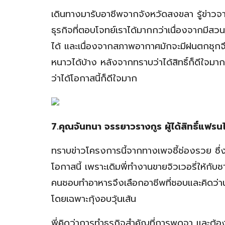
เดินทางมารับอาชีพจากจังหวัดสงขลา รู้ข่าวจ
ธุรกิจที่ตอบโจทย์เราได้มากกว่าเนื่องจากมีสว
ได้ และเนื่องจากสภาพอากาศมักจะมีฝนตกชุกจึ
หนาวได้บ้าง หลังจากทราบว่าได้สิทธิ์ก็ดีใจมาก เ
ว่าได้โอกาสนี้ก็ดีใจมาก
7.คุณจันทนา จรรยาวรางกูร ผู้ได้สิทธิ์แฟร
ทราบข่าวโครงการนี้จากทางเพจชี้ช่องรวย ซึ่งส
โอกาสนี้ เพราะเดิมพี่ทำงานขายจิวเวอรี่ให้ก
คนชอบทำอาหารจึงเลือกอาชีพที่ชอบและคิดว่าน่าจ
โดยเฉพาะกุ้งอบวุ้นเส้น
พี่คิดว่าการทำธุรกิจสำคัญที่การพูดจา และต้อง