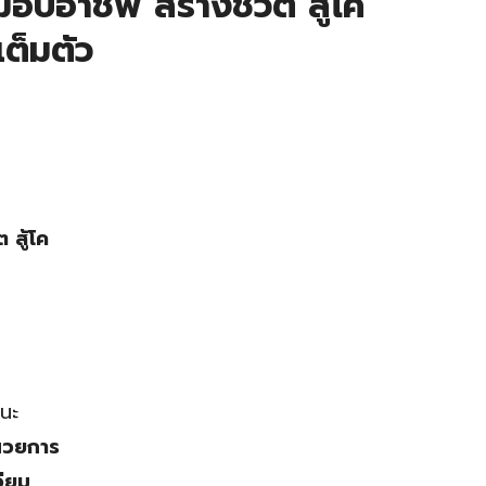
อบอาชีพ สร้างชีวิต สู้โค
เต็มตัว
 สู้โค
นะ
นวยการ
จียม