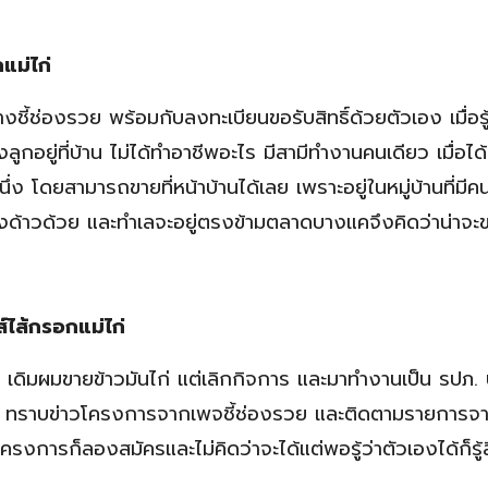
แม่ไก่
่องรวย พร้อมกับลงทะเบียนขอรับสิทธิ์ด้วยตัวเอง เมื่อรู้ว
ยงลูกอยู่ที่บ้าน ไม่ได้ทำอาชีพอะไร มีสามีทำงานคนเดียว เมื่อได
่ง โดยสามารถขายที่หน้าบ้านได้เลย เพราะอยู่ในหมู่บ้านที่มีค
งด้าวด้วย และทำเลจะอยู่ตรงข้ามตลาดบางแคจึงคิดว่าน่าจะข
ส์ไส้กรอกแม่ไก่
ดิมผมขายข้าวมันไก่ แต่เลิกกิจการ และมาทำงานเป็น รปภ.
้าง ทราบข่าวโครงการจากเพจชี้ช่องรวย และติดตามรายการจ
การก็ลองสมัครและไม่คิดว่าจะได้แต่พอรู้ว่าตัวเองได้ก็รู้ส