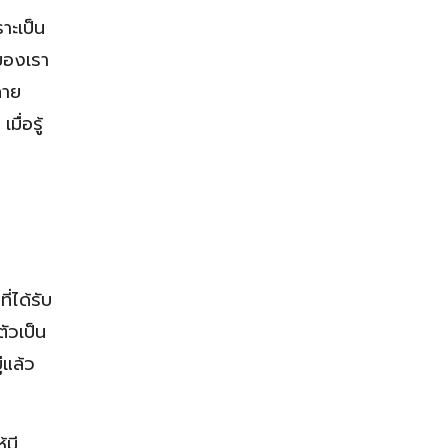
าะเป็น
จของเรา
ลาย
ื่อรู้
่ได้รับ
ัวเป็น
่แล้ว
้มี