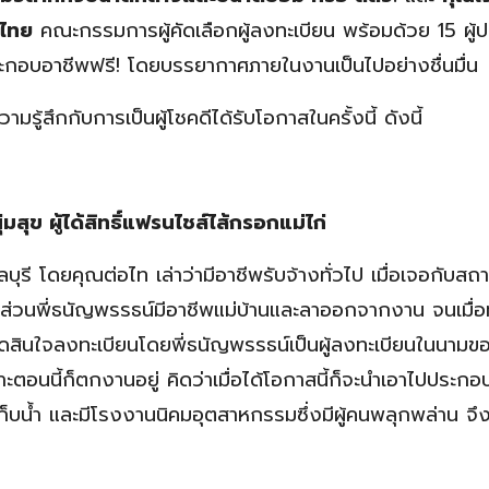
ศไทย
คณะกรรมการผู้คัดเลือกผู้ลงทะเบียน พร้อมด้วย 15 ผู้
ประกอบอาชีพฟรี! โดยบรรยากาศภายในงานเป็นไปอย่างชื่นมื่น
รู้สึกกับการเป็นผู้โชคดีได้รับโอกาสในครั้งนี้ ดังนี้
สุข ผู้ได้สิทธิ์แฟรนไชส์ไส้กรอกแม่ไก่
ุรี โดยคุณต่อไท เล่าว่ามีอาชีพรับจ้างทั่วไป เมื่อเจอกับส
ส่วนพี่ธนัญพรรธน์มีอาชีพแม่บ้านและลาออกจากงาน จนเมื่
สินใจลงทะเบียนโดยพี่ธนัญพรรธน์เป็นผู้ลงทะเบียนในนามขอ
เพราะตอนนี้ก็ตกงานอยู่ คิดว่าเมื่อได้โอกาสนี้ก็จะนำเอาไปประก
บน้ำ และมีโรงงานนิคมอุตสาหกรรมซึ่งมีผู้คนพลุกพล่าน จึง