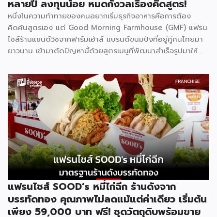
หลายปี ลงทุนน้อย หมดกังวลเรื่องคิดสูตร!
[…]
หนึ่งในความท้าทายของคนอยากเริ่มธุรกิจอาหารคือการต้อง
คิดค้นสูตรเอง แต่ Good Morning Farmhouse (GMF) แฟรน
ไชส์ร้านแซนด์วิชจากฟาร์มเฮ้าส์ แบรนด์ขนมปังที่อยู่คู่คนไทยมา
ยาวนาน เข้ามาตัดปัญหานี้ด้วยสูตรเมนูที่พัฒนาสำเร็จรูปมาให้
แล้ว พร้อมความน่าเชื่อถือของแบรนด์ที่คนไทยรู้จักดี จุดเด่นของ
GMF คือการลงทุนที่ไม่สูง ไม่ต้องกังวลเรื่องการคิดสูตรอาหาร
เพราะทุกอย่างมีมาตรฐานจากฟาร์มเฮ้าส์รองรับอยู่แล้ว เหมาะกับ
ผู้ที่อยากมีธุรกิจของตัวเองแต่ไม่มีพื้นฐานด้านการทำอาหาร รู้จัก
Good Morning Farmhouse ก่อนตัดสินใจ Good Morning
Farmhouse เป็นโครงการแฟรนไชส์ภายใต้บริษัทฟาร์มเฮ้าส์ ที่
เปิดโอกาสให้ผู้สนใจมีธุรกิจเป็นของตัวเอง ประกอบการได้ในเวลา
สั้นๆ โดยผู้ร่วมค้าจะได้รับสิทธิ์พิเศษในการซื้อส่วนผสมแซนด์วิช
สูตรเฉพาะจากฟาร์มเฮ้าส์โดยตรง พร้อมการสนับสนุนด้าน
อุปกรณ์ วัตถุดิบ และการอบรมทักษะการทำแซนด์วิชอย่างถูกวิธี
ตามหลักสุขาภิบาลและอนามัย เมนูของแบรนด์มีให้เลือกถึง 8 ไส้
แฟรนไชส์ SOOD’s หมี่ไก่ฉีก ร้านดังจาก
ได้แก่ แซนด์วิชโฮลวีตไส้แฮมหมูหยอง ไส้แฮม ไส้ปูอัด ไส้ไข่ดาว
บรรทัดทอง คุณภาพไม่ลดแม้แต่คำเดียว เริ่มต้น
หมูหยองพริกเผา ไส้เทสตี้แฮม ไส้ทูน่าหมูหยอง ไส้ทูน่า และไส้
เพียง 59,000 บาท ฟรี! ชุดวัตถุดิบพร้อมขาย
หมูหยองพริกเผา ครอบคลุมทั้งรสชาติคลาสสิกและรสชาติที่คน