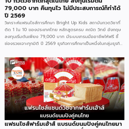
10 กวดวิชาที่ดีที่สุดในไทย ลงทุนเริ่มต้น
79,000 บาท คืนทุนไว ไม่มีประสบการณ์ก็ทำได้
ปี 2569
วิเคราะห์แฟรนไชส์การศึกษา Bright Up Kids สถาบันกวดวิชาที่
ติด 1 ใน 10 ของประเทศไทย หลักสูตรครบ คณิต วิทย์ อังกฤษ
ลงทุนเริ่มต้นเพียง 79,000 บาท มีระบบเทรนมืออาชีพให้ฟรี ชี้
ช่องรวยเจาะทุกมิติ ปี 2569 ธุรกิจการศึกษาเป็นหนึ่งในกลุ่มธุรกิจ
ที่มีความต้องการต่อเนื่องไม่ว่าเศรษฐกิจจะเป็นอย่างไร เพราะผู้
ปกครองไทยให้ความสำคัญกับการเรียนของลูกหลานเสมอ และ
Bright Up Kids คือแบรนด์แฟรนไชส์การศึกษาที่เข้ามาตอบ
โจทย์นี้ ด้วยหลักสูตรที่ได้รับการยอมรับว่าติด 1 ใน 10 กวดวิชาที่
ดีที่สุดในประเทศไทย จุดเด่นสำคัญคืองบลงทุนเริ่มต้นเพียง
79,000 บาท พร้อมระบบเทรนแบบมืออาชีพให้ฟรี ทำให้ผู้ที่ไม่มี
ประสบการณ์ด้านการสอนมาก่อนก็สามารถเป็นเจ้าของธุรกิจกวด
วิชาได้ รู้จัก Bright Up Kids ก่อนตัดสินใจ Bright Up Kids
เป็นแฟรนไชส์การศึกษาที่มีหลักสูตรครบ จบที่เดียว ครอบคลุม
วิชาหลักอย่างคณิตศาสตร์ วิทยาศาสตร์ และภาษาอังกฤษ ซึ่งเป็น
วิชาที่ผู้ปกครองส่วนใหญ่ให้ความสำคัญที่สุดในการติวเสริมให้ลูก
แฟรนไชส์ฟาร์มเฮ้าส์ แบรนด์ขนมปังคู่คนไทยมา
จุดแข็งที่ทำให้แบรนด์ได้รับความเชื่อถือคือการติดอันดับ 1 ใน 10