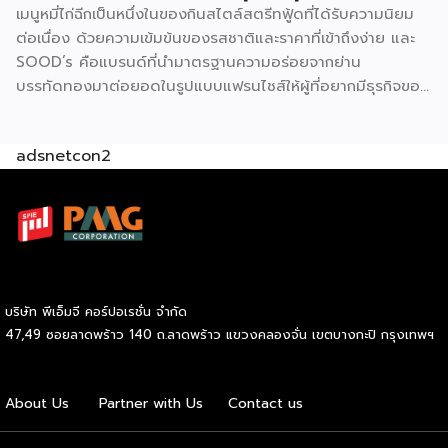
เมนูหมี่ไก่ฉีกเป็นหนึ่งในของกินสไตล์สตรีทฟู้ดที่ได้รับความนิยม
ไทยคุ้นเคย ปรัชญาสำคัญที่ผู้ร่วมค้าต้องยึดถือคือ “แซนด์วิชมี
ต่อเนื่อง ด้วยความเข้มข้นของรสชาติและราคาที่เข้าถึงง่าย และ
คุณภาพ ใหม่ สด สะอาด อร่อย” ภายใต้มาตรฐานของฟาร์มเฮ้าส์
SOOD’s คือแบรนด์ที่นำมาตรฐานความอร่อยจากย่าน
ปัจจุบัน GMF ได้รับความนิยมกระจายอยู่ทั่วกรุงเทพฯ และ
บรรทัดทองมาต่อยอดในรูปแบบแฟรนไชส์ให้ผู้ที่อยากมีธุรกิจของ
ปริมณฑล […]
ตัวเอง ปัจจุบัน SOOD’s ครอบคลุมมากกว่า 20 สาขาทั่ว
กรุงเทพฯ และปริมณฑล และล่าสุดเปิดรับแฟรนไชส์อย่างเป็น
adsnetcon2
ทางการ เริ่มต้นเพียง 59,000 บาท ก็สามารถเปิดขายได้ทันที
โดยไม่จำเป็นต้องมีประสบการณ์มาก่อน รู้จัก SOOD’s หมี่ไก่ฉีก
ก่อนตัดสินใจ จุดขายหลักของ SOOD’s คือความอร่อยแบบต้น
ตำรับ มาตรฐานเดียวกับร้านดังจากบรรทัดทอง แต่นำมาปรับให้
เข้าถึงได้ง่ายขึ้นในราคาที่จับต้องได้ โดยไม่ลดทอนคุณภาพ
วัตถุดิบคัดสรรสดใหม่ทุกขั้นตอน และควบคุมมาตรฐานให้ทุก
กล่องมีรสชาติสม่ำเสมอไม่ว่าจะสั่งจากสาขาไหน เมนูของแบรนด์
บริษัท พีเอ็มจี คอร์ปอเรชั่น จำกัด
เน้นความเรียบง่ายแต่จัดเต็มด้านรสชาติ ได้แก่ หมี่ไก่ฉีก ไซส์ S
47,49 ซอยลาดพร้าว 140 ถ.ลาดพร้าว แขวงคลองจั่น เขตบางกะปิ กรุงเทพฯ
ราคา 69 บาท และไซส์ M ราคา 85 บาท หมี่ไก่แซ่บไซส์ M ราคา
89 บาท และหมี่หมูย่างไซส์ M ราคา 120 บาท จุดเด่นอยู่ที่เส้นหมี่
นุ่มกำลังดี เนื้อไก่ฉีกแน่น หมูย่างหอมฉ่ำ […]
About Us
Partner with Us
Contact us