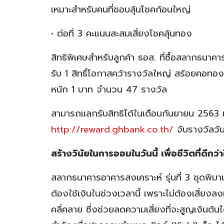
เหมาะสำหรับคนที่ชอบลุ้นโชคก้อนใหญ่
• ต่อที่ 3 คะแนนสะสมเสี่ยงโชคลุ้นทอง
สิทธิพิเศษสำหรับลูกค้า ธอส. ที่ซื้อสลากธนาค
รับ 1 สิทธิ์โอกาสคว้ารางวัลใหญ่ สร้อยคอ
หนัก 1 บาท จำนวน 47 รางวัล
สามารถแลกรับสิทธิได้ในเดือนกันยายน 2563 เ
http://reward.ghbank.co.th/
จับรางวัลวั
สร้างวินัยในการออมในวันนี้ เพื่อชีวิตที่ดีก
สลากธนาคารอาคารสงเคราะห์ รุ่นที่ 3 ชุดพิมานม
ต้องใช้เงินในช่วงเวลานี้ เพราะไม่ต้องเสี่ย
คลี่คลาย ซึ่งช่วยลดความเสี่ยงที่จะสูญเงินต้น