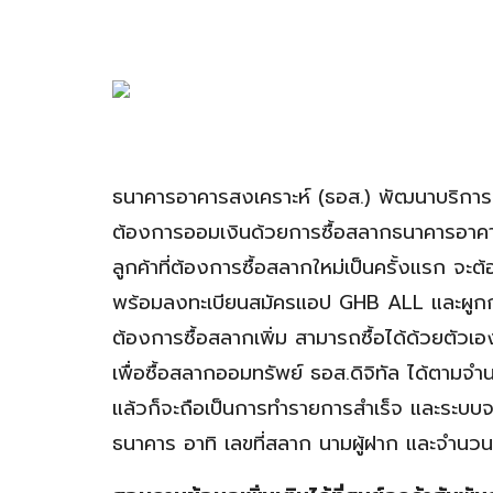
ธนาคารอาคารสงเคราะห์ (ธอส.) พัฒนาบริการด้
ต้องการออมเงินด้วยการซื้อสลากธนาคารอาคาร
ลูกค้าที่ต้องการซื้อสลากใหม่เป็นครั้งแรก จะ
พร้อมลงทะเบียนสมัครแอป GHB ALL และผูกกับบ
ต้องการซื้อสลากเพิ่ม สามารถซื้อได้ด้วยตัวเ
เพื่อซื้อสลากออมทรัพย์ ธอส.ดิจิทัล ได้ตามจำ
แล้วก็จะถือเป็นการทำรายการสำเร็จ และระบบจะ
ธนาคาร อาทิ เลขที่สลาก นามผู้ฝาก และจำนวนหน่