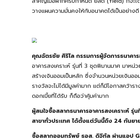
สำคัญเมื่อฝากครบกำหนด ยิลด์ (Yield) ก็จะไ
วางแผนความมั่นคงให้กับอนาคตได้เป็นอย่างดี
คุณฉัตรชัย ศิริไล กรรมการผู้จัดการธนาคา
อาคารสงเคราะห์ รุ่นที่ 3 ชุดพิมานมาศ มาหน
สร้างเงินออมเป็นหลัก ซึ่งจำนวนหน่วยเงินออมที
รางวัลจะไม่ได้มีมูลค่ามาก แต่ก็มีโอกาสคว้าราง
ดอกเบี้ยที่ได้รับ ก็ถือว่าคุ้มค่ามาก
ผู้สนใจซื้อสลากธนาคารอาคารสงเคราะห์ รุ่นที
สาขาทั่วประเทศ ได้ตั้งแต่วันนี้ถึง 24 กัน
ซื้อสลากออมทรัพย์ ธอส. ดิจิทัล ผ่านแอป 