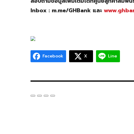
สอบถามข้อมูลเพิ่มเติมได้ที่ศูนย์ลูกค้าสั
Inbox : m.me/GHBank และ
www.ghban
Facebook
X
Line