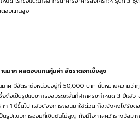
บงก์ไหนดี เราขอแนะนำสลากธนาคารอาคารสงเคราะห์ รุ่นที่ 3 ชุ
้ผลตอบแทนสูง
ิมานมาศ ผลตอบแทนคุ้มค่า อัตราดอกเบี้ยสูง
นมาศ มีอัตราต่อหน่วยอยู่ที่ 50,000 บาท นั่นหมายความว่า
ึ่งถือเป็นรูปแบบการออมระยะสั้นที่ฝากครบกำหนด 3 ปีแล้ว 
ก 1 ปีขึ้นไป แล้วต้องการถอนมาใช้ด่วน ก็จะยังคงได้รับดอก
ป็นรูปแบบการออมที่เงินต้นไม่สูญ ทั้งมีโอกาสคว้ารางวัลมา