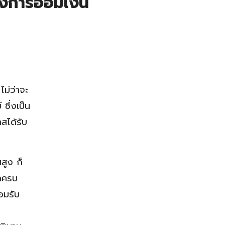
่งการออมเงิน
ม่ว่าจะ
ซึ่งเป็น
สได้รับ
สูง ก็
ากครบ
อมรับ