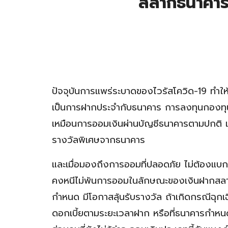
สลากธนาคารอ
ปัจจุบันการแพร่ระบาดของไวรัสโควิด-19 ทำให
เป็นการฝากประจำกับธนาคาร การลงทุนกองทุนร
เหมือนการออมเงินผ่านบัญชีธนาคารตามปกติ แต่
รางวัลพิเศษจากธนาคาร
และเมื่อมองถึงการออมที่ปลอดภัย ไม่ต้องแบกร
คงหนีไม่พ้นการออมในลักษณะของเงินฝากสลาก
กำหนด มีโอกาสลุ้นรับรางวัล ถ้าเกิดกรณีฉุก
ดอกเบี้ยตามระยะเวลาฝาก หรือที่ธนาคารกำหน