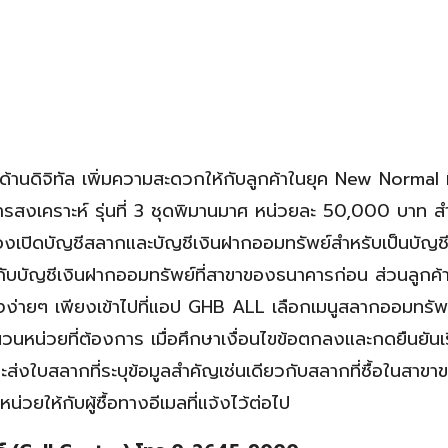
านดิจิทัล เพิ่มความสะดวกให้กับลูกค้าในยุค New Normal ท
สงเคราะห์ รุ่นที่ 3 ชุดพิมานมาศ หน่วยละ 50,000 บาท ส
ต้องเปิดบัญชีสลากและบัญชีเงินฝากออมทรัพย์สำหรับเป็นบัญชี
ัญชีเงินฝากออมทรัพย์ที่สาขาของธนาคารก่อน ส่วนลูกค้าเด
องง่ายๆ เพียงเข้าไปที่แอป GHB ALL เลือกเมนูสลากออมทรัพ
นวนหน่วยที่ต้องการ เมื่อศึกษาเงื่อนไขข้อตกลงและกดยืนยันเ
ส่งใบสลากที่ระบุข้อมูลสำคัญเช่นเดียวกับสลากที่ซื้อในสาขา
วยให้กับผู้ซื้อทางอีเมลที่แจ้งไว้ต่อไป