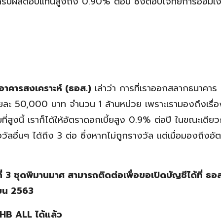
ด้รับผลตอบแทนสูงถึง 0.90% ต่อปี ซึ่งตอบโจทย์การออมเงิ
รอาคารสงเคราะห์ (ธอส.)
เล่าว่า การที่เราออกสลากธนาคาร
่วยละ 50,000 บาท จำนวน 1 ล้านหน่วย เพราะเรามองถึงเรื่
่สูงนี้ เราก็ได้ให้อัตราดอกเบี้ยสูง 0.9% ต่อปี ในขณะเดียว
วัลอื่นๆ ได้ถึง 3 ต่อ ซึ่งหากไม่ถูกรางวัล แต่เมื่อมองถึงอั
่ 3 ชุดพิมานมาศ สามารถติดต่อเพื่อขอเปิดบัญชีได้ที่ ธอส
ยายน 2563
GHB ALL ได้แล้ว