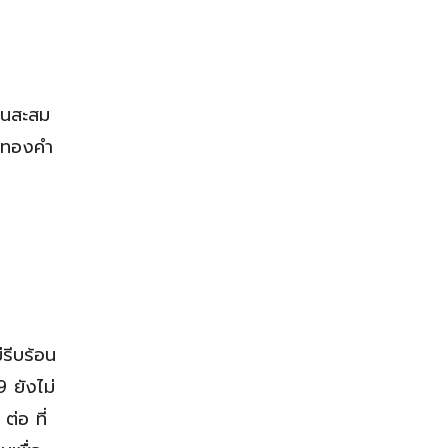
แนนสะสม
คอทองคำ
่รีบร้อน
 ยังไม่
ต่อ ที่