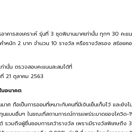
ารอาคารสงเคราะห์ รุ่นที่ 3 ชุดพิมานมาศเท่านั้น ทุกๆ 30 คะ
ทองคำหนัก 2 บาท จำนวน 10 รางวัล หรือรางวัลรอง สร้อย
ท่านั้น ตรวจสอบคะแนนสะสมได้ที่
นที่ 21 ตุลาคม 2563
ว่าในอนาคต
าศ ถือเป็นการออมที่เหมาะกับคนที่มีเงินเย็นเก็บไว้ และยังไม
งลงทุนแบบอื่นๆ ในขณะที่สถานการณ์การแพร่ระบาดของโควิด-19
ได้ รวมถึงผู้ชื่นชอบการคว้ารางวัล เพราะมีรางวัลพิเศษถึง 3 