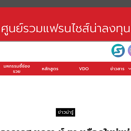
earch
r:
ศูนย์รวมแฟรนไชส์น่าลงทุน
มหกรรมชี้ช่อง
หลักสูตร
VDO
ข่าวสาร
รวย
ข่าวน่ารู้