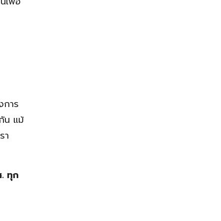
นเพื่อ
องการ
กัน แม้
ตรา
. ทุก