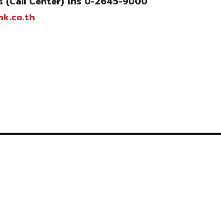
มพันธ์ (Call Center) โทร 0-2645-9000
k.co.th