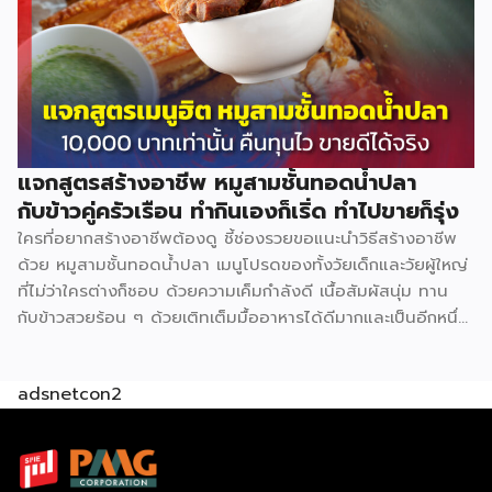
ปี๊บ 1 กก. 45 บาท ใบเตย 5 กำ 100 บาท สีผสมอาหารสีเขียว 19
บาท เกลือ 7 บาท […]
แจกสูตรสร้างอาชีพ หมูสามชั้นทอดน้ำปลา
กับข้าวคู่ครัวเรือน ทำกินเองก็เริ่ด ทำไปขายก็รุ่ง
ใครที่อยากสร้างอาชีพต้องดู ชี้ช่องรวยขอแนะนำวิธีสร้างอาชีพ
ด้วย หมูสามชั้นทอดน้ำปลา เมนูโปรดของทั้งวัยเด็กและวัยผู้ใหญ่
ที่ไม่ว่าใครต่างก็ชอบ ด้วยความเค็มกำลังดี เนื้อสัมผัสนุ่ม ทาน
กับข้าวสวยร้อน ๆ ด้วยเติทเต็มมื้ออาหารได้ดีมากและเป็นอีกหนึ่ง
ช่องทางหารายได้ที่ดีไม่ใช่น้อย มาดูกันว่าเปิดร้าน ขนมถ้วย จะ
ต้องทำอย่างไร ลงทุนเท่าไร ใช้อุปกรณ์อะไรบ้าง (มีแจกสูตร)
adsnetcon2
วัตถุดิบหลัก หมูสามชั้น 2 กก. 340 บาท น้ำปลา 1.5 ลิตร 57
บาท น้ำมะขามเปียก 300 ก. 45 บาท น้ำตาลทราย 3 กก. 69
บาท มะนาว 10 ลูก 26 บาท ข้าวคั่ว 70 ก. 45 บาท พริกป่น 100
ก. 22 บาท หอมแดง 500 ก. 45 […]