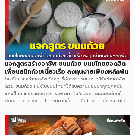
บาท พริกไทยป่น 60 ก. 75 บาท กระเทียมจีน 1 กก. 75 บาท เนย
สดเค็ม 500 ก. 105 บาท อุปกรณ์ที่จำเป็น มีดหั่นขนมปัง 150
บาท ถาดอบเล็ก 60 บาท เตาอบเล็ก 1,200 บาท ถุงหูหิ้ว 1.5
กก. 125 บาท ถุงคุกกี้ 500 ก. […]
แจกสูตรสร้างอาชีพ ขนมถ้วย ขนมไทยยอดฮิต
เพื่อนสนิทก๋วยเตี๋ยวเรือ ลงทุนง่ายเพียงหลักพัน
ใครที่อยากสร้างอาชีพต้องดู ชี้ช่องรวยขอแนะนำวิธีสร้างอาชีพ
ด้วย ขนมถ้วย หนึ่งในขนมไทยที่ได้รับความนิยมมาทุกยุคสมัย
และเป็นอีกหนึ่งช่องทางหารายได้ที่ดีไม่ใช่น้อย และตอนนี้คนก็
นิยมกลับมาทานขนมไทยกันมากขึ้น นับเป็นโอกาสดีที่ควรคว้าไว้
มาดูกันว่าสร้างอาชีพเปิดร้าน ขนมถ้วย จะต้องทำอย่างไร ลงทุน
เท่าไร ใช้อุปกรณ์อะไรบ้าง (มีแจกสูตร) วัตถุดิบหลัก แป้งข้าวเจ้า
2 กก. 64 บาท แป้งมัน 1 กก. 40 บาท แป้งท้าวยายม่อม 480 ก.
28 บาท กะทิ 2 กก. 135 บาท หัวกะทิ 1,000 มล. 82 บาท น้ำตาล