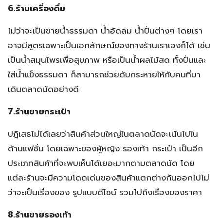
6.ร้านเครื่องดื่ม
ไม่ว่าจะเป็นขายน้ำธรรมดา น้ำอัดลม น้ำปั่นต่างๆ โดยเรา
อาจมีสูตรเฉพาะเป็นเอกลักษณ์ของทางร้านเราเองก็ได้ เช่น
เป็นน้ำสมุนไพรเพื่อสุขภาพ หรือเป็นน้ำผลไม้สด ทั้งปั่นและ
ใส่น้ำแข็งธรรมดา ก็สามารถช่วยดับกระหายให้กับคนที่มา
เดินตลาดนัดอย่างดี
7.ร้านขายกระเป๋า
ปฎิเสธไม่ได้เลยว่าสินค้าส่วนใหญ่ในตลาดนัดจะเน้นไปใน
ด้านแฟชั่น โดยเฉพาะของผู้หญิง รองเท้า กระเป๋า เป็นอีก
ประเภทสินค้าที่จะพบเห็นได้เยอะมากตามตลาดนัด โดย
แต่ละร้านจะมีความโดดเด่นของสินค้าแตกต่างกันออกไปไม่
ว่าจะเป็นเรื่องของ รูปแบบดีไซน์ รวมไปถึงเรื่องของราคา
8.ร้านขายรองเท้า