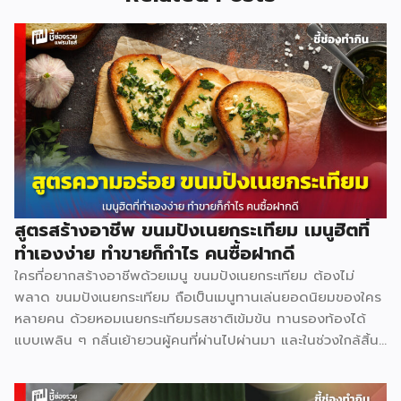
สูตรสร้างอาชีพ ขนมปังเนยกระเทียม เมนูฮิตที่
ทำเองง่าย ทำขายก็กำไร คนซื้อฝากดี
ใครที่อยากสร้างอาชีพด้วยเมนู ขนมปังเนยกระเทียม ต้องไม่
พลาด ขนมปังเนยกระเทียม ถือเป็นเมนูทานเล่นยอดนิยมของใคร
หลายคน ด้วยหอมเนยกระเทียมรสชาติเข้มข้น ทานรองท้องได้
แบบเพลิน ๆ กลิ่นเย้ายวนผู้คนที่ผ่านไปผ่านมา และในช่วงใกล้สิ้น
ปีแบบนี้สามารถซื้อไปเป็นของฝากผู้หลักผู้ใหญ่ได้อีกด้วย วัตถุดิบ
หลัก ขนมปังแซนด์วิช 480 ก. 40 บาท น้ำตาลทราย 3 กก. 69