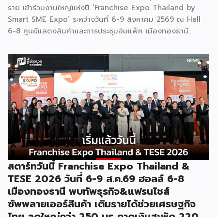
ราย เข้าร่วมงานใหญ่แห่งปี ‘Franchise Expo Thailand by
Smart SME Expo’ ระหว่างวันที่ 6-9 สิงหาคม 2569 ณ Hall
6-8 ศูนย์แสดงสินค้าและการประชุมอิมแพ็ค เมืองทองธานี
พร้อมจัดพิธีมอบรางวัล DBD Thailand Franchise Award
2026 ให้แก่ผู้ประกอบธุรกิจแฟรนไชส์ที่อยู่ในการส่งเสริมสนับสนุน
ของกรมฯ นายพูนพงษ์ นัยนาภากรณ์ อธิบดีกรมพัฒนาธุรกิจ
การค้า กระทรวงพาณิชย์ เปิดเผยภายหลังเป็นประธานเปิดงาน
“งานแฟรนไชส์ เอ็กซ์โป ไทยแลนด์ บาย สมาร์ท เอสเอ็มอี เอ็กซ์
โป (Franchise Expo Thailand by Smart SME Expo)” ซึ่ง
เป็นงานแสดงธุรกิจแฟรนไชส์ชั้นนำที่จัดขึ้นโดย บริษัท พีเอ็มจี
คอร์ปอเรชัน จำกัด เพื่อยกระดับศักยภาพของผู้ประกอบการและ
เจ้าของธุรกิจที่ต้องการขยายกิจการผ่านระบบแฟรนไชส์ […]
สตาร์ทวันนี้ Franchise Expo Thailand &
TESE 2026 วันที่ 6-9 ส.ค.69 ฮอลล์ 6-8
เมืองทองธานี พบทัพธุรกิจ&แฟรนไชส์
ซัพพลายเออร์สินค้า เติมรายได้ช่วยเศรษฐกิจ
ไทย ลดใหญ่กว่า 250 บูธ คาดเงินสะพัด 220