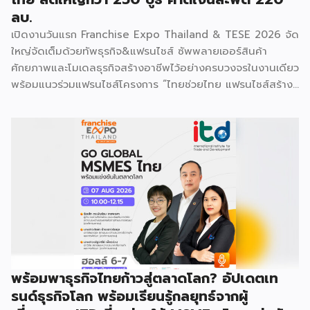
ลบ.
เปิดงานวันแรก Franchise Expo Thailand & TESE 2026 จัด
ใหญ่จัดเต็มด้วยทัพธุรกิจ&แฟรนไชส์ ซัพพลายเออร์สินค้า
ศักยภาพและโมเดลธุรกิจสร้างอาชีพไว้อย่างครบวงจรในงานเดียว
พร้อมแนวร่วมแฟรนไชส์โครงการ “ไทยช่วยไทย แฟรนไชส์สร้าง
อาชีพ พลัส” ที่รัฐช่วยจ่ายค่าแฟรนไชส์ 50% มาเสริมทัพในงาน
รวมกว่า 250 บูธ บนพื้นที่ 15,000 ตารางเมตร หวังเป็นทาง
เลือกสร้างรายได้เพิ่มและพยุงเศรษฐกิจไทยให้ฟื้นตัว เสิร์ฟครบ
จบในงานด้วยสินเชื่อ และทำเลทองทั่วประเทศ พร้อมเสวนาให้
ความรู้โดยผู้ทรงคุณวุฒิคับคั่ง และกิจกรรมเจรจาจับคู่ธุรกิจทั้งใน
และต่างประเทศ งานจัดต่อเนื่องระหว่างวันที่ 6-9 สิงหาคมนี้ ที่
ฮอลล์ 6-8 อิมแพ็คเมืองทองธานี คาดเม็ดเงินสะพัดในงานราว
220 ล้านบาท นายพูนพงษ์ นัยนาภากรณ์ อธิบดีกรมพัฒนา
ธุรกิจการค้า กระทรวงพาณิชย์ กล่าวว่า งาน ” Franchise Expo
Thailand & Thailand E-Commerce Selection Expo
(TESE 2026) เป็นเวทีแสดงธุรกิจแฟรนไชส์และโซลูชั่นส์แบบครบ
พร้อมพาธุรกิจไทยก้าวสู่ตลาดโลก? อัปเดตเท
วงจร […]
รนด์ธุรกิจโลก พร้อมเรียนรู้กลยุทธ์จากผู้