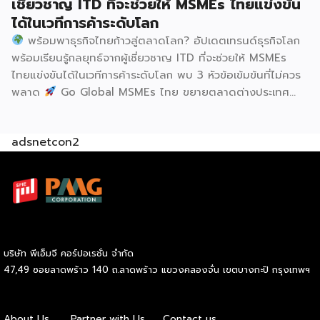
เชี่ยวชาญ ITD ที่จะช่วยให้ MSMEs ไทยแข่งขัน
ได้ในเวทีการค้าระดับโลก
พร้อมพาธุรกิจไทยก้าวสู่ตลาดโลก? อัปเดตเทรนด์ธุรกิจโลก
พร้อมเรียนรู้กลยุทธ์จากผู้เชี่ยวชาญ ITD ที่จะช่วยให้ MSMEs
ไทยแข่งขันได้ในเวทีการค้าระดับโลก พบ 3 หัวข้อเข้มข้นที่ไม่ควร
พลาด
Go Global MSMEs ไทย ขยายตลาดต่างประเทศ
อย่างมั่นใจ
Green & ESG ปรับธุรกิจให้พร้อมรับกติกาการ
ค้าใหม่ สร้างความได้เปรียบในการแข่งขัน Cross Border E-
adsnetcon2
Commerce เปิดตลาดจีน ติดอาวุธ SMEs ไทย สู่ผู้บริโภค
ออนไลน์ ครบทั้งความรู้ เทรนด์ และโอกาสใหม่สำหรับเจ้าของ
ธุรกิจ ผู้ประกอบการ และผู้ที่กำลังวางแผนขยายตลาด
7
สิงหาคม 2569 | 10.00 – 12.15 น.
Franchise Expo
Thailand 2026 by SMART SME EXPO
[…]
บริษัท พีเอ็มจี คอร์ปอเรชั่น จำกัด
47,49 ซอยลาดพร้าว 140 ถ.ลาดพร้าว แขวงคลองจั่น เขตบางกะปิ กรุงเทพฯ
About Us
Partner with Us
Contact us