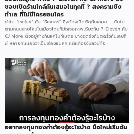
ชอบเปิดร้านใกล้กันเสมอในทุกที่ ? สงครามชิง
ทำเล ที่ไม่มีใครยอมใคร
ทำไม “เซเว่นฯ” กับ “ซีเจมอร์” ถึงต้องเปิดติดกันเสมอ เดินไป
ตามถนนสายไหนในเมืองไทยก็มักเจอภาพเดียวกัน 7-Eleven กับ
CJ More ตั้งอยู่ห่างกันแค่ไม่กี่เมตร บางจุดถึงกับติดรั้วกันเลยก็
มี หลายคนมองว่าเป็นเรื่องแปลก แต่แท้จริงแล้วนี่คือ
ปรากฏการณ์ที่มีเหตุผลเชิงโครงสร้างธุรกิจรองรับอยู่หลายชั้น
ไม่ใช่เรื่องบังเอิญ และไม่ใช่เรื่องที่แบรนด์ใดไล่ตามแบรนด์ใด แต่
เป็นผลลัพธ์ตามธรรมชาติของกลไกตลาดค้าปลีก 1. ทำเลที่ดี
มีอยู่จำกัด ธุรกิจค้าปลีกทุกประเภทต้องพึ่งพา “จุดตัดของการ
สัญจร” เป็นหัวใจหลัก ไม่ว่าจะเป็นสี่แยกไฟแดง ปากซอยที่คนเข้า
ออกทุกวัน หน้าปั๊มน้ำมัน หรือหน้าคอนโดที่มีคนเดินผ่านหนาแน่น
ทำเลลักษณะนี้ในแต่ละพื้นที่มีจำนวนจำกัดมาก ทั้ง 7-Eleven และ
CJ More ต่างก็มองหาปัจจัยเดียวกันคือปริมาณคนเดินผ่าน
สูงสุด จุดที่ตอบโจทย์ได้ดีที่สุดจึงมักเหลืออยู่ไม่กี่จุดในแต่ละย่าน
ผลคือทั้งสองแบรนด์ไปกระจุกตัวอยู่ในบริเวณเดียวกันโดย
ธรรมชาติ ไม่ต่างจากปั๊มน้ำมันหลายเจ้าที่มักตั้งอยู่ตรงข้ามกันบน
อยากลงทุนทองคำต้องรู้อะไรบ้าง มือใหม่เริ่มต้น
ถนนสายหลัก 2. ทฤษฎีคลัสเตอร์การค้า รวมกันแข็งกว่าแยกกัน