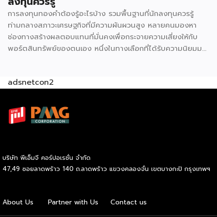
ลงทุนควรรู้
ในทางเศรษฐศาสตร์ค้าปลีกมีหลักการที่เรียกว่า retail
การลงทุนทองคำต้องรู้อะไรบ้าง รวมพื้นฐานที่นักลงทุนควรรู้
agglomeration หรือการรวมกลุ่มธุรกิจประเภทเดียวกันไว้ในจุด
ท่ามกลางสภาวะเศรษฐกิจที่มีความผันผวนสูง หลายคนมองหา
เดียว ฟังดูขัดสามัญสำนึกที่ว่าคู่แข่งควรหนีห่างกันไว้ แต่ในความ
ช่องทางสร้างผลตอบแทนที่มั่นคงเพื่อกระจายความเสี่ยงให้กับ
จริงกลับตรงกันข้าม เพราะจุดที่มี 7-Eleven และ CJ More อยู่
พอร์ตสินทรัพย์ของตนเอง หนึ่งในทางเลือกที่ได้รับความนิยมมา
ด้วยกันจะกลายเป็น “จุดหมายปลายทาง” […]
อย่างยาวนานและยังคงเป็นที่จับตามองอยู่เสมอคือสินทรัพย์
ประเภทโลหะมีค่า แต่ก่อนที่เราจะตัดสินใจนำเงินทุนไปวางไว้ตรง
adsnetcon2
นั้น มีรายละเอียดสำคัญหลายประการที่ต้องทำความเข้าใจให้
ถ่องแท้ หากตั้งใจที่จะเริ่มการลงทุนทองคำอย่างจริงจัง ลองมาดู
ข้อมูลพื้นฐานที่จำเป็นต่อการเตรียมตัวกันก่อนว่ามีประเด็นใดบ้าง
ที่เราต้องศึกษาให้รอบคอบ การลงทุนทองคำ คืออะไร G H
BANK อธิบายว่า การลงทุนทองคำหมายถึงการนำเงินทุนที่เรามีไป
แลกเปลี่ยนเป็นสินทรัพย์ประเภททองคำในลักษณะต่าง ๆ เพื่อรอ
คอยให้มูลค่าของสิ่งนี้ปรับตัวสูงขึ้นเมื่อเวลาผ่านไป โลหะมีค่าชนิด
บริษัท พีเอ็มจี คอร์ปอเรชั่น จำกัด
นี้ได้รับการยกย่องให้เป็นแหล่งพักเงินที่ปลอดภัย หรือ Safe
47,49 ซอยลาดพร้าว 140 ถ.ลาดพร้าว แขวงคลองจั่น เขตบางกะปิ กรุงเทพฯ
Haven เนื่องจากมีมูลค่าคงที่อยู่ในตัวเอง จึงช่วยปกป้องความ
มั่งคั่งของเราจากปัญหาเงินเฟ้อหรือความผันผวนทางเศรษฐกิจได้
อย่างมีประสิทธิภาพ ถือเป็นกลยุทธ์สำคัญที่ช่วยให้เรากระจาย
About Us
Partner with Us
Contact us
ความเสี่ยงและสร้างความแข็งแกร่งทางการเงินในระยะยาวได้