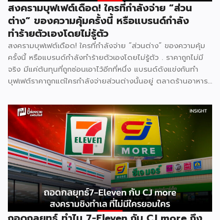
สงครามบุฟเฟต์เดือด! ใครที่กำลังจ่าย “ส่วน
ต่าง” ของความคุ้มครั้งนี้ หรือแบรนด์กำลัง
ทำร้ายตัวเองโดยไม่รู้ตัว
สงครามบุฟเฟต์เดือด! ใครที่กำลังจ่าย “ส่วนต่าง” ของความคุ้ม
ครั้งนี้ หรือแบรนด์กำลังทำร้ายตัวเองโดยไม่รู้ตัว . ราคาถูกไม่มี
จริง มีแค่ต้นทุนที่ถูกซ่อนเอาไว้อีกที่หนึ่ง แบรนด์ดังแข่งกันทำ
บุฟเฟต์ราคาถูกแต่ใครกำลังจ่ายส่วนต่างนั้นอยู่ ตลาดร้านอาหาร
ไทยปี 2025 มีมูลค่าสูงถึง 572,000 ล้านบาท เติบโต 4.8% และ
ยังคงเติบโตต่อเนื่อง ฟังดูน่าลงทุน แต่ภายใต้ตัวเลขที่สวยงาม
นั้น ซ่อนความจริงที่ไม่ค่อยมีใครพูดถึง นั่นคือ ยิ่งตลาดใหญ่ การ
แข่งขันยิ่งโหด และสงครามบุฟเฟต์ราคาถูกคือหนึ่งในสมรภูมิที่
เดิมพันสูงที่สุด . [ Content Chapter ] 1.สงครามที่ไม่มีใครกล้า
หยุดก่อน 2.ใครได้ ใครเสีย ทั้งสองฝั่ง 3.Case Study แบรนด์
ไทยในสงครามเดียวกัน 4.ผู้แพ้ที่เงียบที่สุด “พนักงาน” 5.บทสรุป
. [ 1.สงครามที่ไม่มีใครกล้าหยุดก่อน ] . สงครามบุฟเฟต์ไม่ได้เกิด
จากความใจดีของแบรนด์ แต่เกิดจาก ความกลัว กลัวเสียลูกค้าให้
คู่แข่งตามมาตรฐานธุรกิจร้านอาหารไทย Food Cost ที่ดีควรอยู่
ที่ 25–35% ของราคาขาย และ Net […]
ถอดกลยุทธ์ ทำไม 7-Eleven กับ CJ more ถึง