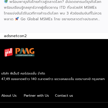
พร้อมพาธุรกิจไทยก้าวสู่ตลาดโลก? อัปเดตเทรนด์ธุรกิจโลก
พร้อมเรียนรู้กลยุทธ์จากผู้เชี่ยวชาญ ITD ที่จะช่วยให้ MSMEs
ไทยแข่งขันได้ในเวทีการค้าระดับโลก พบ 3 หัวข้อเข้มข้นที่ไม่ควร
พลาด
Go Global MSMEs ไทย ขยายตลาดต่างประเทศ
อย่างมั่นใจ
Green & ESG ปรับธุรกิจให้พร้อมรับกติกาการ
ค้าใหม่ สร้างความได้เปรียบในการแข่งขัน Cross Border E-
adsnetcon2
Commerce เปิดตลาดจีน ติดอาวุธ SMEs ไทย สู่ผู้บริโภค
ออนไลน์ ครบทั้งความรู้ เทรนด์ และโอกาสใหม่สำหรับเจ้าของ
ธุรกิจ ผู้ประกอบการ และผู้ที่กำลังวางแผนขยายตลาด
7
สิงหาคม 2569 | 10.00 – 12.15 น.
Franchise Expo
Thailand 2026 by SMART SME EXPO
[…]
บริษัท พีเอ็มจี คอร์ปอเรชั่น จำกัด
47,49 ซอยลาดพร้าว 140 ถ.ลาดพร้าว แขวงคลองจั่น เขตบางกะปิ กรุงเทพฯ
About Us
Partner with Us
Contact us