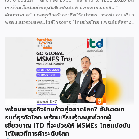
เปิดงานวันแรก Franchise Expo Thailand & TESE 2026 จัด
ใหญ่จัดเต็มด้วยทัพธุรกิจ&แฟรนไชส์ ซัพพลายเออร์สินค้า
ศักยภาพและโมเดลธุรกิจสร้างอาชีพไว้อย่างครบวงจรในงานเดียว
พร้อมแนวร่วมแฟรนไชส์โครงการ “ไทยช่วยไทย แฟรนไชส์สร้าง
อาชีพ พลัส” ที่รัฐช่วยจ่ายค่าแฟรนไชส์ 50% มาเสริมทัพในงาน
รวมกว่า 250 บูธ บนพื้นที่ 15,000 ตารางเมตร หวังเป็นทาง
เลือกสร้างรายได้เพิ่มและพยุงเศรษฐกิจไทยให้ฟื้นตัว เสิร์ฟครบ
จบในงานด้วยสินเชื่อ และทำเลทองทั่วประเทศ พร้อมเสวนาให้
ความรู้โดยผู้ทรงคุณวุฒิคับคั่ง และกิจกรรมเจรจาจับคู่ธุรกิจทั้งใน
และต่างประเทศ งานจัดต่อเนื่องระหว่างวันที่ 6-9 สิงหาคมนี้ ที่
ฮอลล์ 6-8 อิมแพ็คเมืองทองธานี คาดเม็ดเงินสะพัดในงานราว
220 ล้านบาท นายพูนพงษ์ นัยนาภากรณ์ อธิบดีกรมพัฒนา
ธุรกิจการค้า กระทรวงพาณิชย์ กล่าวว่า งาน ” Franchise Expo
Thailand & Thailand E-Commerce Selection Expo
(TESE 2026) เป็นเวทีแสดงธุรกิจแฟรนไชส์และโซลูชั่นส์แบบครบ
พร้อมพาธุรกิจไทยก้าวสู่ตลาดโลก? อัปเดตเท
วงจร […]
รนด์ธุรกิจโลก พร้อมเรียนรู้กลยุทธ์จากผู้
เชี่ยวชาญ ITD ที่จะช่วยให้ MSMEs ไทยแข่งขัน
ได้ในเวทีการค้าระดับโลก