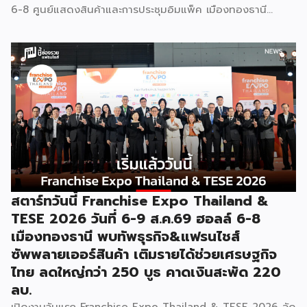
6-8 ศูนย์แสดงสินค้าและการประชุมอิมแพ็ค เมืองทองธานี
พร้อมจัดพิธีมอบรางวัล DBD Thailand Franchise Award
2026 ให้แก่ผู้ประกอบธุรกิจแฟรนไชส์ที่อยู่ในการส่งเสริมสนับสนุน
ของกรมฯ นายพูนพงษ์ นัยนาภากรณ์ อธิบดีกรมพัฒนาธุรกิจ
การค้า กระทรวงพาณิชย์ เปิดเผยภายหลังเป็นประธานเปิดงาน
“งานแฟรนไชส์ เอ็กซ์โป ไทยแลนด์ บาย สมาร์ท เอสเอ็มอี เอ็กซ์
โป (Franchise Expo Thailand by Smart SME Expo)” ซึ่ง
เป็นงานแสดงธุรกิจแฟรนไชส์ชั้นนำที่จัดขึ้นโดย บริษัท พีเอ็มจี
คอร์ปอเรชัน จำกัด เพื่อยกระดับศักยภาพของผู้ประกอบการและ
เจ้าของธุรกิจที่ต้องการขยายกิจการผ่านระบบแฟรนไชส์ […]
สตาร์ทวันนี้ Franchise Expo Thailand &
TESE 2026 วันที่ 6-9 ส.ค.69 ฮอลล์ 6-8
เมืองทองธานี พบทัพธุรกิจ&แฟรนไชส์
ซัพพลายเออร์สินค้า เติมรายได้ช่วยเศรษฐกิจ
ไทย ลดใหญ่กว่า 250 บูธ คาดเงินสะพัด 220
ลบ.