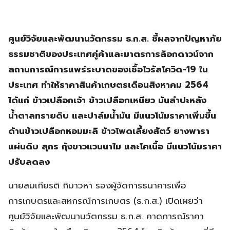
ศูนย์วิจัยและพัฒนานวัตกรรม ธ.ก.ส. ชี้ผลจากปัญหาภัย
ธรรมชาติของประเทศคู่ค้าและมาตรการล็อกดาวน์จาก
สถานการณ์การแพร่ระบาดของเชื้อไวรัสโควิด-19 ใน
ประเทศ ทำให้ราคาสินค้าเกษตรเดือนสิงหาคม 2564
ได้แก่ ข้าวเปลือกเจ้า ข้าวเปลือกเหนียว มันสำปะหลัง
น้ำตาลทรายดิบ และปาล์มน้ำมัน มีแนวโน้มราคาเพิ่มขึ้น
ด้านข้าวเปลือกหอมมะลิ ข้าวโพดเลี้ยงสัตว์ ยางพารา
แผ่นดิบ สุกร กุ้งขาวแวนนาไม และโคเนื้อ มีแนวโน้มราคา
ปรับลดลง
นายสมเกียรติ กิมาวหา รองผู้จัดการธนาคารเพื่อ
การเกษตรและสหกรณ์การเกษตร (ธ.ก.ส.) เปิดเผยว่า
ศูนย์วิจัยและพัฒนานวัตกรรม ธ.ก.ส. คาดการณ์ราคา