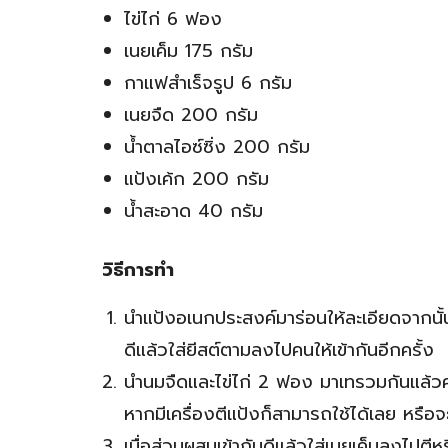
ไข่ไก่ 6 ฟอง
เนยเค็ม 175 กรัม
กาแฟสำเร็จรูป 6 กรัม
เนยจืด 200 กรัม
น้ำตาลไอซ์ซิ่ง 200 กรัม
แป้งเค้ก 200 กรัม
น้ำสะอาด 40 กรัม
วิธีการทำ
นำแป้งอเนกประสงค์มาร่อนให้ละเอียดจากนั้น
ดีแล้วใส่ยีสต์ตามลงไปคนให้เข้ากันอีกครั้ง
นำนมจืดและไข่ไก่ 2 ฟอง มาเทรวมกันแล้วคน
หากมีเครื่องตีแป้งก็สามารถใช้ได้เลย หรือจะใ
เมื่อส่วนผสมเข้ากันดีแล้วใส่เนยเค็มลงไปตีหร