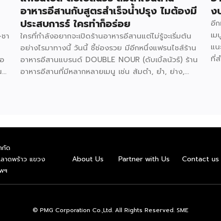
อาหารอีสานกับสูตรสำเร็จน้ำปรุง ไมต้องมี
งบ
ประสบการร์ ใครทำก็อร่อย
อี
เมน
–ชา
ใครที่กำลังอยากจะเปิดร้านอาหารอีสานแต่ไม่รู้จะเริ่มต้น
แน
อย่างไรมาทางนี้ วันนี้ ชี้ช่องรวย มีอีกหนึ่งแฟรนไชส์ร้าน
ที่
่อ
อาหารอีสานแบรนด์ DOUBLE NOUR (ดับเบิ้ลนัวร์) ร้าน
กัน
น
อาหารอีสานที่มีหลากหลายเมนู เช่น ส้มตำ, ยำ, ย่าง,
จะ
่ม
ทอด, เมี่ยง, ต้ม, จิ้มจุ่ม และเสริมด้วย หมูกระทะ ย่างเนย
แน
ต์
ที่สามารถตอบโจทย์ทุกความต้องการของลูกค้าได้อย่าง
ผู
ครอบคลุม ที่ปัจจุบันขยายสาขาไปแล้วเกือบ 10 สาขา แฟ
ย่า
 11
รนไชส์ ดับเบิ้ลนัวร์ ยึดมั่นในคอนเซ็ป ใครทำ ใครตำ ก็
มีโ
อร่อย ด้วยน้ำปรุงสำเร็จ สูตรเฉพาะกว่า 20 น้ำปรุง เช่น
ปลา
n
น้ำตำ น้ำยำ น้ำต้ม น้ำจิ้มต่างๆ ช่วยให้สามารถปรุงอาหาร
ำกัด
ปล
ได้ง่าย ลดขั้นตอนการทำ รสชาติเป็นมาตรฐานเดียวกัน
About Us
Partner with Us
Contact us
.ลาดพร้าว แขวง
มีข
ทุกครั้ง ไม่จำเป็นต้องใช้เชฟมืออาชีพก็สามารถทำได้ ตอบ
ทพฯ
ผัก
โจทย์ได้เป็นอย่างดีสำหรับการเปิดร้านอาหารหมดกังวล
เด็
เรื่องขาดพ่อครัวแม่ครัว สำหรับรูปแบบการลงทุนแฟรน
แน่
ไชส์ ดับเบิ้ลนัวร์ มีให้เลือกถึง 3 รูปแบบ แฟรนไชส์ Size
© PMG Corporation Co.,Ltd. All Rights Reserved. SME
น้ำ
S ราคา 149,000 บาท รูปแบบสำหรับ […]