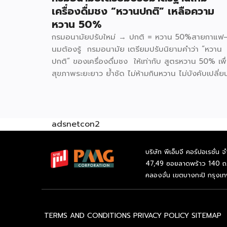
เครื่องดื่มชง “หวานปกติ” เหลือความ
หวาน 50%
กรมอนามัยปรับใหม่ → ปกติ = หวาน 50%สายกาแฟ
นมต้องรู้ กรมอนามัย เตรียมปรับนิยามคำว่า “หวาน
ปกติ” ของเครื่องดื่มชง ให้เท่ากับ สูตรหวาน 50% เพื
สุขภาพระยะยาว ย้ำชัด ไม่ห้ามกินหวาน ไม่บังคับเปลี่ย
สูตร แค่ปรับค่าเริ่มต้นของคำว่า “ปกติ” อยากหวานเพิ
ยังสั่งได้เหมือนเดิม ทั้งนี้ ประเด็นเรื่องการวัดเปอร์เซ็น
ความหวานและความเท่ากันของแต่ละร้าน จะมีการชี้แจง
รายละเอียดเพิ่มเติมในการเปิดตัวอย่างเป็นทางการวันที่
adsnetcon2
กุมภาพันธ์นี้ แบรนด์ที่เข้าร่วม Inthanin / Cafe
Amazon / All Cafe / Bellinee’s / Black Canyo
บริษัท พีเอ็มจี คอร์ปอเรชั่น จ
สามารถติดตามข้อมูลแบบอินไซด์อื่น ๆได้ที่
47,49 ซอยลาดพร้าว 140 ถ
Facebook : รีวิวอินไซด์ Website : ชี้ช่องรวย
คลองจั่น เขตบางกะปิ กรุงเ
TERMS AND CONDITIONS
PRIVACY POLICY
SITEMAP