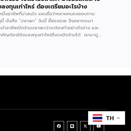
ลงทุนเท่าไหร่ ต้องเตรียมอะไรบ้าง
กหนึ่งอาชีพที่น่าสนใจ และเชื่อว่าหลายคนคงชอบทาน
ูนี้ นั่นคือ “ปลาเผา” วันนี้ ชี้ช่องรวย จึงอยากจะมา
ะนำอาชีพเปิดร้านปลาเผาว่าจะต้องทำอย่างไรบ้าง และ
สำคัญต้องใช้งบลงทุนเท่าไหร่ถึงจะเปิดร้านได้ เรามาดู
เลยว่าจะมีวิธีการขั้นตอนอย่างไรบ้าง ก่อนเริ่มเปิดร้าน
ต้องเตรียมตัวอย่างไร ? มองหาทำเลสำหรับขาย
่นอนว่าการเปิดร้านขายอาหารจะต้องอาศัยทำเลที่มี
้คนพลุกพล่อน เช่น ตลาดนัด แหล่งชุมชน ย่านธุรกิจ
นโรงงาน ย่านที่พักอาศัย แหล่งท่องเที่ยวเป็นต้น ซึ่งจะ
อกาสขายได้มาก มีแหล่งซื้อวัตถุดิบ สิ่งสำคัญที่สุด คือ
 เราควรจะมีแหล่งซื้อวัตถุดิบที่ดีสดใหม่ ไม่ว่าจะเป็น
านิล ปลาทับทิม ปลาดุก สำคัญต้องได้ในราคาที่ดี และ
องให้ซื้ออยู่เสมอ นอกจากนี้จะเป็นวัตถุดิบอื่น ๆ อย่าง
ต่าง ๆ ก็วรเลือกที่สดใหม่มีคุณภาพดี มีสูตรน้ำจิ้มรส
ด อีกหนึ่งสิ่งสำคัญที่ไม่ได้คงหนีไม่พันน้ำจิ้ม เพราะ
TH
นอนว่าปลาย่างก็ต้องทานคู่กับน้ำจิ้มรสแซ่บไม่ว่าจะเป็น
จิ้มซีฟู้ด น้ำจิ้มถั่ว เป็นต้น ฉะนั้นเราจะต้องมีสูตรเด็ด