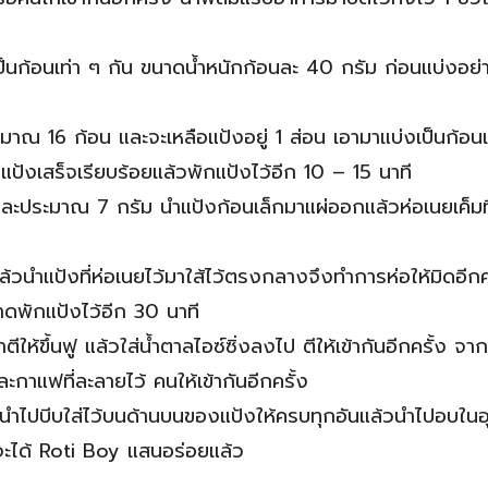
งเป็นก้อนเท่า ๆ กัน ขนาดน้ำหนักก้อนละ 40 กรัม ก่อนแบ่งอย่
าณ 16 ก้อน และจะเหลือแป้งอยู่ 1 ส่อน เอามาแบ่งเป็นก้อนเ
บ่งแป้งเสร็จเรียบร้อยแล้วพักแป้งไว้อีก 10 – 15 นาที
อนละประมาณ 7 กรัม นำแป้งก้อนเล็กมาแผ่ออกแล้วห่อเนยเค็มที
ล้วนำแป้งที่ห่อเนยไว้มาใส้ไว้ตรงกลางจึงทำการห่อให้มิดอีกค
ดพักแป้งไว้อีก 30 นาที
้ขึ้นฟู แล้วใส่น้ำตาลไอซ์ซิ่งลงไป ตีให้เข้ากันอีกครั้ง จากน
าแฟที่ละลายไว้ คนให้เข้ากันอีกครั้ง
ล้วนำไปบีบใส่ไว้บนด้านบนของแป้งให้ครบทุกอันแล้วนำไปอบในอ
็จะได้ Roti Boy แสนอร่อยแล้ว