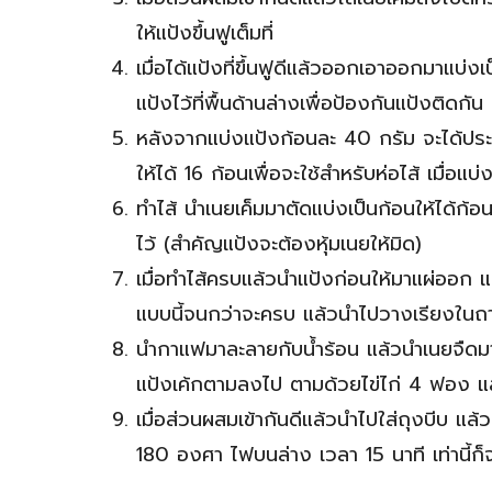
ให้แป้งขึ้นฟูเต็มที่
เมื่อได้แป้งที่ขึ้นฟูดีแล้วออกเอาออกมาแบ่
แป้งไว้ที่พื้นด้านล่างเพื่อป้องกันแป้งติดกัน
หลังจากแบ่งแป้งก้อนละ 40 กรัม จะได้ประม
ให้ได้ 16 ก้อนเพื่อจะใช้สำหรับห่อไส้ เมื่อแ
ทำไส้ นำเนยเค็มมาตัดแบ่งเป็นก้อนให้ได้ก้
ไว้ (สำคัญแป้งจะต้องหุ้มเนยให้มิด)
เมื่อทำไส้ครบแล้วนำแป้งก่อนให้มาแผ่ออก แ
แบบนี้จนกว่าจะครบ แล้วนำไปวางเรียงในถา
นำกาแฟมาละลายกับน้ำร้อน แล้วนำเนยจืดมาตีให
แป้งเค้กตามลงไป ตามด้วยไข่ไก่ 4 ฟอง และก
เมื่อส่วนผสมเข้ากันดีแล้วนำไปใส่ถุงบีบ แ
180 องศา ไฟบนล่าง เวลา 15 นาที เท่านี้ก