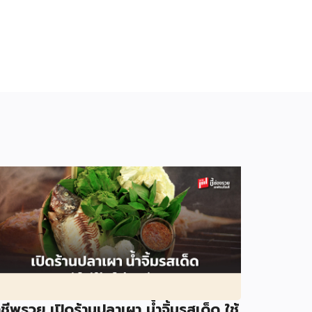
ชีพรวย เปิดร้านปลาเผา น้ำจิ้มรสเด็ด ใช้