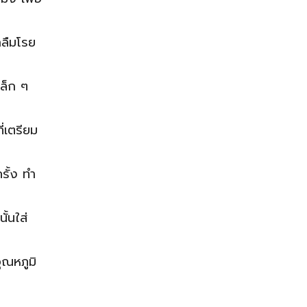
าลืมโรย
ล็ก ๆ
่เตรียม
รั้ง ทำ
ั้นใส่
ุณหภูมิ