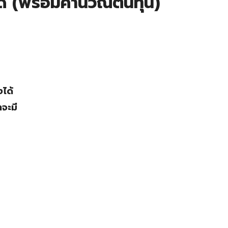
ดี (พร้อมคำนวณต้นทุน)
งได้
าจะมี