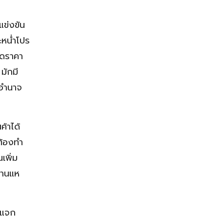
แข่งขัน
ะหน่ำโปร
ตัดราคา
มักมี
ีอำนาจ
ค้าได้
ต้องทำ
เพิ่ม
่านแห
รแจก