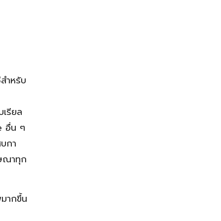
ีสำหรับ
บเรียล
 อื่น ๆ
สบกา
ฆษณาทุก
มากขึ้น