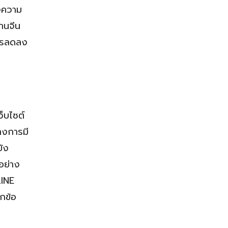
างความ
้านจีน
ำไรลดลง
ว็บไซต์
างการมี
ยัง
อย่าง
LINE
กข้อ