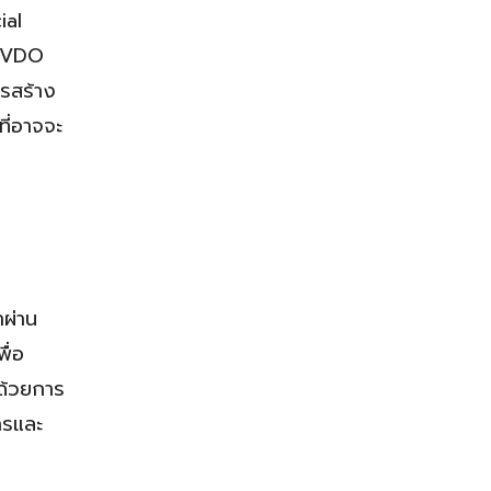
ial
h VDO
ารสร้าง
ี่อาจจะ
าผ่าน
ื่อ
ด้วยการ
ารและ