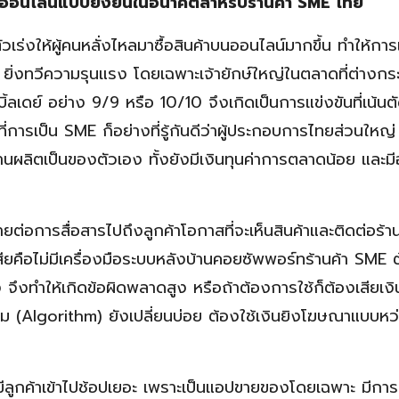
จออนไลน์แบบยั่งยืนในอนาคตสำหรับร้านค้า SME ไทย
ัวเร่งให้ผู้คนหลั่งไหลมาซื้อสินค้าบนออนไลน์มากขึ้น ทำให้การ
งทวีความรุนแรง โดยเฉพาะเจ้ายักษ์ใหญ่ในตลาดที่ต่างกร
บิ้ลเดย์ อย่าง 9/9 หรือ 10/10 จึงเกิดเป็นการแข่งขันที่เน้น
่การเป็น SME ก็อย่างที่รู้กันดีว่าผู้ประกอบการไทยส่วนใหญ่ 
ีฐานผลิตเป็นของตัวเอง ทั้งยังมีเงินทุนค่าการตลาดน้อย และม
ายต่อการสื่อสารไปถึงลูกค้าโอกาสที่จะเห็นสินค้าและติดต่อร้าน
ยคือไม่มีเครื่องมือระบบหลังบ้านคอยซัพพอร์ทร้านค้า SME 
ึงทำให้เกิดข้อผิดพลาดสูง หรือถ้าต้องการใช้ก็ต้องเสียเงิน
ิทึม (Algorithm) ยังเปลี่ยนบ่อย ต้องใช้เงินยิงโฆษณาแบบหว
ีลูกค้าเข้าไปช้อปเยอะ เพราะเป็นแอปขายของโดยเฉพาะ มีกา