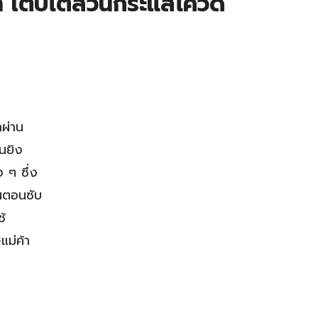
า เติบโตสวนกระแสโควิด
าผ่าน
ินยิง
 ๆ ซึ่ง
้นตอนซับ
้
แม่ค้า