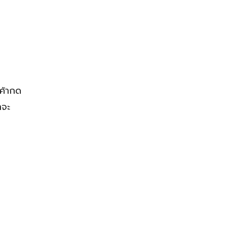
ค้ากด
าจะ