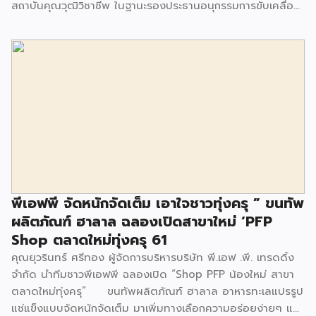
สถาบันคุณวุฒิวิชาชีพ ในฐานะรองประธานอนุกรรมการขับเคลื่อน
อุตสาหกรรมด้านอาหาร คณะกรรมการซอฟต์พาวเวอร์แห่งชาติ
เข้าร่วมเสวนาในหัวข้อ Entrepreneur Opportunity ปั้นแบรนด์
ไทยในตลาดโลก โอกาสของผู้ประกอบการ สะท้อนศักยภาพการ
แข่งขัน ร่วมกับนางปรียากร ศังขวณิช ผู้อำนวยการสำนักนักส่ง
เสริมการค้าสินค้าเกษตรและอุตสาหกรรม และนายแดน ปฐม
วาณิชย์ ประธานเจ้าหน้าที่บริหาร บมจ.เอ็นอาร์ อินสแตนท์ โป
รดิวซ์ (NRF) บริษัทผู้ผลิตจัดหาและจำหน่ายผลิตภัณฑ์ปรุงรส
อาหาร อาหารสำเร็จรูป เครื่องปรุงสำหรับประกอบอาหาร ในงาน
NRF Vision Day 2024 “Asian Food Disruption” นาง
สาววรชนาธิป กล่าวในการเสวนาว่า จากการทำงานในฐานะรอง
ประธานอนุกรรมการขับเคลื่อนอุตสาหกรรมด้านอาหาร ได้แสดง
พีเอฟพี จัดหนักจัดเต็ม เอาใจชาวทุ่งครุ ” ขนทัพ
ให้เห็นอย่างชัดเจนว่า โอกาสสำคัญของผู้ประกอบการอาหารใน
ผลิตภัณฑ์ ฮาลาล ฉลองเปิดสาขาใหม่ ‘PFP
ประเทศไทยที่จะต้องช่วยกันส่งเสริมและสนับสนุนนโยบาย soft
Shop ตลาดใหม่ทุ่งครุ 61
power นี้ร่วมกัน เพราะภาครัฐ เปิดประตูบานใหญ่พร้อมให้การ
คุณยุวรินทร์ ศรีทอง ผู้จัดการบริหารบริษัท พี.เอฟ .พี. เทรดดิ้ง
สนับสนุนภาคเอกชนให้เป็นตัวแทน ในการร่วมผลักดัน
จำกัด นำทีมชาวพีเอฟพี ฉลองเปิด “Shop PFP น้องใหม่ สาขา
อุตสาหกรรมอาหารเป็นอุตสาหกรรมเรือธง Soft […]
ตลาดใหม่ทุ่งครุ” ขนทัพผลิตภัณฑ์ ฮาลาล อาหารทะเลแปรรูป
แช่แข็งแบบจัดหนักจัดเต็ม มาเพิ่มทางเลือกความอร่อยง่ายๆ แต่