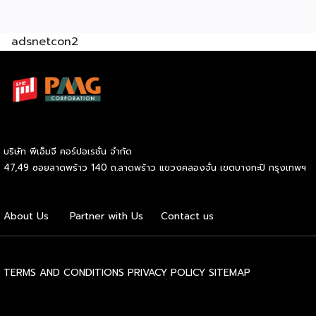
ได้คุณค่าทางโภชนาการสูงจากเนื้อปลาทะเล รองรับความต้องการ
ของกลุ่มผู้บริโภคที่หลากหลายย่านทุ่งครุ ภายใต้สโลแกน “พีเอฟ
adsnetcon2
พี มอบคุณค่าที่มากกว่าความอร่อย” พร้อมเปิดให้บริการจัด
จำหน่ายผลิตภัณฑ์อาหารทะเลแปรรูปแช่แข็ง สำหรับซื้อนำไปปรุง
รับประทานเอง หรือทำเป็นเมนู ชาบู ต้ม ปิ้ง ย่าง เพื่อจัดจำหน่าย
ในร้านอาหารแบบครบวงจร แบบราคาปลีกและราคาส่ง อาทิ เต้าหู้
ชีส ลูกชิ้นปลาสไตล์ภูเก็ต ปูอัดโชกุน โดนัทไส้ชีส และผลิตภัณฑ์
น้องใหม่ลูกชิ้นแคะสไตล์เยาวราช ทั้งนี้ผู้สนใจสามารถเลือกซื้อ
สินค้า ได้แล้ววันนี้ที่ Shop PFP สาขาตลาดใหม่ทุ่งครุ ประชาอุทิศ
บริษัท พีเอ็มจี คอร์ปอเรชั่น จำกัด
61 หรือสามารถสอบถามข้อมูลเพิ่มเติมได้ที่ Shop PFP สาขา
47,49 ซอยลาดพร้าว 140 ถ.ลาดพร้าว แขวงคลองจั่น เขตบางกะปิ กรุงเทพฯ
ตลาดใหม่ทุ่งครุ เบอร์โทรศัพท์ 061-823-4085 […]
About Us
Partner with Us
Contact us
TERMS AND CONDITIONS
PRIVACY POLICY
SITEMAP