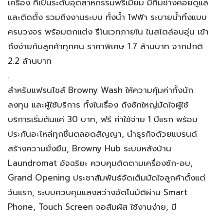
เครื่อง ที่เป็นระดับอุตสาหกรรมพรีเมียม มีทีมช่างคอยดูแล
และติดตั้ง รวมถึงงานระบบ ทั้งน้ำ ไฟฟ้า ระบายน้ำทิ้งแบบ
ครบวงจร พร้อมตกแต่ง รีโนเวทภายใน ในสไตล์อบอุ่น เข้า
ถึงง่ายกับลูกค้าทุกคน ราคาพิเศษ 1.7 ล้านบาท จากปกติ
2.2 ล้านบาท
.
สำหรับแฟรนไชส์ Browny Wash ให้ความคุ้มค่าทั้งนัก
ลงทุน และผู้ใช้บริการ ทั้งในเรื่อง ถังซักใหญ่มัดใจผู้ใช้
บริการเริ่มต้นแค่ 30 บาท, ฟรี ค่าใช้จ่าย 1 ปีแรก พร้อม
ประกันอะไหล่ทุกชิ้นตลอดสัญญา, นำธุรกิจด้วยแบรนด์
สร้างความยั่งยืน, Browny Hub ระบบหลังบ้าน
Laundromat อัจฉริยะ ควบคุมติดตามเครื่องซัก-อบ,
Grand Opening ประชาสัมพันธ์จัดเต็มมัดใจลูกค้าตั้งแต่
วันแรก, ระบบควบคุมแสงสว่างอัตโนมัติผ่าน Smart
Phone, Touch Screen จอสัมผัส ใช้งานง่าย, มี