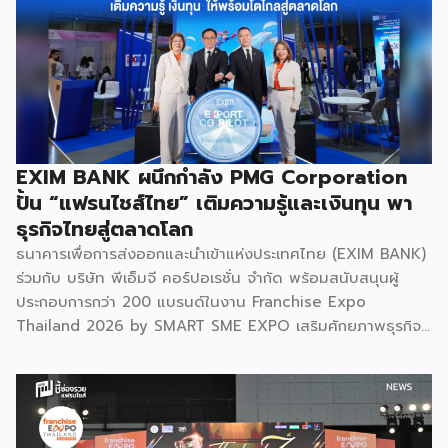
วิทยาศาสตร์ขั้นสูง และสร้างเสถียรภาพทางเทคโนโลยี
(National Resilience) ให้แก่ประเทศอย่างยั่งยืน ศ.ดร.ยศชนัน
วงศ์สวัสดิ์ รัฐมนตรีว่าการกระทรวง อว. ประธานในพิธีเปิดเปิดเผย
ว่า “การประชุมในครั้งนี้เป็นหมุดหมายสำคัญในการหลอมรวมความ
เชี่ยวชาญของ 4 สถาบันใหญ่ เพื่อขับเคลื่อนจากงานวิจัยพื้นฐาน
ไปสู่การสร้างมูลค่าเชิงอุตสาหกรรม โดยมุ่งสร้างเครือข่ายวิศวกร
สมรรถนะสูงที่จะเป็นฐานกำลังในการพัฒนาเทคโนโลยีเชิง
EXIM BANK ผนึกกำลัง PMG Corporation
ยุทธศาสตร์ (Strategic Technologies) รองรับอุตสาหกรรม
ปั้น “แฟรนไชส์ไทย” เติมความรู้และเงินทุน พา
แห่งอนาคต และพาประเทศก้าวทะยานสู่เวทีโลกได้อย่างภาคภูมิ”
ธุรกิจไทยสู่ตลาดโลก
ไฮไลต์สำคัญของการจัดงานในครั้งนี้ […]
ธนาคารเพื่อการส่งออกและนำเข้าแห่งประเทศไทย (EXIM BANK)
ร่วมกับ บริษัท พีเอ็มจี คอร์ปอเรชั่น จำกัด พร้อมสนับสนุนผู้
ประกอบการกว่า 200 แบรนด์ในงาน Franchise Expo
Thailand 2026 by SMART SME EXPO เสริมศักยภาพธุรกิจ
แฟรนไชส์ไทยด้วย “ความรู้” และ “เงินทุน” ทั้งด้านการ
บริหารธุรกิจ การวางแผนการเงิน และการบริหารความเสี่ยง
เตรียมความพร้อมสำหรับการขยายตลาดสู่ต่างประเทศ โดยการ
จัดงานครั้งนี้คาดว่าจะสร้างมูลค่าทางเศรษฐกิจราว 220 ล้านบาท
แฟรนไชส์ไม่ใช่เพียงโมเดลธุรกิจ แต่คือ โอกาสในการต่อยอด