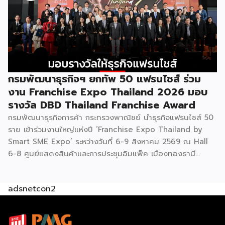
แบรนด์ไทยให้ก้าวสู่ตลาดใหม่ EXIM BANK จึงผนึกกำลัง
พันธมิตร สนับสนุนผู้ประกอบการไทยให้พร้อม ขยายธุรกิจ สร้าง
แบรนด์ และเปิดตลาดต่างประเทศ EXIM BANK พร้อมร่วมเดิน
ทางสู่การเปิดตลาดใหม่ เพื่อพา “แฟรนไชส์ไทย” เติบโตไกลใน
ตลาดโลก ด้วยบทบาท Export Co-pilot ที่พร้อมเคียงข้าง
ธุรกิจไทยในทุกเส้นทาง FacebookFacebookXXLINELine
กรมพัฒนาธุรกิจฯ ยกทัพ 50 แฟรนไชส์ ร่วม
งาน Franchise Expo Thailand 2026 มอบ
รางวัล DBD Thailand Franchise Award
กรมพัฒนาธุรกิจการค้า กระทรวงพาณิชย์ นำธุรกิจแฟรนไชส์ 50
ราย เข้าร่วมงานใหญ่แห่งปี ‘Franchise Expo Thailand by
Smart SME Expo’ ระหว่างวันที่ 6-9 สิงหาคม 2569 ณ Hall
6-8 ศูนย์แสดงสินค้าและการประชุมอิมแพ็ค เมืองทองธานี
พร้อมจัดพิธีมอบรางวัล DBD Thailand Franchise Award
2026 ให้แก่ผู้ประกอบธุรกิจแฟรนไชส์ที่อยู่ในการส่งเสริมสนับสนุน
adsnetcon2
ของกรมฯ นายพูนพงษ์ นัยนาภากรณ์ อธิบดีกรมพัฒนาธุรกิจ
การค้า กระทรวงพาณิชย์ เปิดเผยภายหลังเป็นประธานเปิดงาน
“งานแฟรนไชส์ เอ็กซ์โป ไทยแลนด์ บาย สมาร์ท เอสเอ็มอี เอ็กซ์