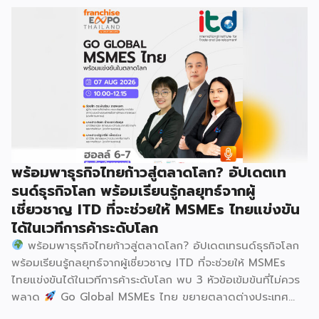
รวมกว่า 250 บูธ บนพื้นที่ 15,000 ตารางเมตร หวังเป็นทาง
เลือกสร้างรายได้เพิ่มและพยุงเศรษฐกิจไทยให้ฟื้นตัว เสิร์ฟครบ
จบในงานด้วยสินเชื่อ และทำเลทองทั่วประเทศ พร้อมเสวนาให้
ความรู้โดยผู้ทรงคุณวุฒิคับคั่ง และกิจกรรมเจรจาจับคู่ธุรกิจทั้งใน
และต่างประเทศ งานจัดต่อเนื่องระหว่างวันที่ 6-9 สิงหาคมนี้ ที่
ฮอลล์ 6-8 อิมแพ็คเมืองทองธานี คาดเม็ดเงินสะพัดในงานราว
220 ล้านบาท นายพูนพงษ์ นัยนาภากรณ์ อธิบดีกรมพัฒนา
ธุรกิจการค้า กระทรวงพาณิชย์ กล่าวว่า งาน ” Franchise Expo
Thailand & Thailand E-Commerce Selection Expo
(TESE 2026) เป็นเวทีแสดงธุรกิจแฟรนไชส์และโซลูชั่นส์แบบครบ
พร้อมพาธุรกิจไทยก้าวสู่ตลาดโลก? อัปเดตเท
วงจร […]
รนด์ธุรกิจโลก พร้อมเรียนรู้กลยุทธ์จากผู้
เชี่ยวชาญ ITD ที่จะช่วยให้ MSMEs ไทยแข่งขัน
ได้ในเวทีการค้าระดับโลก
พร้อมพาธุรกิจไทยก้าวสู่ตลาดโลก? อัปเดตเทรนด์ธุรกิจโลก
พร้อมเรียนรู้กลยุทธ์จากผู้เชี่ยวชาญ ITD ที่จะช่วยให้ MSMEs
ไทยแข่งขันได้ในเวทีการค้าระดับโลก พบ 3 หัวข้อเข้มข้นที่ไม่ควร
พลาด
Go Global MSMEs ไทย ขยายตลาดต่างประเทศ
อย่างมั่นใจ
Green & ESG ปรับธุรกิจให้พร้อมรับกติกาการ