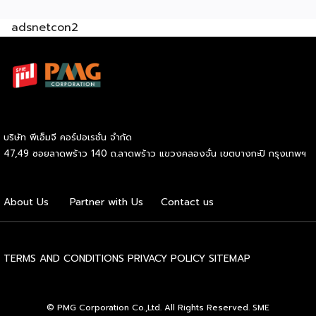
ค้าใหม่ สร้างความได้เปรียบในการแข่งขัน Cross Border E-
adsnetcon2
Commerce เปิดตลาดจีน ติดอาวุธ SMEs ไทย สู่ผู้บริโภค
ออนไลน์ ครบทั้งความรู้ เทรนด์ และโอกาสใหม่สำหรับเจ้าของ
ธุรกิจ ผู้ประกอบการ และผู้ที่กำลังวางแผนขยายตลาด
7
สิงหาคม 2569 | 10.00 – 12.15 น.
Franchise Expo
Thailand 2026 by SMART SME EXPO
[…]
บริษัท พีเอ็มจี คอร์ปอเรชั่น จำกัด
47,49 ซอยลาดพร้าว 140 ถ.ลาดพร้าว แขวงคลองจั่น เขตบางกะปิ กรุงเทพฯ
About Us
Partner with Us
Contact us
TERMS AND CONDITIONS
PRIVACY POLICY
SITEMAP
© PMG Corporation Co.,Ltd. All Rights Reserved. SME