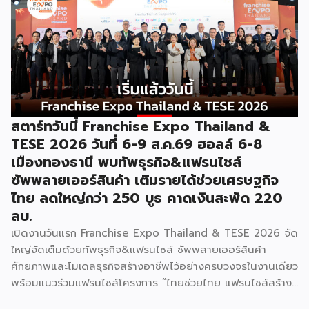
“งานแฟรนไชส์ เอ็กซ์โป ไทยแลนด์ บาย สมาร์ท เอสเอ็มอี เอ็กซ์
โป (Franchise Expo Thailand by Smart SME Expo)” ซึ่ง
เป็นงานแสดงธุรกิจแฟรนไชส์ชั้นนำที่จัดขึ้นโดย บริษัท พีเอ็มจี
คอร์ปอเรชัน จำกัด เพื่อยกระดับศักยภาพของผู้ประกอบการและ
เจ้าของธุรกิจที่ต้องการขยายกิจการผ่านระบบแฟรนไชส์ […]
สตาร์ทวันนี้ Franchise Expo Thailand &
TESE 2026 วันที่ 6-9 ส.ค.69 ฮอลล์ 6-8
เมืองทองธานี พบทัพธุรกิจ&แฟรนไชส์
ซัพพลายเออร์สินค้า เติมรายได้ช่วยเศรษฐกิจ
ไทย ลดใหญ่กว่า 250 บูธ คาดเงินสะพัด 220
ลบ.
เปิดงานวันแรก Franchise Expo Thailand & TESE 2026 จัด
ใหญ่จัดเต็มด้วยทัพธุรกิจ&แฟรนไชส์ ซัพพลายเออร์สินค้า
ศักยภาพและโมเดลธุรกิจสร้างอาชีพไว้อย่างครบวงจรในงานเดียว
พร้อมแนวร่วมแฟรนไชส์โครงการ “ไทยช่วยไทย แฟรนไชส์สร้าง
อาชีพ พลัส” ที่รัฐช่วยจ่ายค่าแฟรนไชส์ 50% มาเสริมทัพในงาน