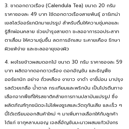
3. ชาดอกดาวเรือง (Calendula Tea) ขนาด 20 กรัม
ราคาซองละ 49 บาท ใช้ดอกดาวเรืองสายพันธุ์ อาร์เทน่า
เยลโลว์ออร์แกนิกมาแปรรูป สำหรับดื่มให้ความชุ่มคอและ
รู้สึกผ่อนคลาย ช่วยบำรุงสายตา ชะลออาการจอประสาท
ตาเสื่อม ให้ความชุ่มชื้น ลดการอักเสบ ระคายเคือง รักษา
ผิวแพ้ง่าย และชะลออายุของผิว
4. ผงโรยข้าวผสมดอกไม้ ขนาด 30 กรัม ราคาซองละ 59
บาท ผลิตจากดอกดาวเรือง ดอกอัญชัน และธัญพืช
ออร์แกนิก อย่าง ถั่วเหลือง งาขาว งาดำ งาขี้ม่อน มาปรุง
รสด้วยเกลือ น้ำตาล กระเทียมและพริกป่น เป็นโปรตีนทาง
เลือกจากพืชที่ให้รสชาติคล้ายการทานปลาป่นแปรรูป ซึ่ง
ผลิตภัณฑ์ทุกชนิดจะไม่ใส่ผงชูรสและวัตถุกันเสีย และเร็ว ๆ
นี้ได้เตรียมออกสินค้าใหม่ ๆ มาเพิ่มทางเลือกให้กับลูกค้า
ได้แก่ ชากุหลาบมอญ เจลลี่อัญชันมะนาวผสมแก้วมังกร