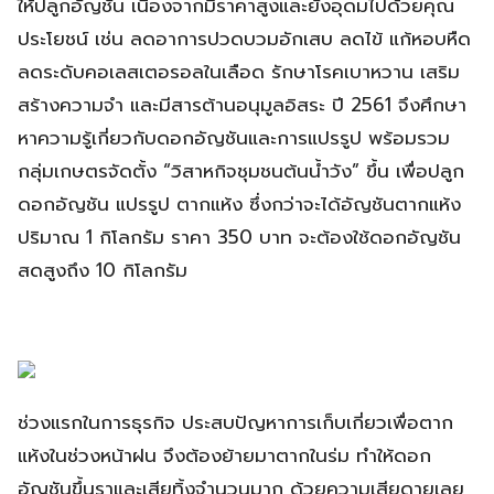
ให้ปลูกอัญชัน เนื่องจากมีราคาสูงและยังอุดมไปด้วยคุณ
ประโยชน์ เช่น ลดอาการปวดบวมอักเสบ ลดไข้ แก้หอบหืด
ลดระดับคอเลสเตอรอลในเลือด รักษาโรคเบาหวาน เสริม
สร้างความจำ และมีสารต้านอนุมูลอิสระ ปี 2561 จึงศึกษา
หาความรู้เกี่ยวกับดอกอัญชันและการแปรรูป พร้อมรวม
กลุ่มเกษตรจัดตั้ง “วิสาหกิจชุมชนต้นน้ำวัง” ขึ้น เพื่อปลูก
ดอกอัญชัน แปรรูป ตากแห้ง ซึ่งกว่าจะได้อัญชันตากแห้ง
ปริมาณ 1 กิโลกรัม ราคา 350 บาท จะต้องใช้ดอกอัญชัน
สดสูงถึง 10 กิโลกรัม
ช่วงแรกในการธุรกิจ ประสบปัญหาการเก็บเกี่ยวเพื่อตาก
แห้งในช่วงหน้าฝน จึงต้องย้ายมาตากในร่ม ทำให้ดอก
อัญชันขึ้นราและเสียทิ้งจำนวนมาก ด้วยความเสียดายเลย