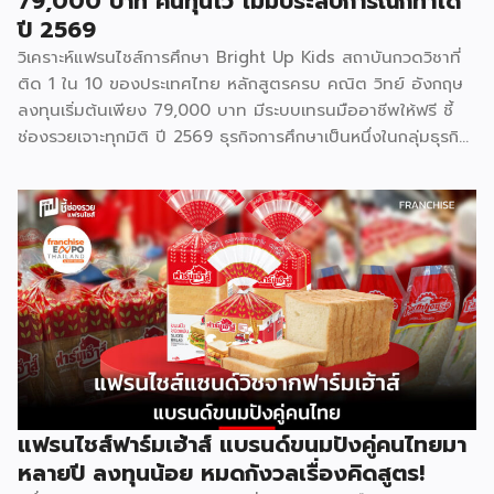
79,000 บาท คืนทุนไว ไม่มีประสบการณ์ก็ทำได้
ปี 2569
วิเคราะห์แฟรนไชส์การศึกษา Bright Up Kids สถาบันกวดวิชาที่
ติด 1 ใน 10 ของประเทศไทย หลักสูตรครบ คณิต วิทย์ อังกฤษ
ลงทุนเริ่มต้นเพียง 79,000 บาท มีระบบเทรนมืออาชีพให้ฟรี ชี้
ช่องรวยเจาะทุกมิติ ปี 2569 ธุรกิจการศึกษาเป็นหนึ่งในกลุ่มธุรกิจ
ที่มีความต้องการต่อเนื่องไม่ว่าเศรษฐกิจจะเป็นอย่างไร เพราะผู้
ปกครองไทยให้ความสำคัญกับการเรียนของลูกหลานเสมอ และ
Bright Up Kids คือแบรนด์แฟรนไชส์การศึกษาที่เข้ามาตอบ
โจทย์นี้ ด้วยหลักสูตรที่ได้รับการยอมรับว่าติด 1 ใน 10 กวดวิชาที่
ดีที่สุดในประเทศไทย จุดเด่นสำคัญคืองบลงทุนเริ่มต้นเพียง
79,000 บาท พร้อมระบบเทรนแบบมืออาชีพให้ฟรี ทำให้ผู้ที่ไม่มี
ประสบการณ์ด้านการสอนมาก่อนก็สามารถเป็นเจ้าของธุรกิจกวด
วิชาได้ รู้จัก Bright Up Kids ก่อนตัดสินใจ Bright Up Kids
เป็นแฟรนไชส์การศึกษาที่มีหลักสูตรครบ จบที่เดียว ครอบคลุม
วิชาหลักอย่างคณิตศาสตร์ วิทยาศาสตร์ และภาษาอังกฤษ ซึ่งเป็น
วิชาที่ผู้ปกครองส่วนใหญ่ให้ความสำคัญที่สุดในการติวเสริมให้ลูก
แฟรนไชส์ฟาร์มเฮ้าส์ แบรนด์ขนมปังคู่คนไทยมา
จุดแข็งที่ทำให้แบรนด์ได้รับความเชื่อถือคือการติดอันดับ 1 ใน 10
หลายปี ลงทุนน้อย หมดกังวลเรื่องคิดสูตร!
[…]