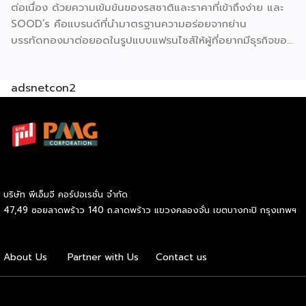
ต่อเนื่อง ด้วยความเข้มข้นของรสชาติและราคาที่เข้าถึงง่าย และ
คุณภาพ ใหม่ สด สะอาด อร่อย” ภายใต้มาตรฐานของฟาร์มเฮ้าส์
SOOD’s คือแบรนด์ที่นำมาตรฐานความอร่อยจากย่าน
ปัจจุบัน GMF ได้รับความนิยมกระจายอยู่ทั่วกรุงเทพฯ และ
บรรทัดทองมาต่อยอดในรูปแบบแฟรนไชส์ให้ผู้ที่อยากมีธุรกิจของ
ปริมณฑล […]
ตัวเอง ปัจจุบัน SOOD’s ครอบคลุมมากกว่า 20 สาขาทั่ว
กรุงเทพฯ และปริมณฑล และล่าสุดเปิดรับแฟรนไชส์อย่างเป็น
adsnetcon2
ทางการ เริ่มต้นเพียง 59,000 บาท ก็สามารถเปิดขายได้ทันที
โดยไม่จำเป็นต้องมีประสบการณ์มาก่อน รู้จัก SOOD’s หมี่ไก่ฉีก
ก่อนตัดสินใจ จุดขายหลักของ SOOD’s คือความอร่อยแบบต้น
ตำรับ มาตรฐานเดียวกับร้านดังจากบรรทัดทอง แต่นำมาปรับให้
เข้าถึงได้ง่ายขึ้นในราคาที่จับต้องได้ โดยไม่ลดทอนคุณภาพ
วัตถุดิบคัดสรรสดใหม่ทุกขั้นตอน และควบคุมมาตรฐานให้ทุก
กล่องมีรสชาติสม่ำเสมอไม่ว่าจะสั่งจากสาขาไหน เมนูของแบรนด์
บริษัท พีเอ็มจี คอร์ปอเรชั่น จำกัด
เน้นความเรียบง่ายแต่จัดเต็มด้านรสชาติ ได้แก่ หมี่ไก่ฉีก ไซส์ S
47,49 ซอยลาดพร้าว 140 ถ.ลาดพร้าว แขวงคลองจั่น เขตบางกะปิ กรุงเทพฯ
ราคา 69 บาท และไซส์ M ราคา 85 บาท หมี่ไก่แซ่บไซส์ M ราคา
89 บาท และหมี่หมูย่างไซส์ M ราคา 120 บาท จุดเด่นอยู่ที่เส้นหมี่
นุ่มกำลังดี เนื้อไก่ฉีกแน่น หมูย่างหอมฉ่ำ […]
About Us
Partner with Us
Contact us