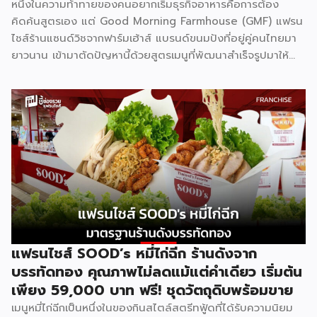
หนึ่งในความท้าทายของคนอยากเริ่มธุรกิจอาหารคือการต้อง
คิดค้นสูตรเอง แต่ Good Morning Farmhouse (GMF) แฟรน
ไชส์ร้านแซนด์วิชจากฟาร์มเฮ้าส์ แบรนด์ขนมปังที่อยู่คู่คนไทยมา
ยาวนาน เข้ามาตัดปัญหานี้ด้วยสูตรเมนูที่พัฒนาสำเร็จรูปมาให้
แล้ว พร้อมความน่าเชื่อถือของแบรนด์ที่คนไทยรู้จักดี จุดเด่นของ
GMF คือการลงทุนที่ไม่สูง ไม่ต้องกังวลเรื่องการคิดสูตรอาหาร
เพราะทุกอย่างมีมาตรฐานจากฟาร์มเฮ้าส์รองรับอยู่แล้ว เหมาะกับ
ผู้ที่อยากมีธุรกิจของตัวเองแต่ไม่มีพื้นฐานด้านการทำอาหาร รู้จัก
Good Morning Farmhouse ก่อนตัดสินใจ Good Morning
Farmhouse เป็นโครงการแฟรนไชส์ภายใต้บริษัทฟาร์มเฮ้าส์ ที่
เปิดโอกาสให้ผู้สนใจมีธุรกิจเป็นของตัวเอง ประกอบการได้ในเวลา
สั้นๆ โดยผู้ร่วมค้าจะได้รับสิทธิ์พิเศษในการซื้อส่วนผสมแซนด์วิช
สูตรเฉพาะจากฟาร์มเฮ้าส์โดยตรง พร้อมการสนับสนุนด้าน
อุปกรณ์ วัตถุดิบ และการอบรมทักษะการทำแซนด์วิชอย่างถูกวิธี
ตามหลักสุขาภิบาลและอนามัย เมนูของแบรนด์มีให้เลือกถึง 8 ไส้
แฟรนไชส์ SOOD’s หมี่ไก่ฉีก ร้านดังจาก
ได้แก่ แซนด์วิชโฮลวีตไส้แฮมหมูหยอง ไส้แฮม ไส้ปูอัด ไส้ไข่ดาว
บรรทัดทอง คุณภาพไม่ลดแม้แต่คำเดียว เริ่มต้น
หมูหยองพริกเผา ไส้เทสตี้แฮม ไส้ทูน่าหมูหยอง ไส้ทูน่า และไส้
เพียง 59,000 บาท ฟรี! ชุดวัตถุดิบพร้อมขาย
หมูหยองพริกเผา ครอบคลุมทั้งรสชาติคลาสสิกและรสชาติที่คน
เมนูหมี่ไก่ฉีกเป็นหนึ่งในของกินสไตล์สตรีทฟู้ดที่ได้รับความนิยม
ไทยคุ้นเคย ปรัชญาสำคัญที่ผู้ร่วมค้าต้องยึดถือคือ “แซนด์วิชมี