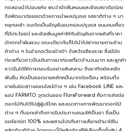
ทดลองนำไปอบแห้ง พบว่ามีกลิ่นหอมและยังรสชาติอร่อย
จึงพัฒนาต่อยอดด้วยการนำผงปรุงรส รสชาติต่าง ๆ มา
คลุกเคล้า จนเกิดเป็นอัญชันอบกรอบปรุงรส ขนมขบเคี้ยว
ที่มีประโยชน์ และยังเพิ่มมูลค่าให้กับอัญชันตากแห้งที่ราคา
มักตกต่ำผันผวน ขณะเดียวกันก็ได้นำไปฝากขายตามร้าน
ค้าต่าง ๆ ในอำเภอเวียงป่าเป้า จังหวัดเชียงราย ซึ่งมีนัก
ท่องเที่ยวชาวจีนเดินทางมาท่องเที่ยวจำนวนมาก และลูกค้า
ชาวจีนได้ให้การตอบรับอย่างล้นหลาม ถึงอาทิตย์ละหลัก
พันชิ้น คิดเป็นยอดขายหลักหมื่นบาทต่อเดือน พร้อมทั้ง
ขายในช่องทางออนไลน์ต่าง ๆ เช่น Facebook LINE และ
แอป FARMTO จุดเด่นของ FloraForward คือการส่งต่อ
ดอกไม้กินได้ไปสู่ผู้บริโภค และแนวทางการพัฒนาดอกไม้
ต่าง ๆ ที่บอกเล่าถึงการรับประทานขนมให้เป็นยา ซึ่งเป็น
ออร์แกนิก 100% และผสานโปรตีนทางเลือกเข้ามาใช้ใน
ผลิตภัณฑ์ด้วย โดยขณะนี้มีผลิตภัณฑ์ให้เลือกซื้อทั้งสิน 4