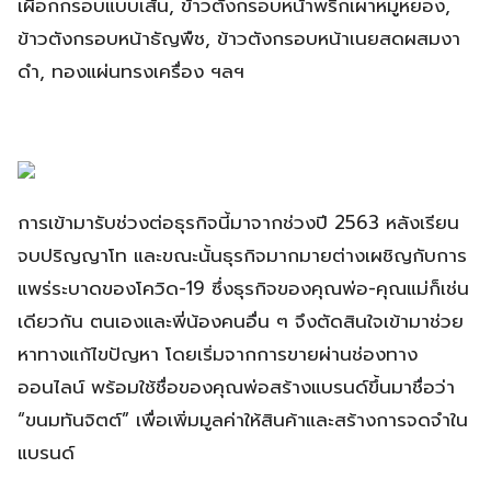
เผือกกรอบแบบเส้น, ข้าวตังกรอบหน้าพริกเผาหมูหยอง,
ข้าวตังกรอบหน้าธัญพืช, ข้าวตังกรอบหน้าเนยสดผสมงา
ดำ, ทองแผ่นทรงเครื่อง ฯลฯ
การเข้ามารับช่วงต่อธุรกิจนี้มาจากช่วงปี 2563 หลังเรียน
จบปริญญาโท และขณะนั้นธุรกิจมากมายต่างเผชิญกับการ
แพร่ระบาดของโควิด-19 ซึ่งธุรกิจของคุณพ่อ-คุณแม่ก็เช่น
เดียวกัน ตนเองและพี่น้องคนอื่น ๆ จึงตัดสินใจเข้ามาช่วย
หาทางแก้ไขปัญหา โดยเริ่มจากการขายผ่านช่องทาง
ออนไลน์ พร้อมใช้ชื่อของคุณพ่อสร้างแบรนด์ขึ้นมาชื่อว่า
“ขนมทันจิตต์” เพื่อเพิ่มมูลค่าให้สินค้าและสร้างการจดจำใน
แบรนด์