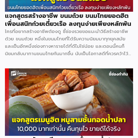
แจกสูตรสร้างอาชีพ ขนมถ้วย ขนมไทยยอดฮิต
เพื่อนสนิทก๋วยเตี๋ยวเรือ ลงทุนง่ายเพียงหลักพัน
ใครที่อยากสร้างอาชีพต้องดู ชี้ช่องรวยขอแนะนำวิธีสร้างอาชีพ
ด้วย ขนมถ้วย หนึ่งในขนมไทยที่ได้รับความนิยมมาทุกยุคสมัย
และเป็นอีกหนึ่งช่องทางหารายได้ที่ดีไม่ใช่น้อย และตอนนี้คนก็
นิยมกลับมาทานขนมไทยกันมากขึ้น นับเป็นโอกาสดีที่ควรคว้าไว้
มาดูกันว่าสร้างอาชีพเปิดร้าน ขนมถ้วย จะต้องทำอย่างไร ลงทุน
เท่าไร ใช้อุปกรณ์อะไรบ้าง (มีแจกสูตร) วัตถุดิบหลัก แป้งข้าวเจ้า
2 กก. 64 บาท แป้งมัน 1 กก. 40 บาท แป้งท้าวยายม่อม 480 ก.
28 บาท กะทิ 2 กก. 135 บาท หัวกะทิ 1,000 มล. 82 บาท น้ำตาล
ปี๊บ 1 กก. 45 บาท ใบเตย 5 กำ 100 บาท สีผสมอาหารสีเขียว 19
บาท เกลือ 7 บาท […]