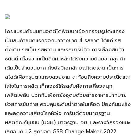
โดยแบรนด์ขนมทันจิตต์ได้พัฒนาเผือกกรอบรูปตะแกรง
เป็นสินค้าชนิดแรกออกมาวางขาย 4 รสชาติ ได้แก่ รส
ดั้งเดิม รสเค็ม รสหวาน และรสบาร์บีคิว การเลือกสินค้า
ชนิดนี้ เนื่องจากเป็นสินค้าหลักได้รับความนิยมจากลูกค้า
เดิมเป็นจำนวนมาก ทั้งยังมีเอกลักษณ์โดดเด่น เป็นการ
สไลด์เผือกรูปตะแกรงสวยงาม สะท้อนถึงความประณีตและ
ใส่ใจในการผลิต เท็กเจอร์ให้รสสัมผัสการเคี้ยวสนุก
เพลิดเพลิน บวกกับเผือกยังอุดมด้วยสารอาหารมากมาย
ช่วยการขับถ่าย ควบคุมระดับน้ำตาลในเลือด ป้องกันมะเร็ง
และลดความเสี่ยงโรคหัวใจ การันตีด้วยมาตรฐาน
ผลิตภัณฑ์ชุมชน (มผช.) มาตรฐาน อย. และรางวัลรองชนะ
เลิศอันดับ 2 สุดยอด GSB Change Maker 2022