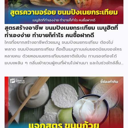
สูตรสร้างอาชีพ ขนมปังเนยกระเทียม เมนูฮิตที่
ทำเองง่าย ทำขายก็กำไร คนซื้อฝากดี
ใครที่อยากสร้างอาชีพด้วยเมนู ขนมปังเนยกระเทียม ต้องไม่
พลาด ขนมปังเนยกระเทียม ถือเป็นเมนูทานเล่นยอดนิยมของใคร
หลายคน ด้วยหอมเนยกระเทียมรสชาติเข้มข้น ทานรองท้องได้
แบบเพลิน ๆ กลิ่นเย้ายวนผู้คนที่ผ่านไปผ่านมา และในช่วงใกล้สิ้น
ปีแบบนี้สามารถซื้อไปเป็นของฝากผู้หลักผู้ใหญ่ได้อีกด้วย วัตถุดิบ
หลัก ขนมปังแซนด์วิช 480 ก. 40 บาท น้ำตาลทราย 3 กก. 69
บาท พริกไทยป่น 60 ก. 75 บาท กระเทียมจีน 1 กก. 75 บาท เนย
สดเค็ม 500 ก. 105 บาท อุปกรณ์ที่จำเป็น มีดหั่นขนมปัง 150
บาท ถาดอบเล็ก 60 บาท เตาอบเล็ก 1,200 บาท ถุงหูหิ้ว 1.5
กก. 125 บาท ถุงคุกกี้ 500 ก. […]