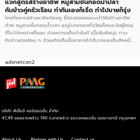
แจกสูตรสร้างอาชีพ หมูสามชั้นทอดน้ำปลา
กับข้าวคู่ครัวเรือน ทำกินเองก็เริ่ด ทำไปขายก็รุ่ง
ใครที่อยากสร้างอาชีพต้องดู ชี้ช่องรวยขอแนะนำวิธีสร้างอาชีพ
ด้วย หมูสามชั้นทอดน้ำปลา เมนูโปรดของทั้งวัยเด็กและวัยผู้ใหญ่
ที่ไม่ว่าใครต่างก็ชอบ ด้วยความเค็มกำลังดี เนื้อสัมผัสนุ่ม ทาน
กับข้าวสวยร้อน ๆ ด้วยเติทเต็มมื้ออาหารได้ดีมากและเป็นอีกหนึ่ง
ช่องทางหารายได้ที่ดีไม่ใช่น้อย มาดูกันว่าเปิดร้าน ขนมถ้วย จะ
ต้องทำอย่างไร ลงทุนเท่าไร ใช้อุปกรณ์อะไรบ้าง (มีแจกสูตร)
adsnetcon2
วัตถุดิบหลัก หมูสามชั้น 2 กก. 340 บาท น้ำปลา 1.5 ลิตร 57
บาท น้ำมะขามเปียก 300 ก. 45 บาท น้ำตาลทราย 3 กก. 69
บาท มะนาว 10 ลูก 26 บาท ข้าวคั่ว 70 ก. 45 บาท พริกป่น 100
ก. 22 บาท หอมแดง 500 ก. 45 […]
บริษัท พีเอ็มจี คอร์ปอเรชั่น จำกัด
47,49 ซอยลาดพร้าว 140 ถ.ลาดพร้าว แขวงคลองจั่น เขตบางกะปิ กรุงเทพฯ
About Us
Partner with Us
Contact us